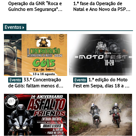
Operação da GNR “Roca e
1.ª fase da Operação de
Guincho em Segurança”
Natal e Ano Novo da PSP e
com resultados que
GNR menos trágica
merecem reflexão
Eventos
33.ª Concentração
1.ª edição do Moto
Evento
Evento
de Góis: faltam menos de
Fest em Serpa, dias 18 a 20
duas semanas! - De 13 a
de setembro - A cultura das
16 de agosto
duas rodas invade o Baixo
Alentejo