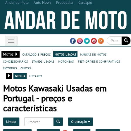
Andar de Moto
Auto News
Propedalar
Cardápio
Toggle
navigation
Motos
catálogo e preços
motos usadas
marcas de motos
concessionários
stands usadas
motonews
test-drives e comparativos
motodica - curtas
grelha
listagem
Motos Kawasaki Usadas em
Portugal - preços e
características
Limpar
Ordenação