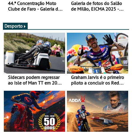
44.ª Concentração Moto
Galeria de fotos do Salão
Clube de Faro - Galeria de
de Milão, EICMA 2025 -
fotos (sexta-feira)
actualizada
Desporto
Sidecars podem regressar
Graham Jarvis é o primeiro
ao Isle of Man TT em 2027
piloto a concluir os Red
após revisão de segurança
Bull Romaniacs numa
moto elétrica