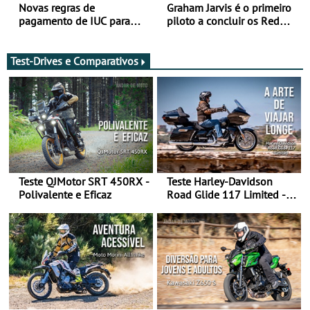
Novas regras de
Graham Jarvis é o primeiro
pagamento de IUC para
piloto a concluir os Red
2028 - Com ano de
Bull Romaniacs numa
transição em 2027
moto elétrica
Test-Drives e Comparativos
Teste QJMotor SRT 450RX -
Teste Harley-Davidson
Polivalente e Eficaz
Road Glide 117 Limited - A
Arte de Viajar Longe