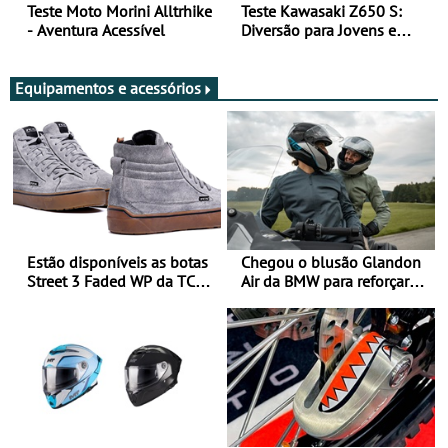
Teste Moto Morini Alltrhike
Teste Kawasaki Z650 S:
- Aventura Acessível
Diversão para Jovens e
Adultos
Equipamentos e acessórios
Estão disponíveis as botas
Chegou o blusão Glandon
Street 3 Faded WP da TCX
Air da BMW para reforçar
para utilização durante
oferta de equipamento de
todo o ano
verão