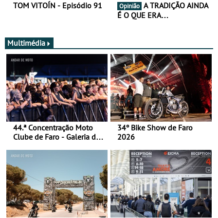
TOM VITOÍN - Episódio 91
A TRADIÇÃO AINDA
Opinião
É O QUE ERA…
Multimédia
44.ª Concentração Moto
34º Bike Show de Faro
Clube de Faro - Galeria de
2026
fotos (sábado)