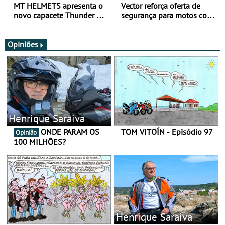
MT HELMETS apresenta o
Vector reforça oferta de
novo capacete Thunder 4 R
segurança para motos com
SV
nova gama de cadeados
JawX
Opiniões
Henrique Saraiva
ONDE PARAM OS
TOM VITOÍN - Episódio 97
Opinião
100 MILHÕES?
Henrique Saraiva