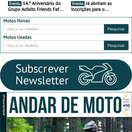
14.º Aniversário do
Já abriram as
Evento
Evento
Grupo Asfalto Friends Fafe,
inscrições para o
dia 26 de setembro de
MotorBeach Rally Raid
2026
2026
Motos Novas
Pesquisar
Motos Usadas
Pesquisar