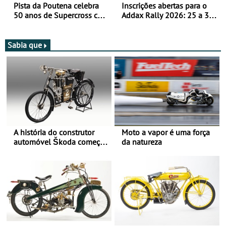
Pista da Poutena celebra
Inscrições abertas para o
50 anos de Supercross com
Addax Rally 2026: 25 a 30
jornada dupla, dias 1 e 2
de outubro - Proposta de
de agosto
participação com o Team
Bianchi Prata
Sabia que
A história do construtor
Moto a vapor é uma força
automóvel Škoda começou
da natureza
há mais de 120 anos nas
duas rodas!