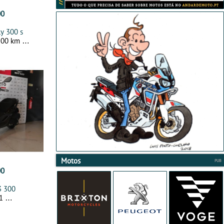
00
ly 300 s
500 km
Motos
00
3 300
21