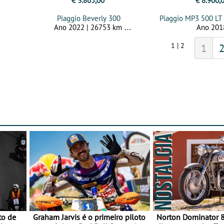
€ 3.865,00
€ 8.900,
Piaggio Beverly 300
Piaggio MP3 500 LT
Ano 2022 | 26753 km
Ano 20
1 | 2
1
to de
Graham Jarvis é o primeiro piloto
Norton Dominator 8