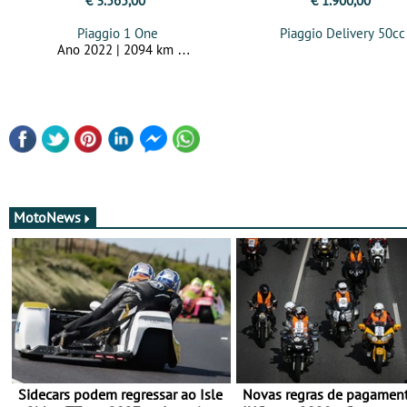
€ 3.565,00
€ 1.900,00
Piaggio 1 One
Piaggio Delivery 50cc
Ano 2022 | 2094 km
MotoNews
Sidecars podem regressar ao Isle
Novas regras de pagamen