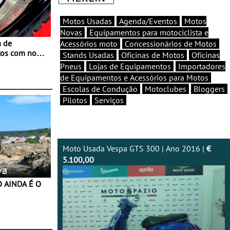
Motos Usadas
Agenda/Eventos
Motos
Novas
Equipamentos para motociclista e
a de
Acessórios moto
Concessionários de Motos
tos com nova
Stands Usadas
Oficinas de Motos
Oficinas
 JawX
Pneus
Lojas de Equipamentos
Importadores
de Equipamentos e Acessórios para Motos
Escolas de Condução
Motoclubes
Bloggers
Pilotos
Serviços
Moto Usada Vespa GTS 300 | Ano 2016 |
€
5.100,00
va