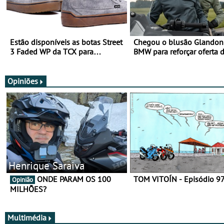
Estão disponíveis as botas Street
Chegou o blusão Glandon 
3 Faded WP da TCX para
BMW para reforçar oferta 
utilização durante todo o ano
equipamento de verão
Opiniões
Henrique Saraiva
ONDE PARAM OS 100
TOM VITOÍN - Episódio 9
Opinião
MILHÕES?
Multimédia