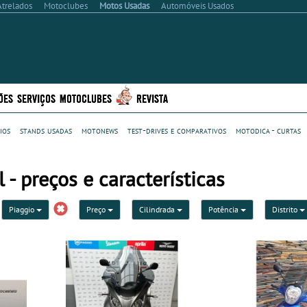
Atrelados
Motoclubes
Motos Usadas
Automóveis Usados
ÕES
SERVIÇOS
MOTOCLUBES
REVISTA
ios
stands usadas
motonews
test-drives e comparativos
motodica - curtas
- preços e características
Piaggio
Preço
Cilindrada
Potência
Distrito