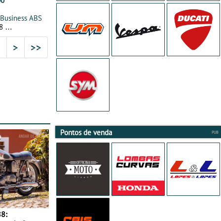
00
 Business ABS
18
2
>
>>
Pontos de venda
8: