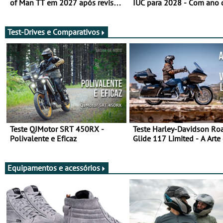
of Man TT em 2027 após revisão
IUC para 2028 - Com ano 
de segurança
transição em 2027
Test-Drives e Comparativos
Teste QJMotor SRT 450RX -
Teste Harley-Davidson Ro
Polivalente e Eficaz
Glide 117 Limited - A Arte
Viajar Longe
Equipamentos e acessórios