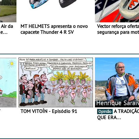
Air da
MT HELMETS apresenta o novo
Vector reforça ofert
de
capacete Thunder 4 R SV
segurança para mo
gama de cadeados
Henrique Sarai
7
TOM VITOÍN - Episódio 91
A TRADIÇÃO AINDA É O
Opinião
QUE ERA…