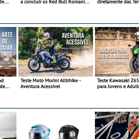
de
a concluir os Red Bull Romaniacs
diretamente das Ter
numa moto elétrica
Majestade
ad
Teste Moto Morini Alltrhike -
Teste Kawasaki Z65
 de
Aventura Acessível
para Jovens e Adult