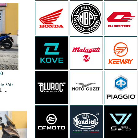
00
rly 350
21