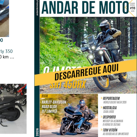
00
rly 350
 0 km