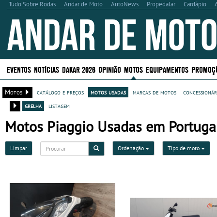
Tudo Sobre Rodas
Andar de Moto
AutoNews
Propedalar
Cardápio
EVENTOS
NOTÍCIAS
DAKAR 2026
OPINIÃO
MOTOS
EQUIPAMENTOS
PROMOÇ
Motos
catálogo e preços
motos usadas
marcas de motos
concessionár
grelha
listagem
Motos Piaggio Usadas em Portugal 
Limpar
Ordenação
Tipo de moto