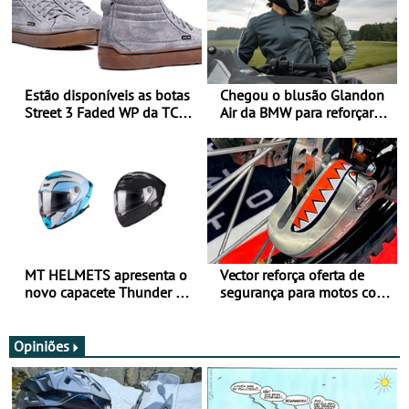
Estão disponíveis as botas
Chegou o blusão Glandon
Street 3 Faded WP da TCX
Air da BMW para reforçar
para utilização durante
oferta de equipamento de
todo o ano
verão
MT HELMETS apresenta o
Vector reforça oferta de
novo capacete Thunder 4 R
segurança para motos com
SV
nova gama de cadeados
JawX
Opiniões