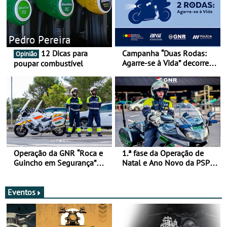
Pedro Pereira
12 Dicas para
Campanha “Duas Rodas:
Opinião
Agarre-se à Vida” decorre
poupar combustível
de 17 a 23 de março
Operação da GNR “Roca e
1.ª fase da Operação de
Guincho em Segurança”
Natal e Ano Novo da PSP e
com resultados que
GNR menos trágica
merecem reflexão
Eventos