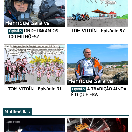
Henrique Saraiva
ONDE PARAM OS
TOM VITOÍN - Episódio 97
Opinião
100 MILHÕES?
Henrique Saraiva
TOM VITOÍN - Episódio 91
A TRADIÇÃO AINDA
Opinião
É O QUE ERA…
Multimédia