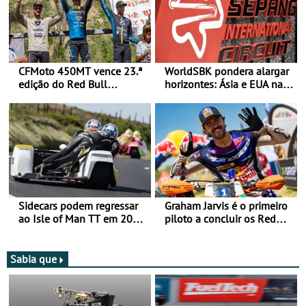
CFMoto 450MT vence 23.ª
WorldSBK pondera alargar
edição do Red Bull
horizontes: Ásia e EUA na
Romaniacs nas 3
mira para 2027
Categorias Adventure -
Vitória na Ultimate, Core e
Lite
Sidecars podem regressar
Graham Jarvis é o primeiro
ao Isle of Man TT em 2027
piloto a concluir os Red
após revisão de segurança
Bull Romaniacs numa
moto elétrica
Sabia que