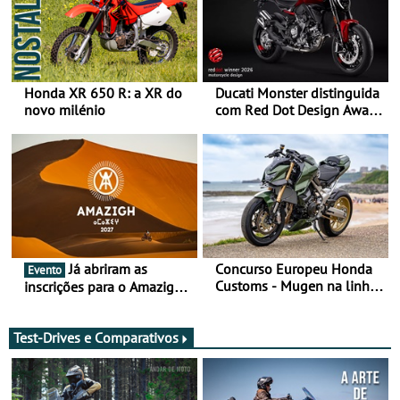
Honda XR 650 R: a XR do
Ducati Monster distinguida
novo milénio
com Red Dot Design Award
2026
Já abriram as
Concurso Europeu Honda
Evento
Customs - Mugen na linha
inscrições para o Amazigh
da frente, vote nela para
Raid 2027, que decorre em
ganhar
Marrocos, de 23 abril a 1
maio - The ultimate
Test-Drives e Comparativos
experience in Morocco