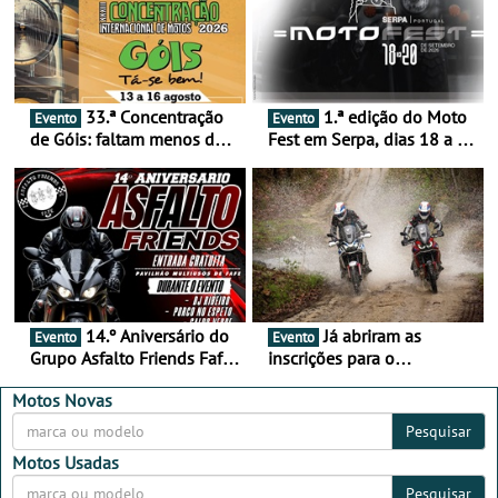
33.ª Concentração
1.ª edição do Moto
Evento
Evento
de Góis: faltam menos de
Fest em Serpa, dias 18 a 20
duas semanas! - De 13 a
de setembro - A cultura das
16 de agosto
duas rodas invade o Baixo
Alentejo
14.º Aniversário do
Já abriram as
Evento
Evento
Grupo Asfalto Friends Fafe,
inscrições para o
dia 26 de setembro de
MotorBeach Rally Raid
2026
2026
Motos Novas
Pesquisar
Motos Usadas
Pesquisar