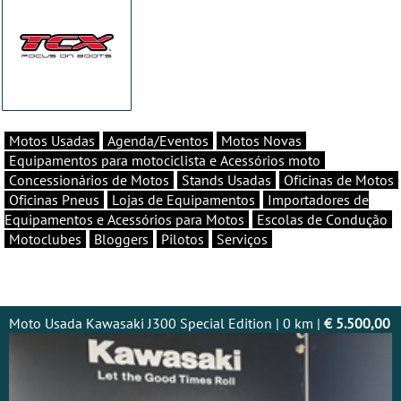
Motos Usadas
Agenda/Eventos
Motos Novas
Equipamentos para motociclista e Acessórios moto
Concessionários de Motos
Stands Usadas
Oficinas de Motos
Oficinas Pneus
Lojas de Equipamentos
Importadores de
Equipamentos e Acessórios para Motos
Escolas de Condução
Motoclubes
Bloggers
Pilotos
Serviços
Moto Usada Kawasaki J300 Special Edition | 0 km |
€ 5.500,00