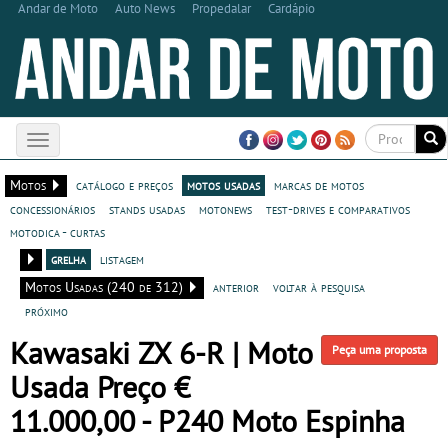
Andar de Moto
Auto News
Propedalar
Cardápio
Toggle
navigation
Motos
catálogo e preços
motos usadas
marcas de motos
concessionários
stands usadas
motonews
test-drives e comparativos
motodica - curtas
grelha
listagem
Motos Usadas (240 de 312)
anterior
voltar à pesquisa
próximo
Kawasaki ZX 6-R | Moto
Peça uma proposta
Usada Preço €
11.000,00 - P240 Moto Espinha