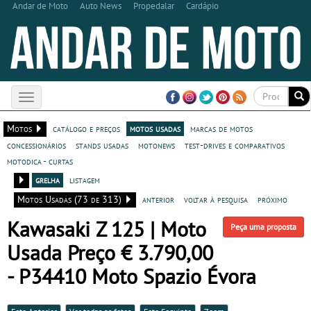
Andar de Moto
Auto News
Propedalar
Cardápio
Toggle
navigation
Motos
catálogo e preços
motos usadas
marcas de motos
concessionários
stands usadas
motonews
test-drives e comparativos
motodica - curtas
grelha
listagem
Motos Usadas (73 de 313)
anterior
voltar à pesquisa
próximo
Kawasaki Z 125 | Moto
Peça uma proposta
Usada Preço € 3.790,00
- P34410 Moto Spazio Évora