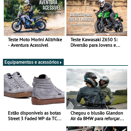
Teste Moto Morini Alltrhike
Teste Kawasaki Z650 S:
- Aventura Acessível
Diversão para Jovens e
Adultos
Equipamentos e acessórios
Estão disponíveis as botas
Chegou o blusão Glandon
Street 3 Faded WP da TCX
Air da BMW para reforçar
para utilização durante
oferta de equipamento de
todo o ano
verão