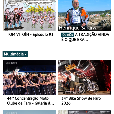
Henrique Saraiva
TOM VITOÍN - Episódio 91
A TRADIÇÃO AINDA
Opinião
É O QUE ERA…
Multimédia
44.ª Concentração Moto
34º Bike Show de Faro
Clube de Faro - Galeria de
2026
fotos (sábado)