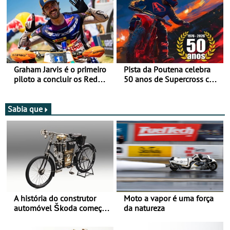
Graham Jarvis é o primeiro
Pista da Poutena celebra
piloto a concluir os Red
50 anos de Supercross com
Bull Romaniacs numa
jornada dupla, dias 1 e 2
moto elétrica
de agosto
Sabia que
A história do construtor
Moto a vapor é uma força
automóvel Škoda começou
da natureza
há mais de 120 anos nas
duas rodas!