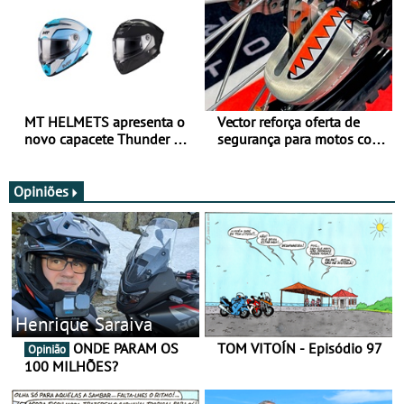
MT HELMETS apresenta o
Vector reforça oferta de
novo capacete Thunder 4 R
segurança para motos com
SV
nova gama de cadeados
JawX
Opiniões
Henrique Saraiva
ONDE PARAM OS
TOM VITOÍN - Episódio 97
Opinião
100 MILHÕES?