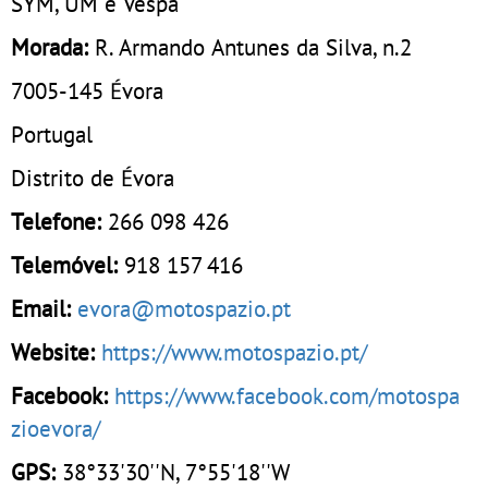
SYM, UM e Vespa
Morada:
R. Armando Antunes da Silva, n.2
7005-145
Évora
Portugal
Distrito de Évora
Telefone:
266 098 426
Telemóvel:
918 157 416
Email:
evora@motospazio.pt
Website:
https://www.motospazio.pt/
Facebook:
https://www.facebook.com/motospa
zioevora/
GPS:
38°33'30''N, 7°55'18''W