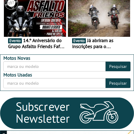
Alentejo
14.º Aniversário do
Já abriram as
Evento
Evento
Grupo Asfalto Friends Fafe,
inscrições para o
dia 26 de setembro de
MotorBeach Rally Raid
2026
2026
Motos Novas
Pesquisar
Motos Usadas
Pesquisar