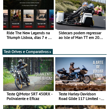
Ride The New Legends na
Sidecars podem regressar
Triumph Lisboa, dias 7 e 8
ao Isle of Man TT em 2027
de agosto
após revisão de segurança
Test-Drives e Comparativos
Teste QJMotor SRT 450RX -
Teste Harley-Davidson
Polivalente e Eficaz
Road Glide 117 Limited - A
Arte de Viajar Longe