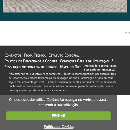
Contactos
Ficha Técnica
Estatuto Editorial
Política de Privacidade e Cookies
Condições Gerais de Utilização
A
informação disponibilizada
Resolução Alternativa de Litígios
Mapa do Site
é de carácter informativo.
Não pretende ser exaustiva nem completa. Não nos responsabilizamos por qualquer tipo
de incorrecção, embora tenhamos a preocupação de que a informação disponibilizada
seja o mais correcta possível. Os preços, quando existentes, são indicativos e devem ser
confirmados com os respectivos fornecedores ou marcas presentes neste portal, assim
como qualquer tipo de características técnicas.
O nosso website utiliza
Cookies
. Ao navegar no website estará a
consentir a sua utilização.
FECHAR
Política de
Cookies