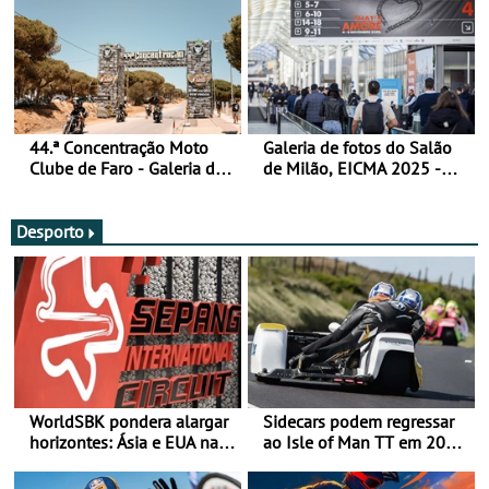
44.ª Concentração Moto
Galeria de fotos do Salão
Clube de Faro - Galeria de
de Milão, EICMA 2025 -
fotos (sexta-feira)
actualizada
Desporto
WorldSBK pondera alargar
Sidecars podem regressar
horizontes: Ásia e EUA na
ao Isle of Man TT em 2027
mira para 2027
após revisão de segurança