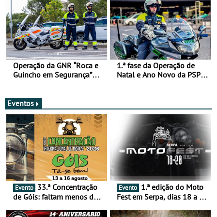
Operação da GNR “Roca e
1.ª fase da Operação de
Guincho em Segurança”
Natal e Ano Novo da PSP e
com resultados que
GNR menos trágica
merecem reflexão
Eventos
33.ª Concentração
1.ª edição do Moto
Evento
Evento
de Góis: faltam menos de
Fest em Serpa, dias 18 a 20
duas semanas! - De 13 a
de setembro - A cultura das
16 de agosto
duas rodas invade o Baixo