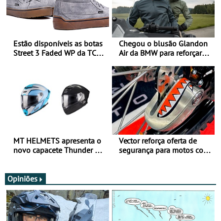
Estão disponíveis as botas
Chegou o blusão Glandon
Street 3 Faded WP da TCX
Air da BMW para reforçar
para utilização durante
oferta de equipamento de
todo o ano
verão
MT HELMETS apresenta o
Vector reforça oferta de
novo capacete Thunder 4 R
segurança para motos com
SV
nova gama de cadeados
JawX
Opiniões