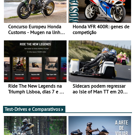
Concurso Europeu Honda
Honda VFR 400R: genes de
Customs - Mugen na linha
competição
da frente, vote nela para
ganhar
Ride The New Legends na
Sidecars podem regressar
Triumph Lisboa, dias 7 e 8
ao Isle of Man TT em 2027
de agosto
após revisão de segurança
Test-Drives e Comparativos