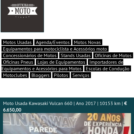
Motos Usadas
Agenda/Eventos
Motos Novas
Equipamentos para motociclista e Acessórios moto
Concessionários de Motos
Stands Usadas
Oficinas de Motos
Oficinas Pneus
Lojas de Equipamentos
Importadores de
Equipamentos e Acessórios para Motos
Escolas de Condução
Motoclubes
Bloggers
Pilotos
Serviços
Moto Usada Kawasaki Vulcan 660 | Ano 2017 | 10153 km |
€
6.650,00