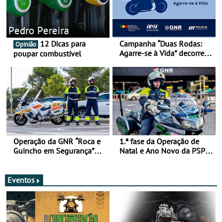
Pedro Pereira
12 Dicas para
Campanha “Duas Rodas:
Opinião
Agarre-se à Vida” decorre
poupar combustível
de 17 a 23 de março
Operação da GNR “Roca e
1.ª fase da Operação de
Guincho em Segurança”
Natal e Ano Novo da PSP e
com resultados que
GNR menos trágica
merecem reflexão
Eventos