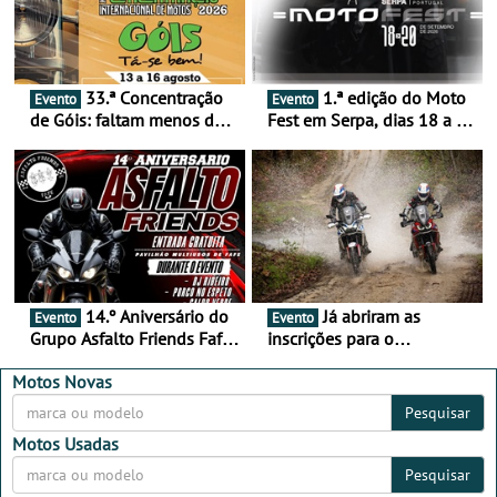
33.ª Concentração
1.ª edição do Moto
Evento
Evento
de Góis: faltam menos de
Fest em Serpa, dias 18 a 20
duas semanas! - De 13 a
de setembro - A cultura das
16 de agosto
duas rodas invade o Baixo
Alentejo
14.º Aniversário do
Já abriram as
Evento
Evento
Grupo Asfalto Friends Fafe,
inscrições para o
dia 26 de setembro de
MotorBeach Rally Raid
2026
2026
Motos Novas
Pesquisar
Motos Usadas
Pesquisar