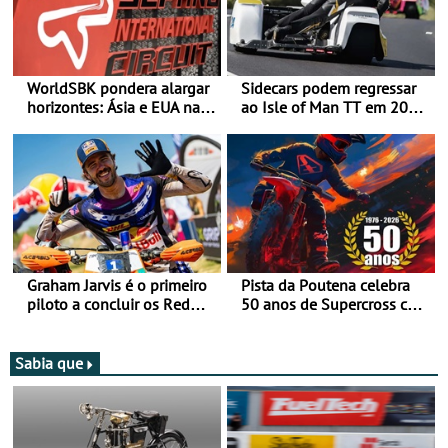
WorldSBK pondera alargar
Sidecars podem regressar
horizontes: Ásia e EUA na
ao Isle of Man TT em 2027
mira para 2027
após revisão de segurança
Graham Jarvis é o primeiro
Pista da Poutena celebra
piloto a concluir os Red
50 anos de Supercross com
Bull Romaniacs numa
jornada dupla, dias 1 e 2
moto elétrica
de agosto
Sabia que