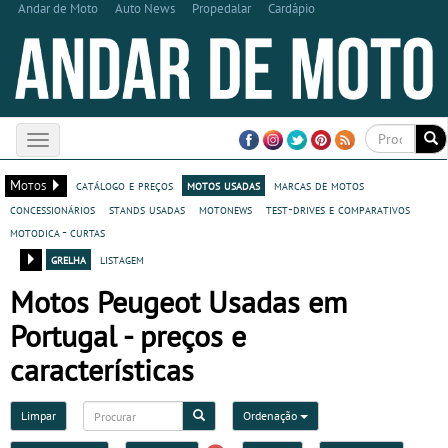
Andar de Moto
Auto News
Propedalar
Cardápio
Toggle
navigation
Motos
catálogo e preços
motos usadas
marcas de motos
concessionários
stands usadas
motonews
test-drives e comparativos
motodica - curtas
grelha
listagem
Motos Peugeot Usadas em
Portugal - preços e
características
Limpar
Ordenação