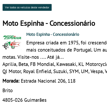
Ver todos os veículos deste vendedor
Moto Espinha - Concessionário
Moto Espinha
- Concessionário
Empresa criada em 1975, foi crescen
mais conceituados de Portugal. Um a
motas. Visite-nos .... Até já...
Aprilia, Beta, FB Mondial, Kawasaki, KL Motorcycl
QJ Motor, Royal Enfield, Suzuki, SYM, UM, Vespa, 
Morada:
Estrada Nacional 206, 118
Brito
4805-026
Guimarães