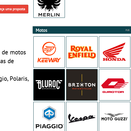
eça uma proposta
Motos
s de motos
cas de
io, Polaris,