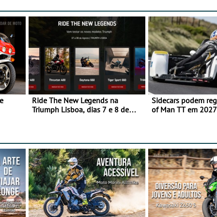
e
Ride The New Legends na
Sidecars podem regr
Triumph Lisboa, dias 7 e 8 de
of Man TT em 2027 
agosto
de segurança