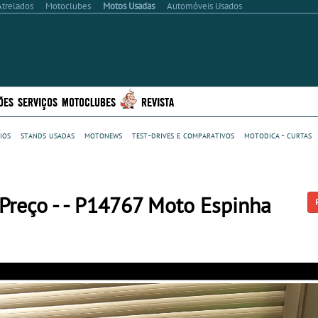
Atrelados
Motoclubes
Motos Usadas
Automóveis Usados
ÕES
SERVIÇOS
MOTOCLUBES
REVISTA
ios
stands usadas
motonews
test-drives e comparativos
motodica - curtas
reço - - P14767 Moto Espinha