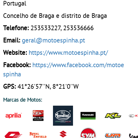
Portugal
Concelho de Braga e distrito de Braga
Telefone:
253533227
,
253536666
Email:
geral@motoespinha.pt
Website:
https://www.motoespinha.pt/
Facebook:
https://www.facebook.com/motoe
spinha
GPS:
41°26'57''N, 8°21'0''W
Marcas de Motos: