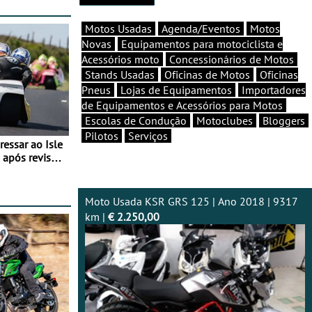
Motos Usadas
Agenda/Eventos
Motos
Novas
Equipamentos para motociclista e
Acessórios moto
Concessionários de Motos
Stands Usadas
Oficinas de Motos
Oficinas
Pneus
Lojas de Equipamentos
Importadores
de Equipamentos e Acessórios para Motos
Escolas de Condução
Motoclubes
Bloggers
Pilotos
Serviços
essar ao Isle
após revisão
Moto Usada KSR GRS 125 | Ano 2018 | 9317
km |
€ 2.250,00