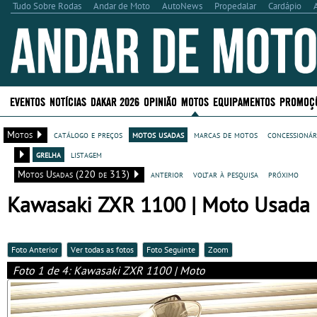
Tudo Sobre Rodas
Andar de Moto
AutoNews
Propedalar
Cardápio
EVENTOS
NOTÍCIAS
DAKAR 2026
OPINIÃO
MOTOS
EQUIPAMENTOS
PROMOÇ
Motos
catálogo e preços
motos usadas
marcas de motos
concessionár
grelha
listagem
Motos Usadas (220 de 313)
anterior
voltar à pesquisa
próximo
Kawasaki ZXR 1100 | Moto Usada P
Foto Anterior
Ver todas as fotos
Foto Seguinte
Zoom
Foto 1 de 4: Kawasaki ZXR 1100 | Moto