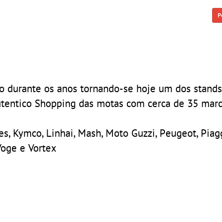
P
do durante os anos tornando-se hoje um dos stand
utentico Shopping das motas com cerca de 35 mar
es, Kymco, Linhai, Mash, Moto Guzzi, Peugeot, Piagg
Voge e Vortex