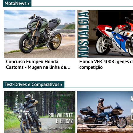
MotoNews
Concurso Europeu Honda
Honda VFR 400R: genes d
Customs - Mugen na linha da
competição
frente, vote nela para ganhar
Test-Drives e Comparativos