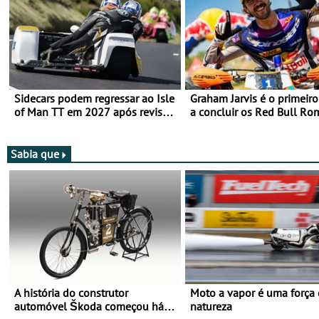
Sidecars podem regressar ao Isle
Graham Jarvis é o primeiro
of Man TT em 2027 após revisão
a concluir os Red Bull Ro
de segurança
numa moto elétrica
Sabia que
A história do construtor
Moto a vapor é uma força
automóvel Škoda começou há
natureza