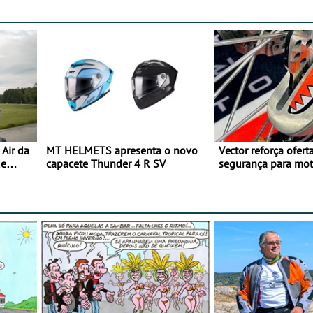
Air da
MT HELMETS apresenta o novo
Vector reforça ofert
de
capacete Thunder 4 R SV
segurança para mo
gama de cadeados