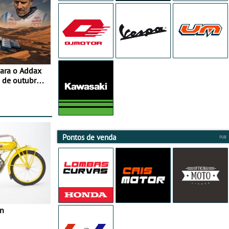
para o Addax
 de outubro -
ipação com o
Pontos de venda
in