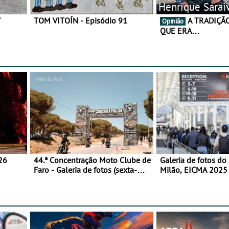
Henrique Sarai
7
TOM VITOÍN - Episódio 91
A TRADIÇÃO AINDA É O
Opinião
QUE ERA…
26
44.ª Concentração Moto Clube de
Galeria de fotos do
Faro - Galeria de fotos (sexta-
Milão, EICMA 2025 
feira)