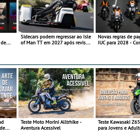
Sidecars podem regressar ao Isle
Novas regras de p
 de
of Man TT em 2027 após revisão
IUC para 2028 - Co
de segurança
transição em 2027
ad
Teste Moto Morini Alltrhike -
Teste Kawasaki Z65
 de
Aventura Acessível
para Jovens e Adult