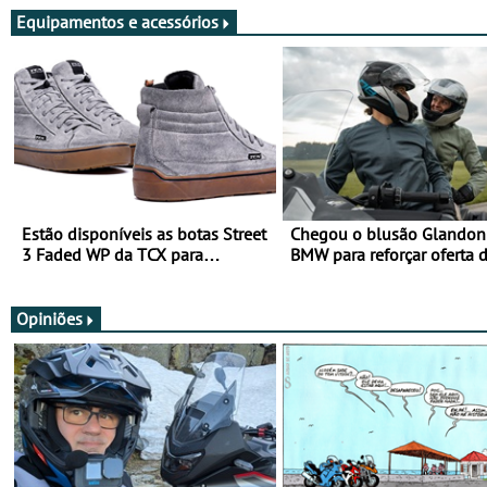
Equipamentos e acessórios
Estão disponíveis as botas Street
Chegou o blusão Glandon 
3 Faded WP da TCX para
BMW para reforçar oferta 
utilização durante todo o ano
equipamento de verão
Opiniões