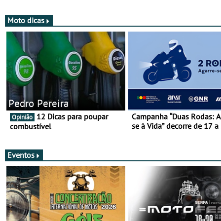
mais de 120 anos nas duas
rodas!
Moto dicas
Pedro Pereira
12 Dicas para poupar
Campanha “Duas Rodas: A
Opinião
se à Vida” decorre de 17 a
combustível
março
Eventos