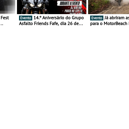
14.º Aniversário do Grupo
Já abriram as inscrições
Evento
Evento
Asfalto Friends Fafe, dia 26 de
para o MotorBeach 
duas
setembro de 2026
2026
tejo