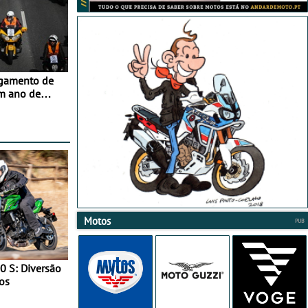
agamento de
m ano de
Motos
0 S: Diversão
os