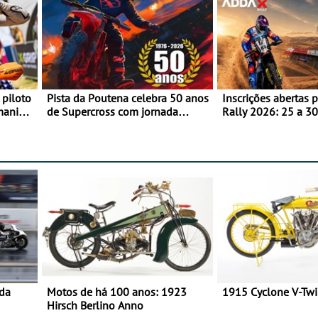
 piloto
Pista da Poutena celebra 50 anos
Inscrições abertas 
maniacs
de Supercross com jornada
Rally 2026: 25 a 30
dupla, dias 1 e 2 de agosto
Proposta de partic
Team Bianchi Prata
 da
Motos de há 100 anos: 1923
1915 Cyclone V-Tw
Hirsch Berlino Anno