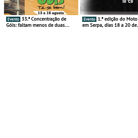
33.ª Concentração de
1.ª edição do Moto Fest
Evento
Evento
Góis: faltam menos de duas
em Serpa, dias 18 a 20 de
semanas! - De 13 a 16 de agosto
setembro - A cultura das 
rodas invade o Baixo Alen