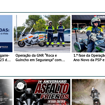
garre-
Operação da GNR “Roca e
1.ª fase da Operaçã
 23 de
Guincho em Segurança” com
Ano Novo da PSP 
resultados que merecem reflexão
trágica