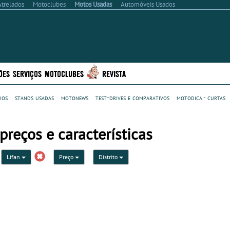
Atrelados
Motoclubes
Motos Usadas
Automóveis Usados
ÕES
SERVIÇOS
MOTOCLUBES
REVISTA
ios
stands usadas
motonews
test-drives e comparativos
motodica - curtas
preços e características
Lifan
Preço
Distrito