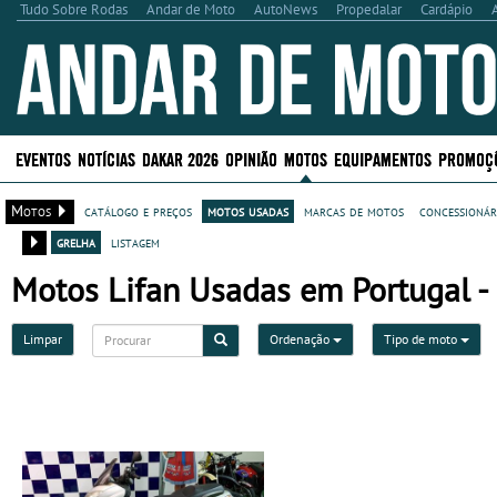
Tudo Sobre Rodas
Andar de Moto
AutoNews
Propedalar
Cardápio
EVENTOS
NOTÍCIAS
DAKAR 2026
OPINIÃO
MOTOS
EQUIPAMENTOS
PROMOÇ
Motos
catálogo e preços
motos usadas
marcas de motos
concessionár
grelha
listagem
Motos Lifan Usadas em Portugal - 
Limpar
Ordenação
Tipo de moto