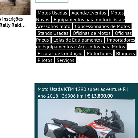
Motos Usadas
Agenda/Eventos
Motos
Novas
Equipamentos para motociclista e
Rally Raid
Acessórios moto
Concessionários de Motos
Stands Usadas
Oficinas de Motos
Oficinas
Pneus
Lojas de Equipamentos
Importadores
de Equipamentos e Acessórios para Motos
Escolas de Condução
Motoclubes
Bloggers
Pilotos
Serviços
Moto Usada KTM 1290 super adventure R |
Ano 2018 | 36906 km |
€ 13.800,00