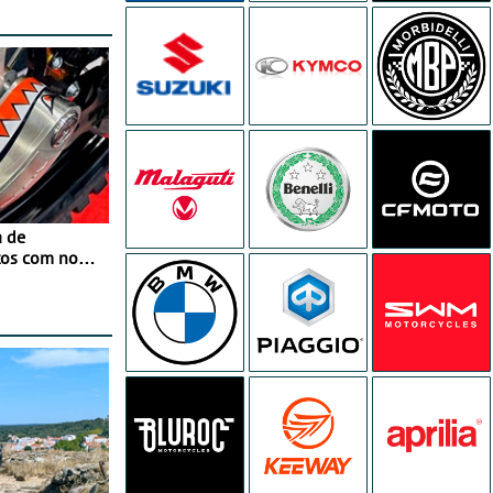
a de
tos com nova
 JawX