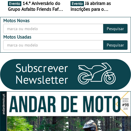
14.º Aniversário do
Já abriram as
Evento
Evento
Grupo Asfalto Friends Fafe,
inscrições para o
dia 26 de setembro de
MotorBeach Rally Raid
2026
2026
Motos Novas
Pesquisar
Motos Usadas
Pesquisar