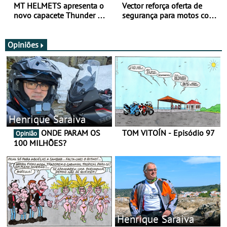
MT HELMETS apresenta o
Vector reforça oferta de
novo capacete Thunder 4 R
segurança para motos com
SV
nova gama de cadeados
JawX
Opiniões
Henrique Saraiva
ONDE PARAM OS
TOM VITOÍN - Episódio 97
Opinião
100 MILHÕES?
Henrique Saraiva