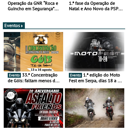
Operação da GNR “Roca e
1.ª fase da Operação de
Guincho em Segurança”
Natal e Ano Novo da PSP e
com resultados que
GNR menos trágica
merecem reflexão
Eventos
33.ª Concentração
1.ª edição do Moto
Evento
Evento
de Góis: faltam menos de
Fest em Serpa, dias 18 a 20
duas semanas! - De 13 a
de setembro - A cultura das
16 de agosto
duas rodas invade o Baixo
Alentejo