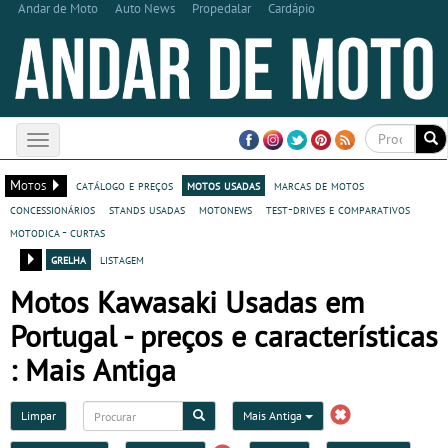
Andar de Moto
Auto News
Propedalar
Cardápio
Toggle
navigation
Motos
catálogo e preços
motos usadas
marcas de motos
concessionários
stands usadas
motonews
test-drives e comparativos
motodica - curtas
grelha
listagem
Motos Kawasaki Usadas em
Portugal - preços e características
: Mais Antiga
Limpar
Mais Antiga