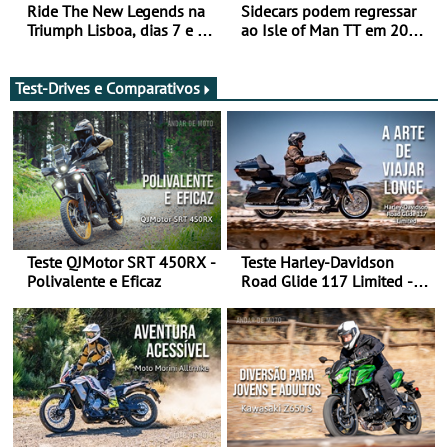
Ride The New Legends na
Sidecars podem regressar
Triumph Lisboa, dias 7 e 8
ao Isle of Man TT em 2027
de agosto
após revisão de segurança
Test-Drives e Comparativos
Teste QJMotor SRT 450RX -
Teste Harley-Davidson
Polivalente e Eficaz
Road Glide 117 Limited - A
Arte de Viajar Longe