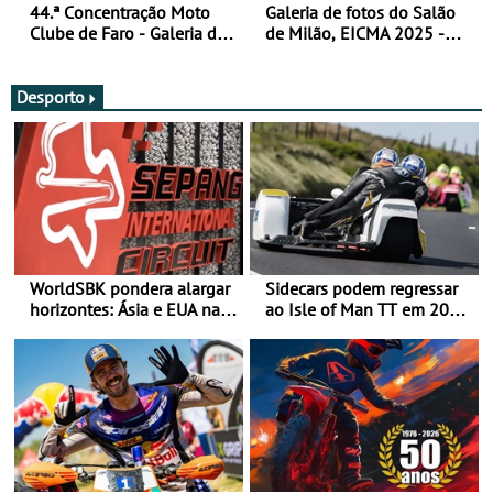
44.ª Concentração Moto
Galeria de fotos do Salão
Clube de Faro - Galeria de
de Milão, EICMA 2025 -
fotos (sexta-feira)
actualizada
Desporto
WorldSBK pondera alargar
Sidecars podem regressar
horizontes: Ásia e EUA na
ao Isle of Man TT em 2027
mira para 2027
após revisão de segurança