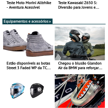
Teste Moto Morini Alltrhike
Teste Kawasaki Z650 S:
- Aventura Acessível
Diversão para Jovens e
Adultos
Equipamentos e acessórios
Estão disponíveis as botas
Chegou o blusão Glandon
Street 3 Faded WP da TCX
Air da BMW para reforçar
para utilização durante
oferta de equipamento de
todo o ano
verão