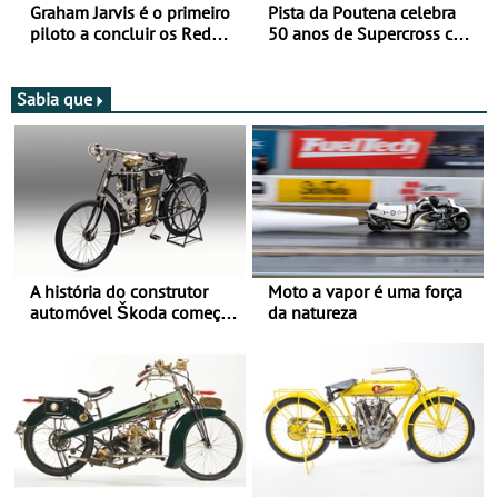
Graham Jarvis é o primeiro
Pista da Poutena celebra
piloto a concluir os Red
50 anos de Supercross com
Bull Romaniacs numa
jornada dupla, dias 1 e 2
moto elétrica
de agosto
Sabia que
A história do construtor
Moto a vapor é uma força
automóvel Škoda começou
da natureza
há mais de 120 anos nas
duas rodas!