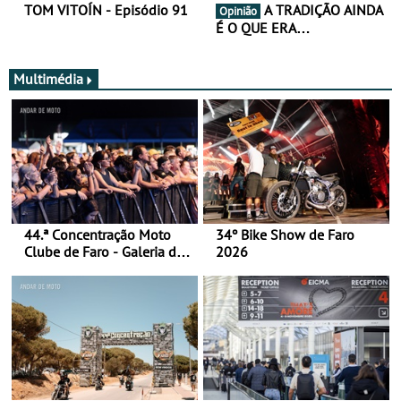
TOM VITOÍN - Episódio 91
A TRADIÇÃO AINDA
Opinião
É O QUE ERA…
Multimédia
44.ª Concentração Moto
34º Bike Show de Faro
Clube de Faro - Galeria de
2026
fotos (sábado)