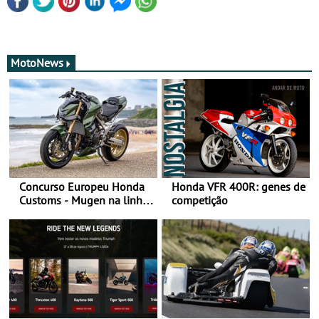
MotoNews
Concurso Europeu Honda
Honda VFR 400R: genes de
Customs - Mugen na linha
competição
da frente, vote nela para
ganhar