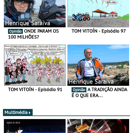
Henrique Saraiva
ONDE PARAM OS
TOM VITOÍN - Episódio 97
Opinião
100 MILHÕES?
Henrique Saraiva
TOM VITOÍN - Episódio 91
A TRADIÇÃO AINDA
Opinião
É O QUE ERA…
Multimédia