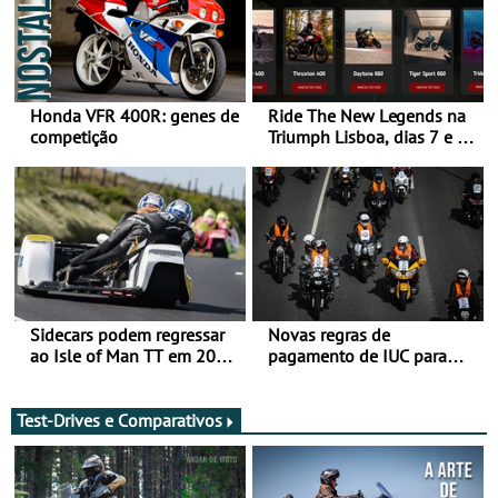
Honda VFR 400R: genes de
Ride The New Legends na
competição
Triumph Lisboa, dias 7 e 8
de agosto
Sidecars podem regressar
Novas regras de
ao Isle of Man TT em 2027
pagamento de IUC para
após revisão de segurança
2028 - Com ano de
transição em 2027
Test-Drives e Comparativos