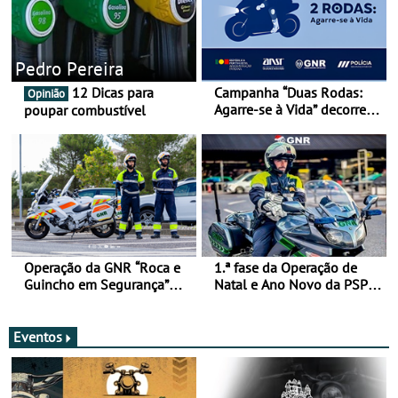
Pedro Pereira
12 Dicas para
Campanha “Duas Rodas:
Opinião
Agarre-se à Vida” decorre
poupar combustível
de 17 a 23 de março
Operação da GNR “Roca e
1.ª fase da Operação de
Guincho em Segurança”
Natal e Ano Novo da PSP e
com resultados que
GNR menos trágica
merecem reflexão
Eventos