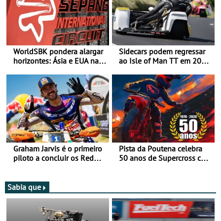
WorldSBK pondera alargar
Sidecars podem regressar
horizontes: Ásia e EUA na
ao Isle of Man TT em 2027
mira para 2027
após revisão de segurança
Graham Jarvis é o primeiro
Pista da Poutena celebra
piloto a concluir os Red
50 anos de Supercross com
Bull Romaniacs numa
jornada dupla, dias 1 e 2
moto elétrica
de agosto
Sabia que