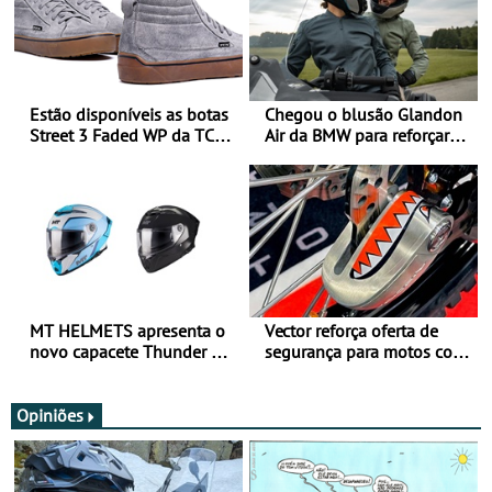
Estão disponíveis as botas
Chegou o blusão Glandon
Street 3 Faded WP da TCX
Air da BMW para reforçar
para utilização durante
oferta de equipamento de
todo o ano
verão
MT HELMETS apresenta o
Vector reforça oferta de
novo capacete Thunder 4 R
segurança para motos com
SV
nova gama de cadeados
JawX
Opiniões