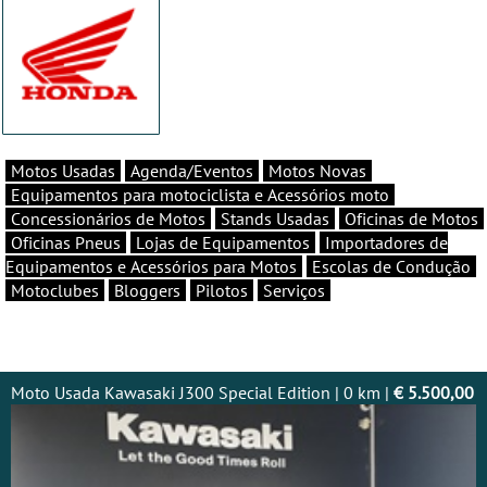
Motos Usadas
Agenda/Eventos
Motos Novas
Equipamentos para motociclista e Acessórios moto
Concessionários de Motos
Stands Usadas
Oficinas de Motos
Oficinas Pneus
Lojas de Equipamentos
Importadores de
Equipamentos e Acessórios para Motos
Escolas de Condução
Motoclubes
Bloggers
Pilotos
Serviços
Moto Usada Kawasaki J300 Special Edition | 0 km |
€ 5.500,00