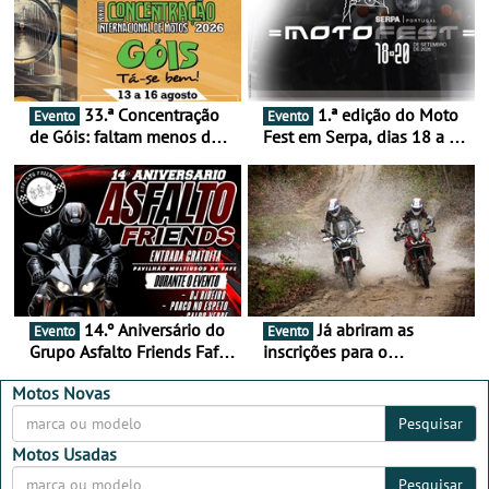
33.ª Concentração
1.ª edição do Moto
Evento
Evento
de Góis: faltam menos de
Fest em Serpa, dias 18 a 20
duas semanas! - De 13 a
de setembro - A cultura das
16 de agosto
duas rodas invade o Baixo
Alentejo
14.º Aniversário do
Já abriram as
Evento
Evento
Grupo Asfalto Friends Fafe,
inscrições para o
dia 26 de setembro de
MotorBeach Rally Raid
2026
2026
Motos Novas
Pesquisar
Motos Usadas
Pesquisar