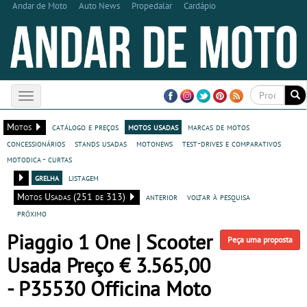
Andar de Moto
Auto News
Propedalar
Cardápio
Toggle
navigation
Motos
catálogo e preços
motos usadas
marcas de motos
concessionários
stands usadas
motonews
test-drives e comparativos
motodica - curtas
grelha
listagem
Motos Usadas (251 de 313)
anterior
voltar à pesquisa
próximo
Piaggio 1 One | Scooter
Peça uma proposta
Usada Preço € 3.565,00
- P35530 Officina Moto