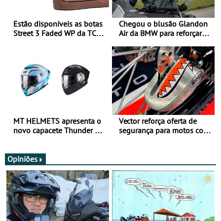
Estão disponíveis as botas
Chegou o blusão Glandon
Street 3 Faded WP da TCX
Air da BMW para reforçar
para utilização durante
oferta de equipamento de
todo o ano
verão
MT HELMETS apresenta o
Vector reforça oferta de
novo capacete Thunder 4 R
segurança para motos com
SV
nova gama de cadeados
JawX
Opiniões