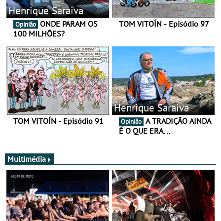
Henrique Saraiva
ONDE PARAM OS
TOM VITOÍN - Episódio 97
Opinião
100 MILHÕES?
Henrique Saraiva
TOM VITOÍN - Episódio 91
A TRADIÇÃO AINDA
Opinião
É O QUE ERA…
Multimédia