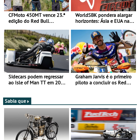
CFMoto 450MT vence 23.ª
WorldSBK pondera alargar
edição do Red Bull
horizontes: Ásia e EUA na
Romaniacs nas 3
mira para 2027
Categorias Adventure -
Vitória na Ultimate, Core e
Lite
Sidecars podem regressar
Graham Jarvis é o primeiro
ao Isle of Man TT em 2027
piloto a concluir os Red
após revisão de segurança
Bull Romaniacs numa
moto elétrica
Sabia que