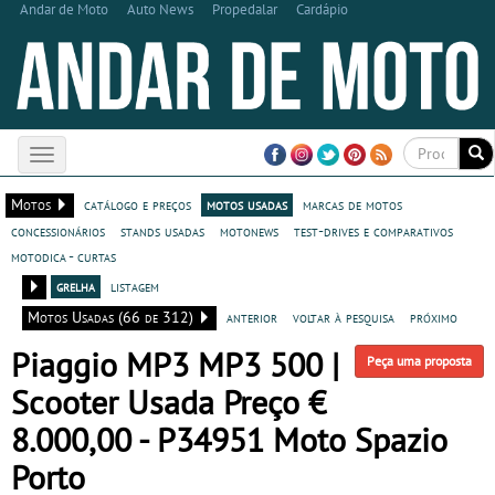
Andar de Moto
Auto News
Propedalar
Cardápio
Toggle
navigation
Motos
catálogo e preços
motos usadas
marcas de motos
concessionários
stands usadas
motonews
test-drives e comparativos
motodica - curtas
grelha
listagem
Motos Usadas (66 de 312)
anterior
voltar à pesquisa
próximo
Piaggio MP3 MP3 500 |
Peça uma proposta
Scooter Usada Preço €
8.000,00 - P34951 Moto Spazio
Porto