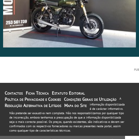
Contactos
Ficha Técnica
Estatuto Editorial
Política de Privacidade e Cookies
Condições Gerais de Utilização
A
informação disponibilizada
Resolução Alternativa de Litígios
Mapa do Site
é de carácter informativo.
Não pretende ser exaustiva nem completa. Não nos responsabilizamos por qualquer tipo
de incorrecção, embora tenhamos a preocupação de que a informação disponibilizada
seja o mais correcta possível. Os preços, quando existentes, são indicativos e devem ser
confirmados com os respectivos fornecedores ou marcas presentes neste portal, assim
como qualquer tipo de características técnicas.