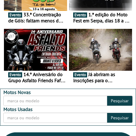
33.ª Concentração
1.ª edição do Moto
Evento
Evento
de Góis: faltam menos de
Fest em Serpa, dias 18 a 20
duas semanas! - De 13 a
de setembro - A cultura das
16 de agosto
duas rodas invade o Baixo
Alentejo
14.º Aniversário do
Já abriram as
Evento
Evento
Grupo Asfalto Friends Fafe,
inscrições para o
dia 26 de setembro de
MotorBeach Rally Raid
2026
2026
Motos Novas
Pesquisar
Motos Usadas
Pesquisar