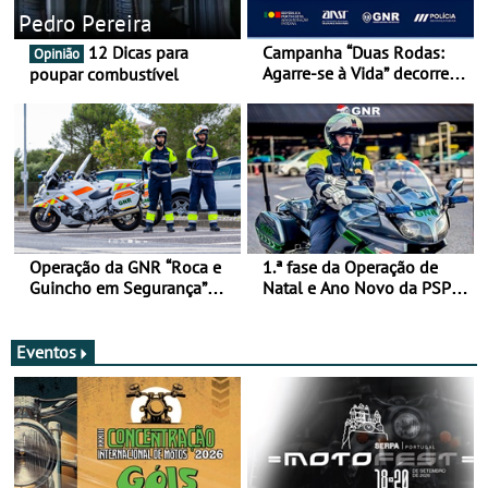
Pedro Pereira
12 Dicas para
Campanha “Duas Rodas:
Opinião
Agarre-se à Vida” decorre
poupar combustível
de 17 a 23 de março
Operação da GNR “Roca e
1.ª fase da Operação de
Guincho em Segurança”
Natal e Ano Novo da PSP e
com resultados que
GNR menos trágica
merecem reflexão
Eventos