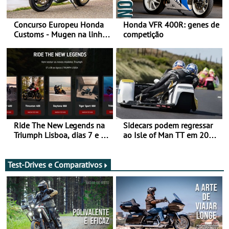
Concurso Europeu Honda
Honda VFR 400R: genes de
Customs - Mugen na linha
competição
da frente, vote nela para
ganhar
Ride The New Legends na
Sidecars podem regressar
Triumph Lisboa, dias 7 e 8
ao Isle of Man TT em 2027
de agosto
após revisão de segurança
Test-Drives e Comparativos