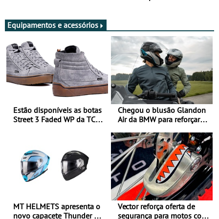
Adultos
Equipamentos e acessórios
Estão disponíveis as botas
Chegou o blusão Glandon
Street 3 Faded WP da TCX
Air da BMW para reforçar
para utilização durante
oferta de equipamento de
todo o ano
verão
MT HELMETS apresenta o
Vector reforça oferta de
novo capacete Thunder 4 R
segurança para motos com