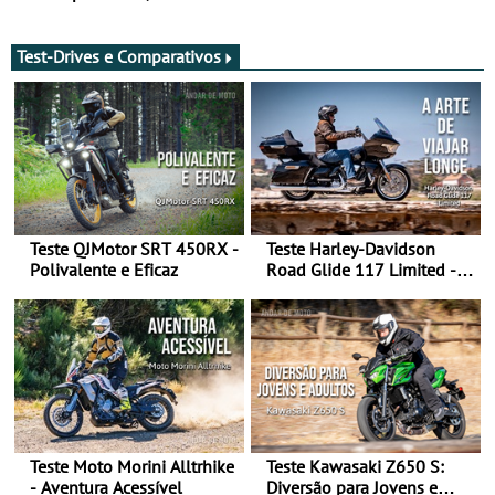
de agosto
após revisão de segurança
Test-Drives e Comparativos
Teste QJMotor SRT 450RX -
Teste Harley-Davidson
Polivalente e Eficaz
Road Glide 117 Limited - A
Arte de Viajar Longe
Teste Moto Morini Alltrhike
Teste Kawasaki Z650 S:
- Aventura Acessível
Diversão para Jovens e