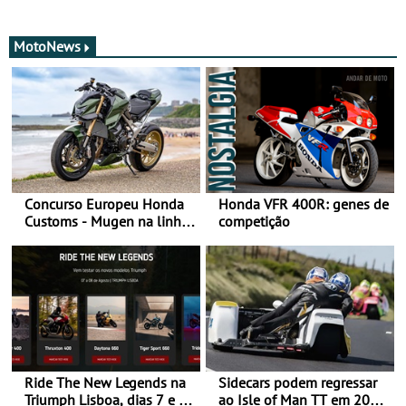
MotoNews
Concurso Europeu Honda
Honda VFR 400R: genes de
Customs - Mugen na linha
competição
da frente, vote nela para
ganhar
Ride The New Legends na
Sidecars podem regressar
Triumph Lisboa, dias 7 e 8
ao Isle of Man TT em 2027