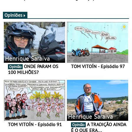
SV
nova gama de cadeados
JawX
Opiniões
Henrique Saraiva
ONDE PARAM OS
TOM VITOÍN - Episódio 97
Opinião
100 MILHÕES?
Henrique Saraiva
TOM VITOÍN - Episódio 91
A TRADIÇÃO AINDA
Opinião
É O QUE ERA…