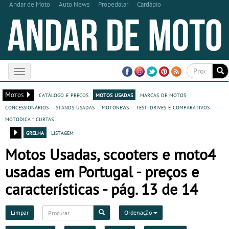
Andar de Moto
Auto News
Propedalar
Cardápio
Toggle
navigation
Motos
catálogo e preços
motos usadas
marcas de motos
concessionários
stands usadas
motonews
test-drives e comparativos
motodica - curtas
grelha
listagem
Motos Usadas, scooters e moto4
usadas em Portugal - preços e
características - pág. 13 de 14
Limpar
Ordenação