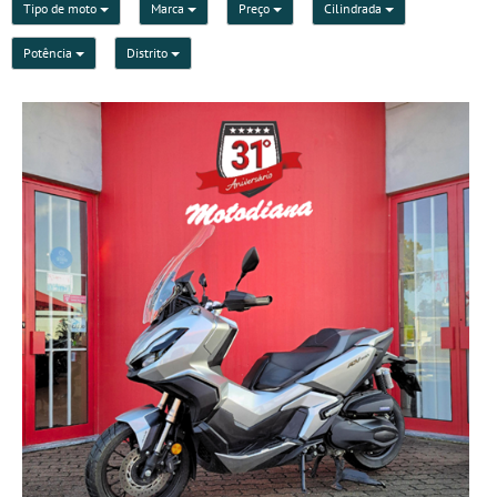
Tipo de moto
Marca
Preço
Cilindrada
Potência
Distrito