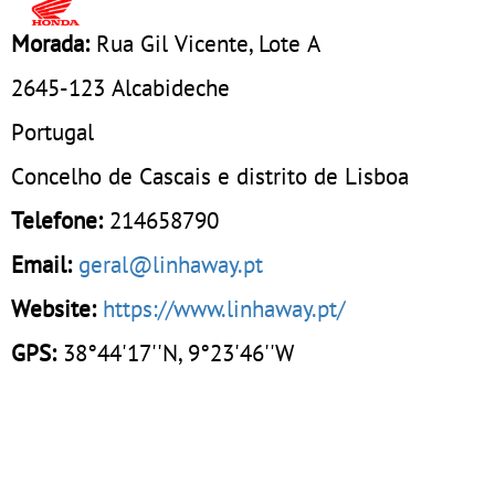
Morada:
Rua Gil Vicente, Lote A
2645-123
Alcabideche
Portugal
Concelho de Cascais e distrito de Lisboa
Telefone:
214658790
Email:
geral@linhaway.pt
Website:
https://www.linhaway.pt/
GPS:
38°44'17''N, 9°23'46''W