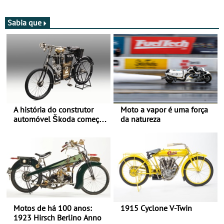
Bull Romaniacs numa
jornada dupla, dias 1 e 2
moto elétrica
de agosto
Sabia que
A história do construtor
Moto a vapor é uma força
automóvel Škoda começou
da natureza
há mais de 120 anos nas
duas rodas!
Motos de há 100 anos:
1915 Cyclone V-Twin
1923 Hirsch Berlino Anno