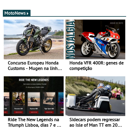
MotoNews
Concurso Europeu Honda
Honda VFR 400R: genes de
Customs - Mugen na linha
competição
da frente, vote nela para
ganhar
Ride The New Legends na
Sidecars podem regressar
Triumph Lisboa, dias 7 e 8
ao Isle of Man TT em 2027