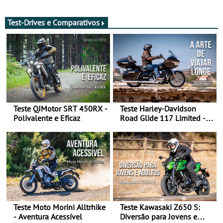
de agosto
após revisão de segurança
Test-Drives e Comparativos
Teste QJMotor SRT 450RX -
Teste Harley-Davidson
Polivalente e Eficaz
Road Glide 117 Limited - A
Arte de Viajar Longe
Teste Moto Morini Alltrhike
Teste Kawasaki Z650 S:
- Aventura Acessível
Diversão para Jovens e