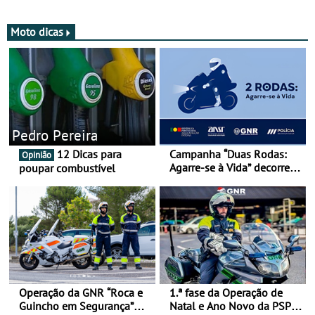
Moto dicas
Pedro Pereira
12 Dicas para
Campanha “Duas Rodas:
Opinião
Agarre-se à Vida” decorre
poupar combustível
de 17 a 23 de março
Operação da GNR “Roca e
1.ª fase da Operação de
Guincho em Segurança”
Natal e Ano Novo da PSP e