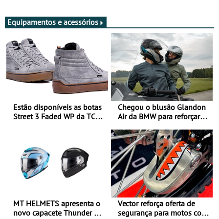
Adultos
Equipamentos e acessórios
Estão disponíveis as botas
Chegou o blusão Glandon
Street 3 Faded WP da TCX
Air da BMW para reforçar
para utilização durante
oferta de equipamento de
todo o ano
verão
MT HELMETS apresenta o
Vector reforça oferta de
novo capacete Thunder 4 R
segurança para motos com