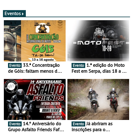
com resultados que
GNR menos trágica
merecem reflexão
Eventos
33.ª Concentração
1.ª edição do Moto
Evento
Evento
de Góis: faltam menos de
Fest em Serpa, dias 18 a 20
duas semanas! - De 13 a
de setembro - A cultura das
16 de agosto
duas rodas invade o Baixo
Alentejo
14.º Aniversário do
Já abriram as
Evento
Evento
Grupo Asfalto Friends Fafe,
inscrições para o