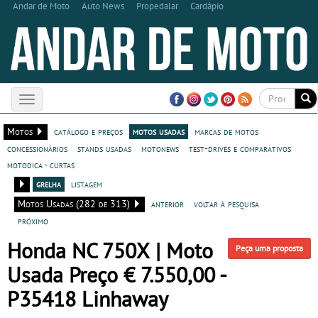
Andar de Moto
Auto News
Propedalar
Cardápio
Toggle
navigation
Motos
catálogo e preços
motos usadas
marcas de motos
concessionários
stands usadas
motonews
test-drives e comparativos
motodica - curtas
grelha
listagem
Motos Usadas (282 de 313)
anterior
voltar à pesquisa
próximo
Honda NC 750X | Moto
Peça uma proposta
Usada Preço € 7.550,00 -
P35418 Linhaway