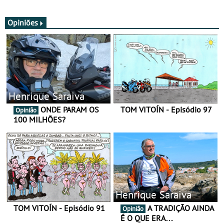
SV
nova gama de cadeados
JawX
Opiniões
Henrique Saraiva
ONDE PARAM OS
TOM VITOÍN - Episódio 97
Opinião
100 MILHÕES?
Henrique Saraiva
TOM VITOÍN - Episódio 91
A TRADIÇÃO AINDA
Opinião
É O QUE ERA…