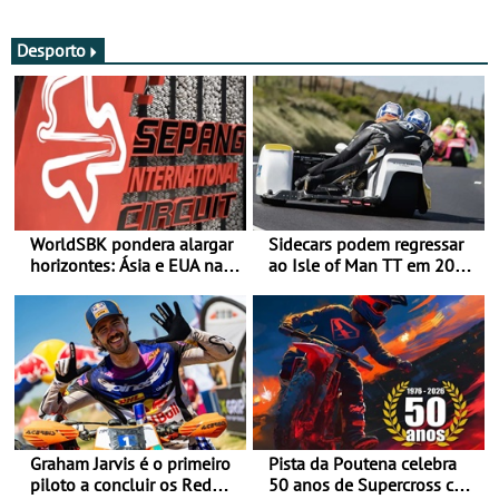
fotos (sexta-feira)
actualizada
Desporto
WorldSBK pondera alargar
Sidecars podem regressar
horizontes: Ásia e EUA na
ao Isle of Man TT em 2027
mira para 2027
após revisão de segurança
Graham Jarvis é o primeiro
Pista da Poutena celebra
piloto a concluir os Red
50 anos de Supercross com