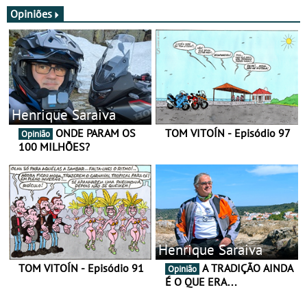
Opiniões
Henrique Saraiva
ONDE PARAM OS
TOM VITOÍN - Episódio 97
Opinião
100 MILHÕES?
Henrique Saraiva
TOM VITOÍN - Episódio 91
A TRADIÇÃO AINDA
Opinião
É O QUE ERA…