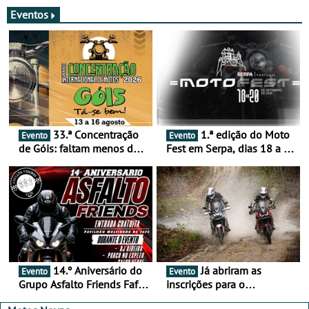
merecem reflexão
Eventos
33.ª Concentração
1.ª edição do Moto
Evento
Evento
de Góis: faltam menos de
Fest em Serpa, dias 18 a 20
duas semanas! - De 13 a
de setembro - A cultura das
16 de agosto
duas rodas invade o Baixo
Alentejo
14.º Aniversário do
Já abriram as
Evento
Evento
Grupo Asfalto Friends Fafe,
inscrições para o
dia 26 de setembro de
MotorBeach Rally Raid