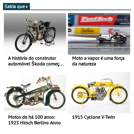
moto elétrica
de agosto
Sabia que
A história do construtor
Moto a vapor é uma força
automóvel Škoda começou
da natureza
há mais de 120 anos nas
duas rodas!
Motos de há 100 anos:
1915 Cyclone V-Twin
1923 Hirsch Berlino Anno