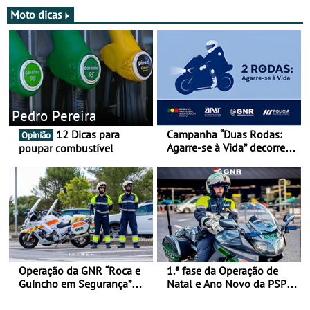
Moto dicas
Pedro Pereira
12 Dicas para
Campanha “Duas Rodas:
Opinião
Agarre-se à Vida” decorre
poupar combustível
de 17 a 23 de março
Operação da GNR “Roca e
1.ª fase da Operação de
Guincho em Segurança”
Natal e Ano Novo da PSP e
com resultados que
GNR menos trágica