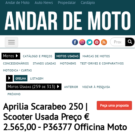
Andar de Moto
Auto News
Propedalar
Cardápio
Toggle
navigation
Motos
catálogo e preços
motos usadas
marcas de motos
concessionários
stands usadas
motonews
test-drives e comparativos
motodica - curtas
grelha
listagem
Motos Usadas (259 de 313)
anterior
voltar à pesquisa
próximo
Aprilia Scarabeo 250 |
Peça uma proposta
Scooter Usada Preço €
2.565,00 - P36377 Officina Moto