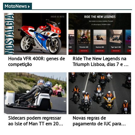
MotoNews
Honda VFR 400R: genes de
Ride The New Legends na
competição
Triumph Lisboa, dias 7 e 8
de agosto
Sidecars podem regressar
Novas regras de
ao Isle of Man TT em 2027
pagamento de IUC para
após revisão de segurança
2028 - Com ano de
transição em 2027