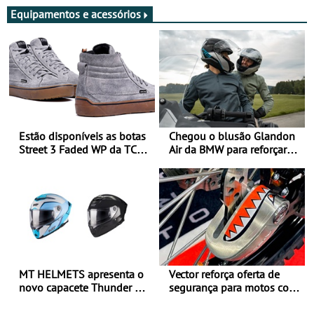
Equipamentos e acessórios
Estão disponíveis as botas
Chegou o blusão Glandon
Street 3 Faded WP da TCX
Air da BMW para reforçar
para utilização durante
oferta de equipamento de
todo o ano
verão
MT HELMETS apresenta o
Vector reforça oferta de
novo capacete Thunder 4 R
segurança para motos com
SV
nova gama de cadeados
JawX