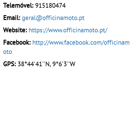
Telemóvel:
915180474
Email:
geral@officinamoto.pt
Website:
https://www.officinamoto.pt/
Facebook:
http://www.facebook.com/officinam
oto
GPS:
38°44'41''N, 9°6'3''W