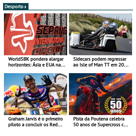
Desporto
WorldSBK pondera alargar
Sidecars podem regressar
horizontes: Ásia e EUA na
ao Isle of Man TT em 2027
mira para 2027
após revisão de segurança
Graham Jarvis é o primeiro
Pista da Poutena celebra
piloto a concluir os Red
50 anos de Supercross com
Bull Romaniacs numa
jornada dupla, dias 1 e 2