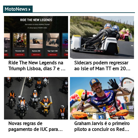
MotoNews
Ride The New Legends na
Sidecars podem regressar
Triumph Lisboa, dias 7 e 8
ao Isle of Man TT em 2027
de agosto
após revisão de segurança
Novas regras de
Graham Jarvis é o primeiro
pagamento de IUC para
piloto a concluir os Red
2028 - Com ano de
Bull Romaniacs numa