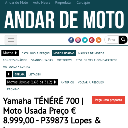
Andar de Moto
Auto News
Propedalar
Cardápio
Toggle
navigation
Motos
catálogo e preços
motos usadas
marcas de motos
concessionários
stands usadas
motonews
test-drives e comparativos
motodica - curtas
grelha
listagem
Motos Usadas (168 de 312)
anterior
voltar à pesquisa
próximo
Yamaha TÉNÉRÉ 700 |
Peça uma proposta
Moto Usada Preço €
8.999,00 - P39873 Lopes &