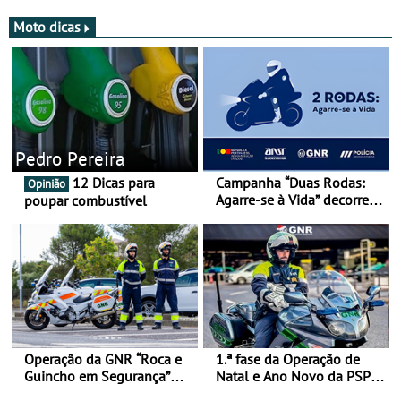
Moto dicas
Pedro Pereira
12 Dicas para
Campanha “Duas Rodas:
Opinião
Agarre-se à Vida” decorre
poupar combustível
de 17 a 23 de março
Operação da GNR “Roca e
1.ª fase da Operação de
Guincho em Segurança”
Natal e Ano Novo da PSP e
com resultados que
GNR menos trágica