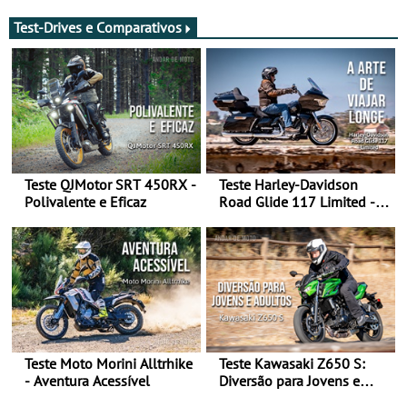
transição em 2027
moto elétrica
Test-Drives e Comparativos
Teste QJMotor SRT 450RX -
Teste Harley-Davidson
Polivalente e Eficaz
Road Glide 117 Limited - A
Arte de Viajar Longe
Teste Moto Morini Alltrhike
Teste Kawasaki Z650 S:
- Aventura Acessível
Diversão para Jovens e
Adultos