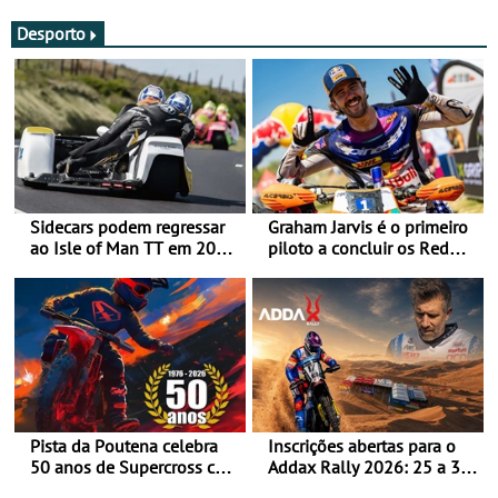
Desporto
Sidecars podem regressar
Graham Jarvis é o primeiro
ao Isle of Man TT em 2027
piloto a concluir os Red
após revisão de segurança
Bull Romaniacs numa
moto elétrica
Pista da Poutena celebra
Inscrições abertas para o
50 anos de Supercross com
Addax Rally 2026: 25 a 30
jornada dupla, dias 1 e 2
de outubro - Proposta de