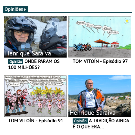
JawX
Opiniões
Henrique Saraiva
ONDE PARAM OS
TOM VITOÍN - Episódio 97
Opinião
100 MILHÕES?
Henrique Saraiva
TOM VITOÍN - Episódio 91
A TRADIÇÃO AINDA
Opinião
É O QUE ERA…