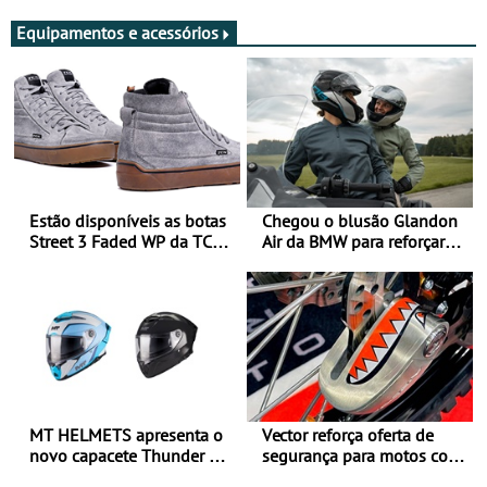
Equipamentos e acessórios
Estão disponíveis as botas
Chegou o blusão Glandon
Street 3 Faded WP da TCX
Air da BMW para reforçar
para utilização durante
oferta de equipamento de
todo o ano
verão
MT HELMETS apresenta o
Vector reforça oferta de
novo capacete Thunder 4 R
segurança para motos com
SV
nova gama de cadeados