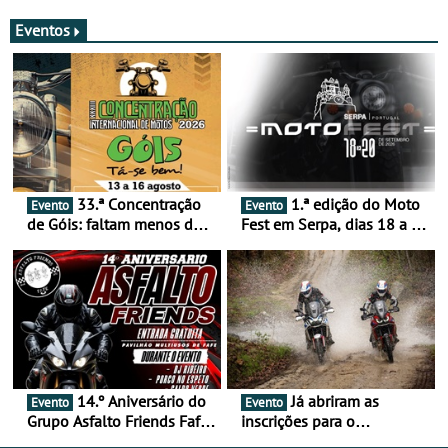
merecem reflexão
Eventos
33.ª Concentração
1.ª edição do Moto
Evento
Evento
de Góis: faltam menos de
Fest em Serpa, dias 18 a 20
duas semanas! - De 13 a
de setembro - A cultura das
16 de agosto
duas rodas invade o Baixo
Alentejo
14.º Aniversário do
Já abriram as
Evento
Evento
Grupo Asfalto Friends Fafe,
inscrições para o
dia 26 de setembro de
MotorBeach Rally Raid