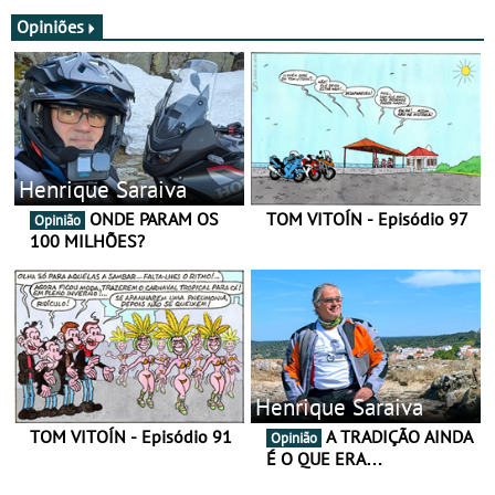
JawX
Opiniões
Henrique Saraiva
ONDE PARAM OS
TOM VITOÍN - Episódio 97
Opinião
100 MILHÕES?
Henrique Saraiva
TOM VITOÍN - Episódio 91
A TRADIÇÃO AINDA
Opinião
É O QUE ERA…