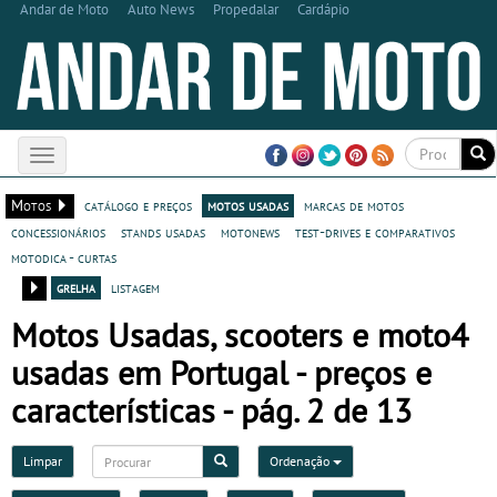
Andar de Moto
Auto News
Propedalar
Cardápio
Toggle
navigation
Motos
catálogo e preços
motos usadas
marcas de motos
concessionários
stands usadas
motonews
test-drives e comparativos
motodica - curtas
grelha
listagem
Motos Usadas, scooters e moto4
usadas em Portugal - preços e
características - pág. 2 de 13
Limpar
Ordenação