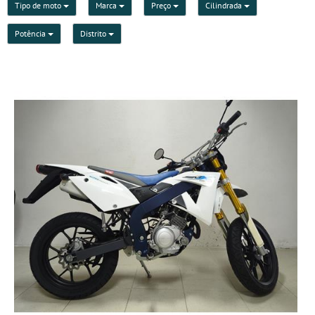
Tipo de moto
Marca
Preço
Cilindrada
Potência
Distrito