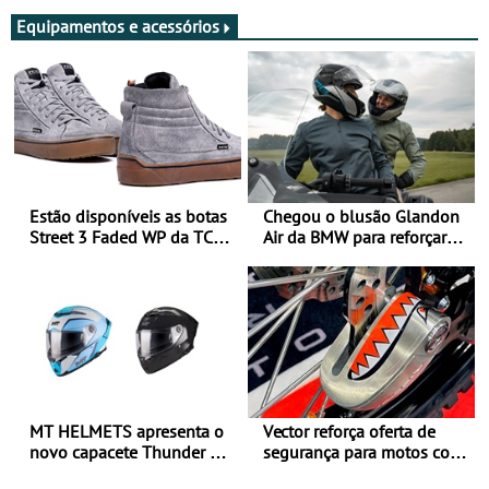
Equipamentos e acessórios
Estão disponíveis as botas
Chegou o blusão Glandon
Street 3 Faded WP da TCX
Air da BMW para reforçar
para utilização durante
oferta de equipamento de
todo o ano
verão
MT HELMETS apresenta o
Vector reforça oferta de
novo capacete Thunder 4 R
segurança para motos com
SV
nova gama de cadeados