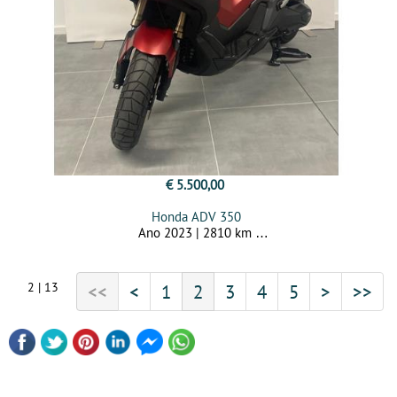
€ 5.500,00
Honda ADV 350
Ano 2023 | 2810 km
2 | 13
<<
<
1
2
3
4
5
>
>>