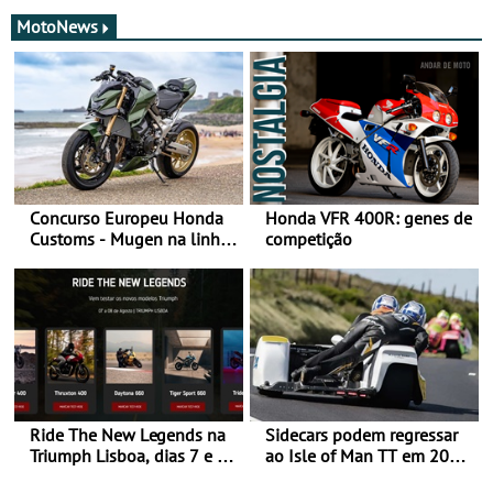
MotoNews
Concurso Europeu Honda
Honda VFR 400R: genes de
Customs - Mugen na linha
competição
da frente, vote nela para
ganhar
Ride The New Legends na
Sidecars podem regressar
Triumph Lisboa, dias 7 e 8
ao Isle of Man TT em 2027
de agosto
após revisão de segurança