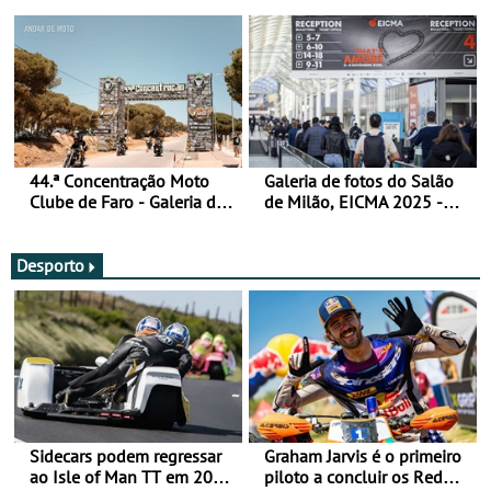
fotos (sábado)
44.ª Concentração Moto
Galeria de fotos do Salão
Clube de Faro - Galeria de
de Milão, EICMA 2025 -
fotos (sexta-feira)
actualizada
Desporto
Sidecars podem regressar
Graham Jarvis é o primeiro
ao Isle of Man TT em 2027
piloto a concluir os Red