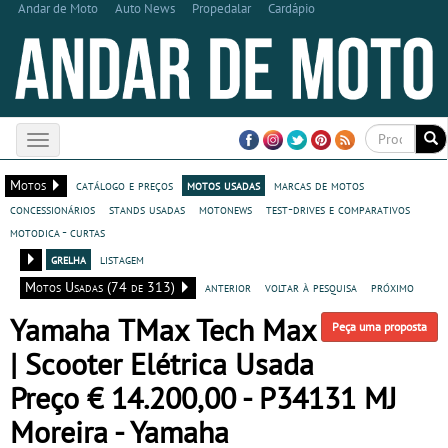
Andar de Moto
Auto News
Propedalar
Cardápio
Toggle
navigation
Motos
catálogo e preços
motos usadas
marcas de motos
concessionários
stands usadas
motonews
test-drives e comparativos
motodica - curtas
grelha
listagem
Motos Usadas (74 de 313)
anterior
voltar à pesquisa
próximo
Yamaha TMax Tech Max
Peça uma proposta
| Scooter Elétrica Usada
Preço € 14.200,00 - P34131 MJ
Moreira - Yamaha