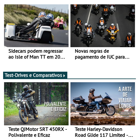
de agosto
Sidecars podem regressar
Novas regras de
ao Isle of Man TT em 2027
pagamento de IUC para
após revisão de segurança
2028 - Com ano de
transição em 2027
Test-Drives e Comparativos
Teste QJMotor SRT 450RX -
Teste Harley-Davidson
Polivalente e Eficaz
Road Glide 117 Limited - A