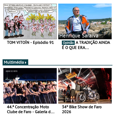
Henrique Saraiva
TOM VITOÍN - Episódio 91
A TRADIÇÃO AINDA
Opinião
É O QUE ERA…
Multimédia
44.ª Concentração Moto
34º Bike Show de Faro
Clube de Faro - Galeria de
2026