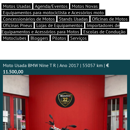
Motos Usadas
Agenda/Eventos
Motos Novas
Equipamentos para motociclista e Acessórios moto
Concessionários de Motos
Stands Usadas
Oficinas de Motos
Oficinas Pneus
Lojas de Equipamentos
Importadores de
Equipamentos e Acessórios para Motos
Escolas de Condução
Motoclubes
Bloggers
Pilotos
Serviços
Moto Usada BMW Nine T R | Ano 2017 | 55057 km |
€
11.500,00