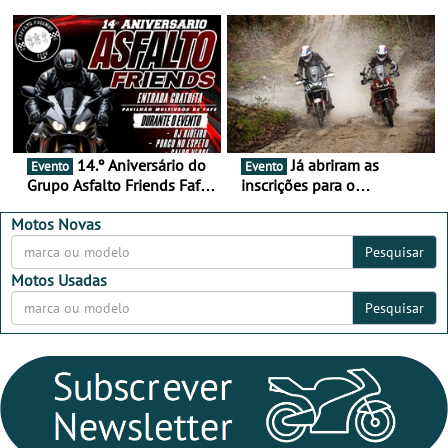
duas semanas! - De 13 a
de setembro - A cultura das
16 de agosto
duas rodas invade o Baixo
Alentejo
14.º Aniversário do
Já abriram as
Evento
Evento
Grupo Asfalto Friends Fafe,
inscrições para o
dia 26 de setembro de
MotorBeach Rally Raid
2026
2026
Motos Novas
Pesquisar
Motos Usadas
Pesquisar