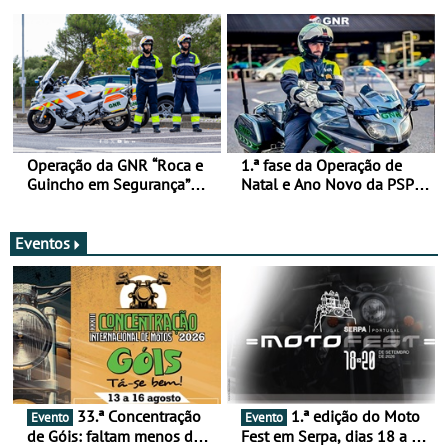
de 17 a 23 de março
Operação da GNR “Roca e
1.ª fase da Operação de
Guincho em Segurança”
Natal e Ano Novo da PSP e
com resultados que
GNR menos trágica
merecem reflexão
Eventos
33.ª Concentração
1.ª edição do Moto
Evento
Evento
de Góis: faltam menos de
Fest em Serpa, dias 18 a 20