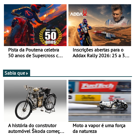
após revisão de segurança
Bull Romaniacs numa
moto elétrica
Pista da Poutena celebra
Inscrições abertas para o
50 anos de Supercross com
Addax Rally 2026: 25 a 30
jornada dupla, dias 1 e 2
de outubro - Proposta de
de agosto
participação com o Team
Bianchi Prata
Sabia que
A história do construtor
Moto a vapor é uma força
automóvel Škoda começou
da natureza