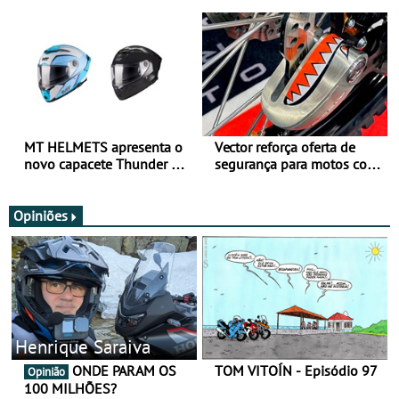
para utilização durante
oferta de equipamento de
todo o ano
verão
MT HELMETS apresenta o
Vector reforça oferta de
novo capacete Thunder 4 R
segurança para motos com
SV
nova gama de cadeados
JawX
Opiniões
Henrique Saraiva
ONDE PARAM OS
TOM VITOÍN - Episódio 97
Opinião
100 MILHÕES?