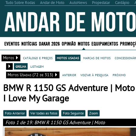
Tudo Sobre Rodas
Andar de Moto
AutoNews
Propedalar
Cardápio
EVENTOS
NOTÍCIAS
DAKAR 2026
OPINIÃO
MOTOS
EQUIPAMENTOS
PROMOÇ
Motos
catálogo e preços
motos usadas
marcas de motos
concessionár
grelha
listagem
Motos Usadas (72 de 313)
anterior
voltar à pesquisa
próximo
BMW R 1150 GS Adventure | Moto 
I Love My Garage
Foto Anterior
Ver todas as fotos
Foto Seguinte
Zoom
Foto 1 de 19: BMW R 1150 GS Adventure | Moto