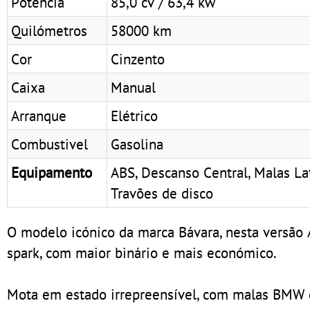
Potência
85,0 cv / 63,4 kw
Quilómetros
58000 km
Cor
Cinzento
Caixa
Manual
Arranque
Elétrico
Combustivel
Gasolina
Equipamento
ABS, Descanso Central, Malas Lat
Travões de disco
O modelo icónico da marca Bávara, nesta versão 
spark, com maior binário e mais económico.
Mota em estado irrepreensível, com malas BMW e 