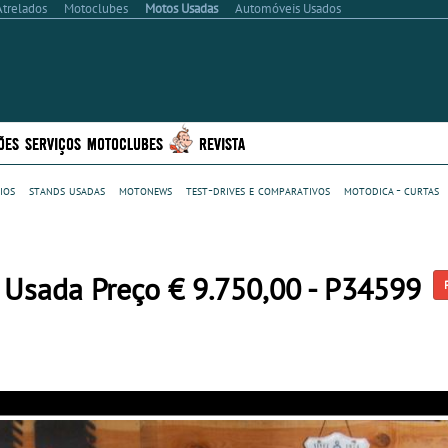
Atrelados
Motoclubes
Motos Usadas
Automóveis Usados
ÕES
SERVIÇOS
MOTOCLUBES
REVISTA
ios
stands usadas
motonews
test-drives e comparativos
motodica - curtas
Usada Preço € 9.750,00 - P34599