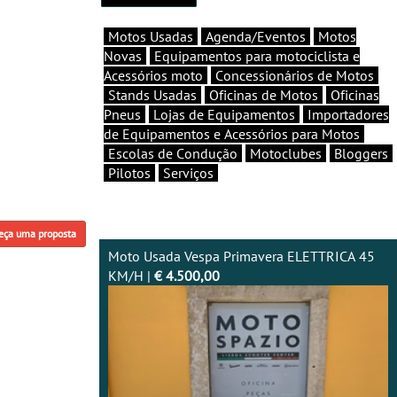
Motos Usadas
Agenda/Eventos
Motos
Novas
Equipamentos para motociclista e
Acessórios moto
Concessionários de Motos
Stands Usadas
Oficinas de Motos
Oficinas
Pneus
Lojas de Equipamentos
Importadores
de Equipamentos e Acessórios para Motos
Escolas de Condução
Motoclubes
Bloggers
Pilotos
Serviços
eça uma proposta
Moto Usada Vespa Primavera ELETTRICA 45
KM/H |
€ 4.500,00