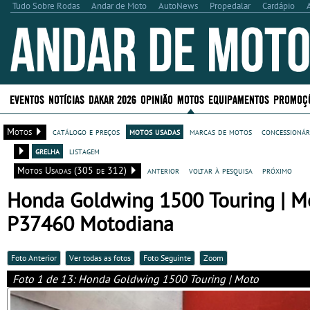
Tudo Sobre Rodas
Andar de Moto
AutoNews
Propedalar
Cardápio
EVENTOS
NOTÍCIAS
DAKAR 2026
OPINIÃO
MOTOS
EQUIPAMENTOS
PROMOÇ
Motos
catálogo e preços
motos usadas
marcas de motos
concessionár
grelha
listagem
Motos Usadas (305 de 312)
anterior
voltar à pesquisa
próximo
Honda Goldwing 1500 Touring | Mo
P37460 Motodiana
Foto Anterior
Ver todas as fotos
Foto Seguinte
Zoom
Foto 1 de 13: Honda Goldwing 1500 Touring | Moto