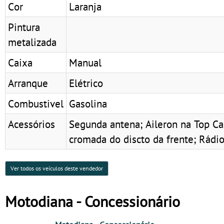
Cor
Laranja
Pintura
metalizada
Caixa
Manual
Arranque
Elétrico
Combustivel
Gasolina
Acessórios
Segunda antena; Aileron na Top Ca
cromada do discto da frente; Rá
Ver todos os veículos deste vendedor
Motodiana - Concessionário