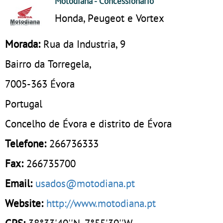
Motodiana
- Concessionário
Honda, Peugeot e Vortex
Morada:
Rua da Industria, 9
Bairro da Torregela,
7005-363
Évora
Portugal
Concelho de Évora e distrito de Évora
Telefone:
266736333
Fax:
266735700
Email:
usados@motodiana.pt
Website:
http://www.motodiana.pt
GPS:
38°33'40''N, 7°55'30''W