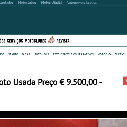
Atrelados
Motoclubes
Motos Usadas
Automóveis Usados
ÕES
SERVIÇOS
MOTOCLUBES
REVISTA
ios
stands usadas
motonews
test-drives e comparativos
motodica - curtas
to Usada Preço € 9.500,00 -