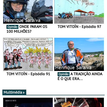
Henrique Saraiva
ONDE PARAM OS
TOM VITOÍN - Episódio 97
Opinião
100 MILHÕES?
Henrique Saraiva
TOM VITOÍN - Episódio 91
A TRADIÇÃO AINDA
Opinião
É O QUE ERA…
Multimédia