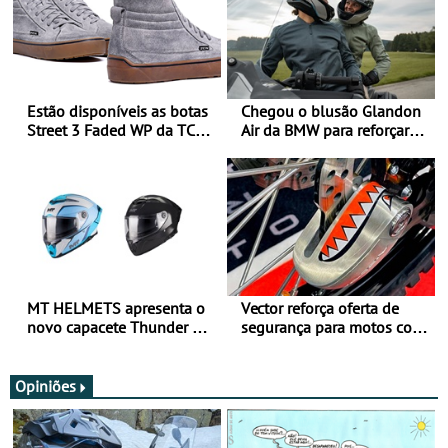
Estão disponíveis as botas
Chegou o blusão Glandon
Street 3 Faded WP da TCX
Air da BMW para reforçar
para utilização durante
oferta de equipamento de
todo o ano
verão
MT HELMETS apresenta o
Vector reforça oferta de
novo capacete Thunder 4 R
segurança para motos com
SV
nova gama de cadeados
JawX
Opiniões