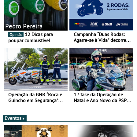
Pedro Pereira
12 Dicas para
Campanha “Duas Rodas:
Opinião
Agarre-se à Vida” decorre
poupar combustível
de 17 a 23 de março
Operação da GNR “Roca e
1.ª fase da Operação de
Guincho em Segurança”
Natal e Ano Novo da PSP e
com resultados que
GNR menos trágica
merecem reflexão
Eventos