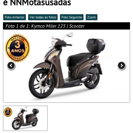
é NNMotasusadas
Foto Anterior
Ver todas as fotos
Foto Seguinte
Zoom
Foto 1 de 1: Kymco Miler 125 | Scooter