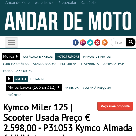
Andar de Moto
Auto News
Propedalar
Cardápio
Toggle
navigation
Motos
catálogo e preços
motos usadas
marcas de motos
concessionários
stands usadas
motonews
test-drives e comparativos
motodica - curtas
grelha
listagem
Motos Usadas (166 de 312)
anterior
voltar à pesquisa
próximo
Kymco Miler 125 |
Peça uma proposta
Scooter Usada Preço €
2.598,00 - P31053 Kymco Almada