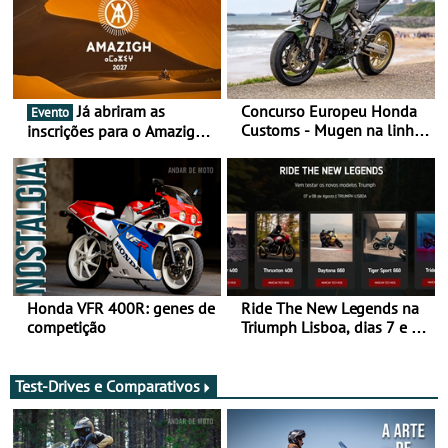
Já abriram as
Concurso Europeu Honda
Evento
Customs - Mugen na linha
inscrições para o Amazigh
da frente, vote nela para
Raid 2027, que decorre em
ganhar
Marrocos, de 23 abril a 1
maio - The ultimate
experience in Morocco
Honda VFR 400R: genes de
Ride The New Legends na
competição
Triumph Lisboa, dias 7 e 8
de agosto
Test-Drives e Comparativos