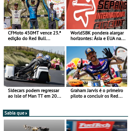
CFMoto 450MT vence 23.ª
WorldSBK pondera alargar
edição do Red Bull
horizontes: Ásia e EUA na
Romaniacs nas 3
mira para 2027
Categorias Adventure -
Vitória na Ultimate, Core e
Lite
Sidecars podem regressar
Graham Jarvis é o primeiro
ao Isle of Man TT em 2027
piloto a concluir os Red
após revisão de segurança
Bull Romaniacs numa
moto elétrica
Sabia que