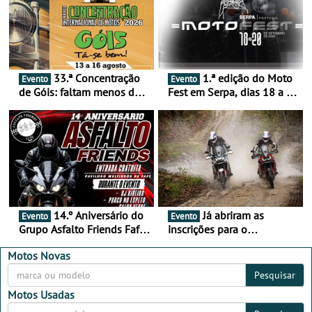
33.ª Concentração
1.ª edição do Moto
Evento
Evento
de Góis: faltam menos de
Fest em Serpa, dias 18 a 20
duas semanas! - De 13 a
de setembro - A cultura das
16 de agosto
duas rodas invade o Baixo
Alentejo
14.º Aniversário do
Já abriram as
Evento
Evento
Grupo Asfalto Friends Fafe,
inscrições para o
dia 26 de setembro de
MotorBeach Rally Raid
2026
2026
Motos Novas
Pesquisar
Motos Usadas