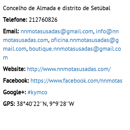
Concelho de Almada e distrito de Setúbal
Telefone:
212760826
Email:
nnmotasusadas@gmail.com
,
info@nn
motasusadas.com
,
oficina.nnmotasusadas@g
mail.com
,
boutique.nnmotasusadas@gmail.co
m
Website:
http://www.nnmotasusadas.com/
Facebook:
https://www.facebook.com/nnmotas
Google+:
#kymco
GPS:
38°40'22''N, 9°9'28''W