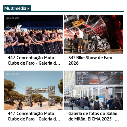
Multimédia
44.ª Concentração Moto
34º Bike Show de Faro
Clube de Faro - Galeria de
2026
fotos (sábado)
44.ª Concentração Moto
Galeria de fotos do Salão
Clube de Faro - Galeria de
de Milão, EICMA 2025 -
fotos (sexta-feira)
actualizada