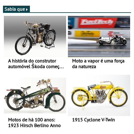
participação com o Team
circuito - Dias 22 e 23 de
Bianchi Prata
setembro, no Misano World
Sabia que
Circuit
A história do construtor
Moto a vapor é uma força
automóvel Škoda começou
da natureza
há mais de 120 anos nas
duas rodas!
Motos de há 100 anos:
1915 Cyclone V-Twin
1923 Hirsch Berlino Anno