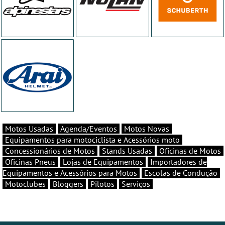
Motos Usadas
Agenda/Eventos
Motos Novas
Equipamentos para motociclista e Acessórios moto
Concessionários de Motos
Stands Usadas
Oficinas de Motos
Oficinas Pneus
Lojas de Equipamentos
Importadores de
Equipamentos e Acessórios para Motos
Escolas de Condução
Motoclubes
Bloggers
Pilotos
Serviços