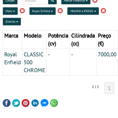
Limpar
Menor Potencia
Moto
Royal Enfield
+€6000 a €8000
Distrito
Marca
Modelo
Potência
Cilindrada
Preço
(cv)
(cc)
(€)
Royal
CLASSIC
-
-
7000,00
Enfield
500
CHROME
1 | 1
1