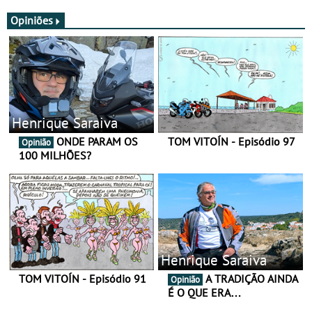
JawX
Opiniões
Henrique Saraiva
ONDE PARAM OS
TOM VITOÍN - Episódio 97
Opinião
100 MILHÕES?
Henrique Saraiva
TOM VITOÍN - Episódio 91
A TRADIÇÃO AINDA
Opinião
É O QUE ERA…