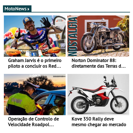
MotoNews
Graham Jarvis é o primeiro
Norton Dominator 88:
piloto a concluir os Red
diretamente das Terras de
Bull Romaniacs numa
Sua Majestade
moto elétrica
Operação de Controlo de
Kove 350 Rally deve
Velocidade Roadpol
mesmo chegar ao mercado
decorre até 9 de agosto