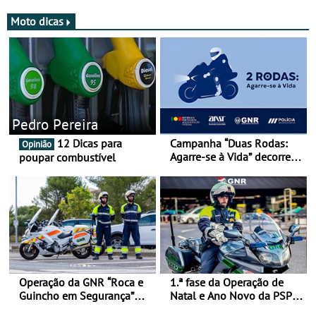
Moto dicas
Pedro Pereira
12 Dicas para
Campanha “Duas Rodas:
Opinião
Agarre-se à Vida” decorre
poupar combustível
de 17 a 23 de março
Operação da GNR “Roca e
1.ª fase da Operação de
Guincho em Segurança”
Natal e Ano Novo da PSP e
com resultados que
GNR menos trágica