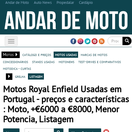
Andar de Moto
Auto News
Propedalar
Cardápio
Toggle
navigation
Motos
catálogo e preços
motos usadas
marcas de motos
concessionários
stands usadas
motonews
test-drives e comparativos
motodica - curtas
grelha
listagem
Motos Royal Enfield Usadas em
Portugal - preços e características
: Moto, +€6000 a €8000, Menor
Potencia, Listagem