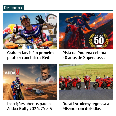
Desporto
Graham Jarvis é o primeiro
Pista da Poutena celebra
piloto a concluir os Red
50 anos de Supercross com
Bull Romaniacs numa
jornada dupla, dias 1 e 2
moto elétrica
de agosto
Inscrições abertas para o
Ducati Academy regressa a
Addax Rally 2026: 25 a 30
Misano com dois dias
de outubro - Proposta de
dedicados à condução em