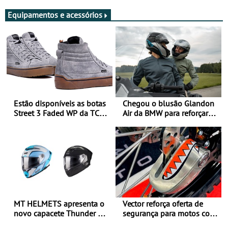
Equipamentos e acessórios
Estão disponíveis as botas
Chegou o blusão Glandon
Street 3 Faded WP da TCX
Air da BMW para reforçar
para utilização durante
oferta de equipamento de
todo o ano
verão
MT HELMETS apresenta o
Vector reforça oferta de
novo capacete Thunder 4 R
segurança para motos com
SV
nova gama de cadeados