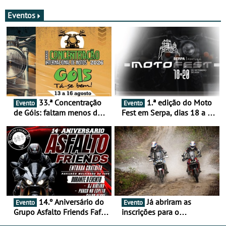
merecem reflexão
Eventos
33.ª Concentração
1.ª edição do Moto
Evento
Evento
de Góis: faltam menos de
Fest em Serpa, dias 18 a 20
duas semanas! - De 13 a
de setembro - A cultura das
16 de agosto
duas rodas invade o Baixo
Alentejo
14.º Aniversário do
Já abriram as
Evento
Evento
Grupo Asfalto Friends Fafe,
inscrições para o
dia 26 de setembro de
MotorBeach Rally Raid