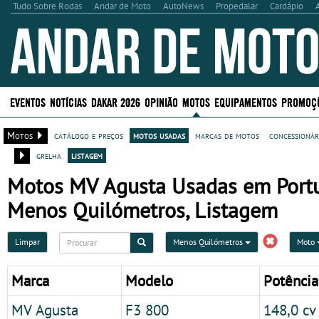
Tudo Sobre Rodas
Andar de Moto
AutoNews
Propedalar
Cardápio
EVENTOS
NOTÍCIAS
DAKAR 2026
OPINIÃO
MOTOS
EQUIPAMENTOS
PROMOÇ
Motos
catálogo e preços
motos usadas
marcas de motos
concessionár
grelha
listagem
Motos MV Agusta Usadas em Portuga
Menos Quilómetros, Listagem
Limpar
Menos Quilómetros
Moto
Marca
Modelo
Potência
MV Agusta
F3 800
148,0 cv