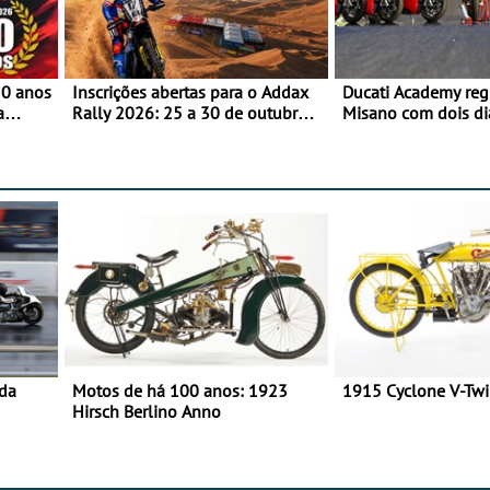
50 anos
Inscrições abertas para o Addax
Ducati Academy reg
a
Rally 2026: 25 a 30 de outubro -
Misano com dois di
o
Proposta de participação com o
à condução em circu
Team Bianchi Prata
e 23 de setembro, 
World Circuit
 da
Motos de há 100 anos: 1923
1915 Cyclone V-Tw
Hirsch Berlino Anno