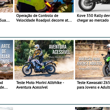
Operação de Controlo de
Kove 350 Rally de
 Sua
Velocidade Roadpol decorre até
chegar ao mercado
9 de agosto
ad
Teste Moto Morini Alltrhike -
Teste Kawasaki Z65
 de
Aventura Acessível
para Jovens e Adult