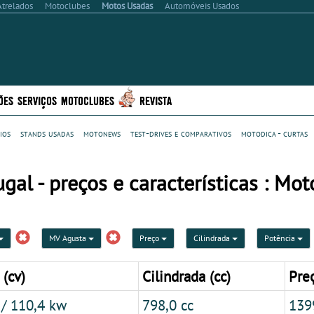
Atrelados
Motoclubes
Motos Usadas
Automóveis Usados
ÕES
SERVIÇOS
MOTOCLUBES
REVISTA
ios
stands usadas
motonews
test-drives e comparativos
motodica - curtas
l - preços e características : Mot
MV Agusta
Preço
Cilindrada
Potência
 (cv)
Cilindrada (cc)
Preç
 / 110,4 kw
798,0 cc
139