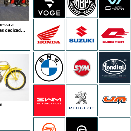
ressa a
as dedicados
ito - Dias 22
no Misano
in