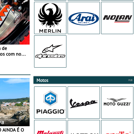
a de
tos com nova
 JawX
Motos
va