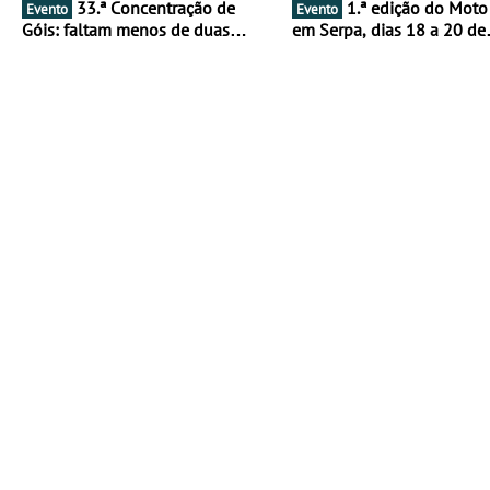
33.ª Concentração de
1.ª edição do Moto Fest
Evento
Evento
Góis: faltam menos de duas
em Serpa, dias 18 a 20 de
semanas! - De 13 a 16 de agosto
setembro - A cultura das 
rodas invade o Baixo Alen