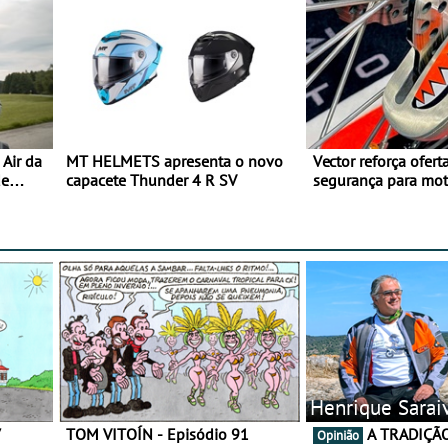
Air da
MT HELMETS apresenta o novo
Vector reforça ofert
de
capacete Thunder 4 R SV
segurança para mo
gama de cadeados
Henrique Sarai
7
TOM VITOÍN - Episódio 91
A TRADIÇÃO AINDA É O
Opinião