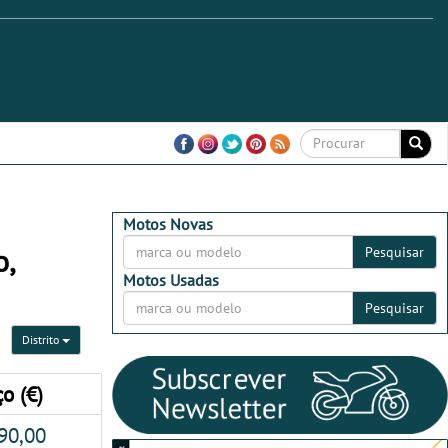
Motos Novas
o,
Pesquisar
Motos Usadas
Pesquisar
Distrito
o (€)
90,00