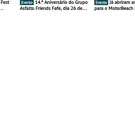
14.º Aniversário do Grupo
Já abriram as inscrições
Evento
Evento
Asfalto Friends Fafe, dia 26 de
para o MotorBeach 
duas
setembro de 2026
2026
tejo