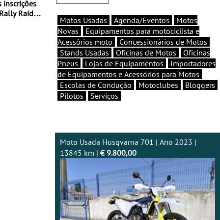
Rally Raid
Motos Usadas
Agenda/Eventos
Motos
Novas
Equipamentos para motociclista e
Acessórios moto
Concessionários de Motos
Stands Usadas
Oficinas de Motos
Oficinas
Pneus
Lojas de Equipamentos
Importadores
de Equipamentos e Acessórios para Motos
Escolas de Condução
Motoclubes
Bloggers
Pilotos
Serviços
Moto Usada Husqvarna 701 | Ano 2023 |
13845 km |
€ 9.800,00