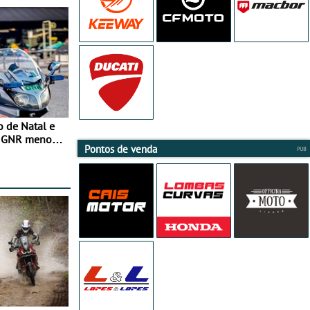
o de Natal e
e GNR menos
Pontos de venda