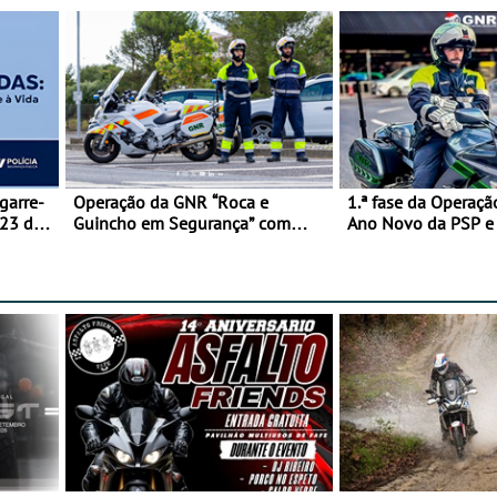
garre-
Operação da GNR “Roca e
1.ª fase da Operaçã
 23 de
Guincho em Segurança” com
Ano Novo da PSP 
resultados que merecem reflexão
trágica