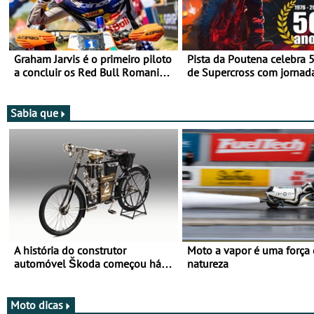
Graham Jarvis é o primeiro piloto
Pista da Poutena celebra 
a concluir os Red Bull Romaniacs
de Supercross com jornad
numa moto elétrica
dupla, dias 1 e 2 de agost
Sabia que
A história do construtor
Moto a vapor é uma força
automóvel Škoda começou há
natureza
mais de 120 anos nas duas
rodas!
Moto dicas