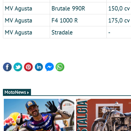
MV Agusta
Brutale 990R
150,0 cv
MV Agusta
F4 1000 R
175,0 cv
MV Agusta
Stradale
-
MotoNews