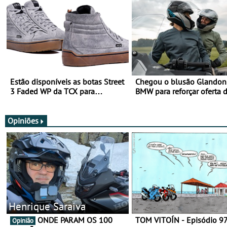
Estão disponíveis as botas Street
Chegou o blusão Glandon 
3 Faded WP da TCX para
BMW para reforçar oferta 
utilização durante todo o ano
equipamento de verão
Opiniões
Henrique Saraiva
ONDE PARAM OS 100
TOM VITOÍN - Episódio 9
Opinião