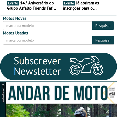
14.º Aniversário do
Já abriram as
Evento
Evento
Grupo Asfalto Friends Fafe,
inscrições para o
dia 26 de setembro de
MotorBeach Rally Raid
2026
2026
Motos Novas
Pesquisar
Motos Usadas
Pesquisar