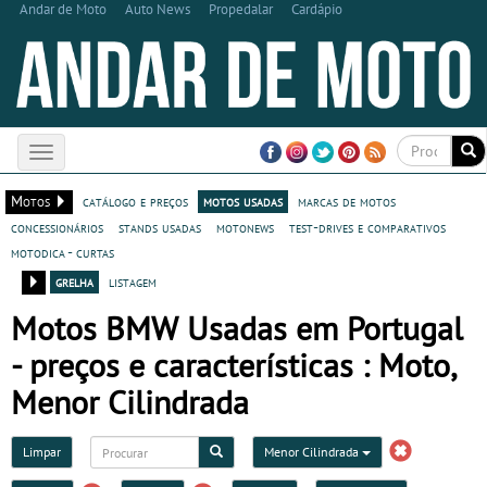
Andar de Moto
Auto News
Propedalar
Cardápio
Toggle
navigation
Motos
catálogo e preços
motos usadas
marcas de motos
concessionários
stands usadas
motonews
test-drives e comparativos
motodica - curtas
grelha
listagem
Motos BMW Usadas em Portugal
- preços e características : Moto,
Menor Cilindrada
Limpar
Menor Cilindrada