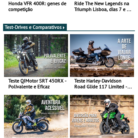
Honda VFR 400R: genes de
Ride The New Legends na
competição
Triumph Lisboa, dias 7 e 8
de agosto
Test-Drives e Comparativos
Teste QJMotor SRT 450RX -
Teste Harley-Davidson
Polivalente e Eficaz
Road Glide 117 Limited - A
Arte de Viajar Longe