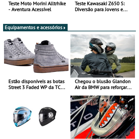
Teste Moto Morini Alltrhike
Teste Kawasaki Z650 S:
- Aventura Acessível
Diversão para Jovens e
Adultos
Equipamentos e acessórios
Estão disponíveis as botas
Chegou o blusão Glandon
Street 3 Faded WP da TCX
Air da BMW para reforçar
para utilização durante
oferta de equipamento de
todo o ano
verão