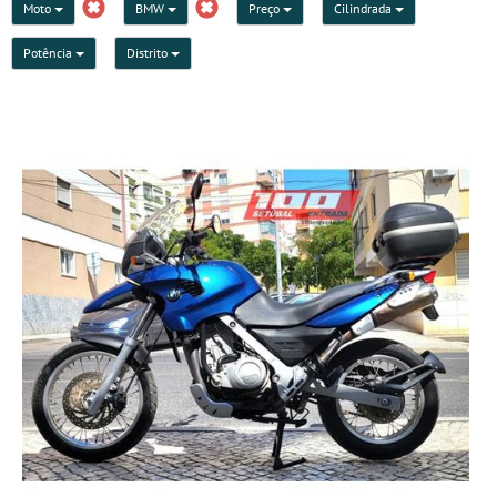
Moto
BMW
Preço
Cilindrada
Potência
Distrito