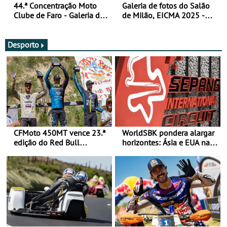
44.ª Concentração Moto
Galeria de fotos do Salão
Clube de Faro - Galeria de
de Milão, EICMA 2025 -
fotos (sexta-feira)
actualizada
Desporto
CFMoto 450MT vence 23.ª
WorldSBK pondera alargar
edição do Red Bull
horizontes: Ásia e EUA na
Romaniacs nas 3
mira para 2027
Categorias Adventure -
Vitória na Ultimate, Core e
Lite