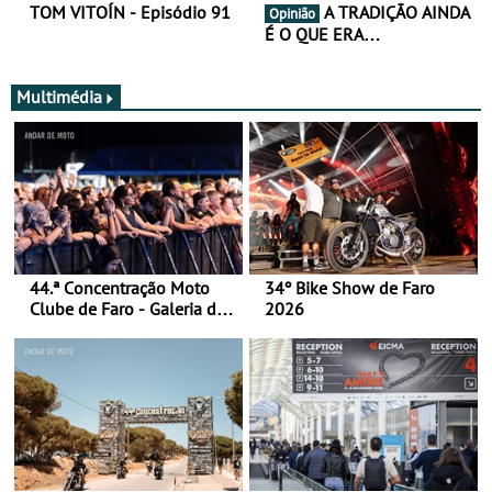
TOM VITOÍN - Episódio 91
A TRADIÇÃO AINDA
Opinião
É O QUE ERA…
Multimédia
44.ª Concentração Moto
34º Bike Show de Faro
Clube de Faro - Galeria de
2026
fotos (sábado)