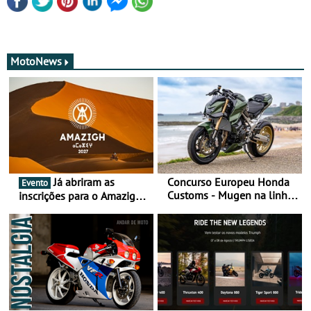
MotoNews
Já abriram as
Concurso Europeu Honda
Evento
Customs - Mugen na linha
inscrições para o Amazigh
da frente, vote nela para
Raid 2027, que decorre em
ganhar
Marrocos, de 23 abril a 1
maio - The ultimate
experience in Morocco