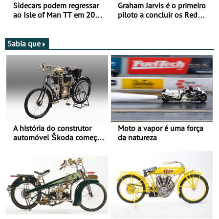
Sidecars podem regressar
Graham Jarvis é o primeiro
ao Isle of Man TT em 2027
piloto a concluir os Red
após revisão de segurança
Bull Romaniacs numa
moto elétrica
Sabia que
A história do construtor
Moto a vapor é uma força
automóvel Škoda começou
da natureza
há mais de 120 anos nas
duas rodas!