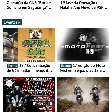
Operação da GNR “Roca e
1.ª fase da Operação de
Guincho em Segurança”
Natal e Ano Novo da PSP e
com resultados que
GNR menos trágica
merecem reflexão
Eventos
33.ª Concentração
1.ª edição do Moto
Evento
Evento
de Góis: faltam menos de
Fest em Serpa, dias 18 a 20
duas semanas! - De 13 a
de setembro - A cultura das
16 de agosto
duas rodas invade o Baixo
Alentejo