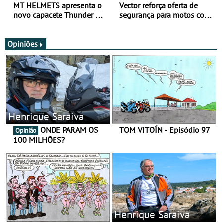
MT HELMETS apresenta o
Vector reforça oferta de
novo capacete Thunder 4 R
segurança para motos com
SV
nova gama de cadeados
JawX
Opiniões
Henrique Saraiva
ONDE PARAM OS
TOM VITOÍN - Episódio 97
Opinião
100 MILHÕES?
Henrique Saraiva