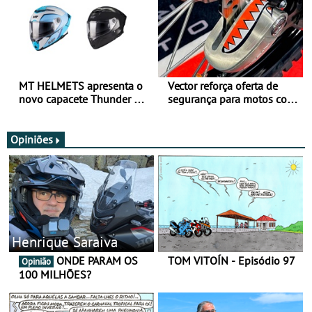
MT HELMETS apresenta o
Vector reforça oferta de
novo capacete Thunder 4 R
segurança para motos com
SV
nova gama de cadeados
JawX
Opiniões
Henrique Saraiva
ONDE PARAM OS
TOM VITOÍN - Episódio 97
Opinião
100 MILHÕES?