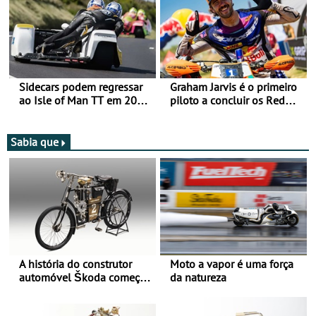
Vitória na Ultimate, Core e
Lite
Sidecars podem regressar
Graham Jarvis é o primeiro
ao Isle of Man TT em 2027
piloto a concluir os Red
após revisão de segurança
Bull Romaniacs numa
moto elétrica
Sabia que
A história do construtor
Moto a vapor é uma força
automóvel Škoda começou
da natureza
há mais de 120 anos nas
duas rodas!