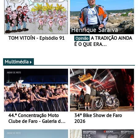
Henrique Saraiva
TOM VITOÍN - Episódio 91
A TRADIÇÃO AINDA
Opinião
É O QUE ERA…
Multimédia
44.ª Concentração Moto
34º Bike Show de Faro
Clube de Faro - Galeria de
2026
fotos (sábado)