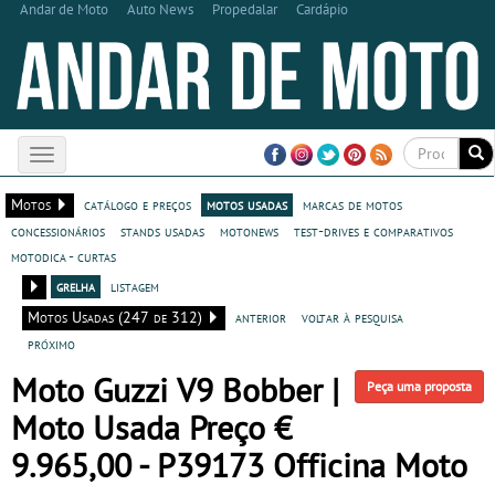
Andar de Moto
Auto News
Propedalar
Cardápio
Toggle
navigation
Motos
catálogo e preços
motos usadas
marcas de motos
concessionários
stands usadas
motonews
test-drives e comparativos
motodica - curtas
grelha
listagem
Motos Usadas (247 de 312)
anterior
voltar à pesquisa
próximo
Moto Guzzi V9 Bobber |
Peça uma proposta
Moto Usada Preço €
9.965,00 - P39173 Officina Moto