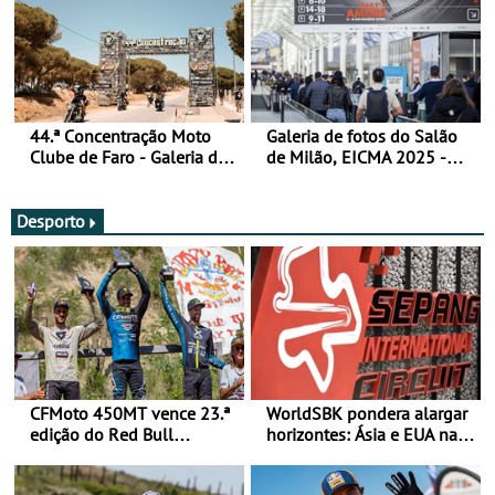
44.ª Concentração Moto
Galeria de fotos do Salão
Clube de Faro - Galeria de
de Milão, EICMA 2025 -
fotos (sexta-feira)
actualizada
Desporto
CFMoto 450MT vence 23.ª
WorldSBK pondera alargar
edição do Red Bull
horizontes: Ásia e EUA na
Romaniacs nas 3
mira para 2027
Categorias Adventure -