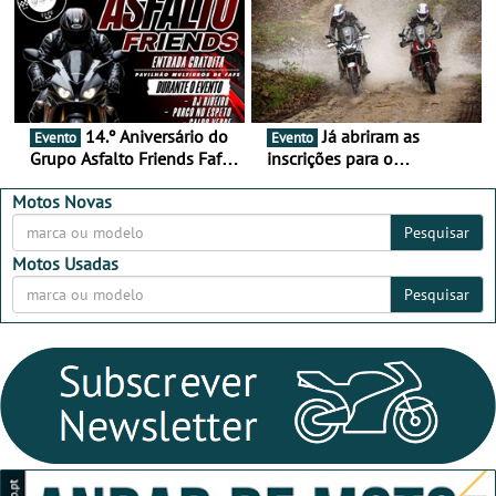
Alentejo
14.º Aniversário do
Já abriram as
Evento
Evento
Grupo Asfalto Friends Fafe,
inscrições para o
dia 26 de setembro de
MotorBeach Rally Raid
2026
2026
Motos Novas
Pesquisar
Motos Usadas
Pesquisar