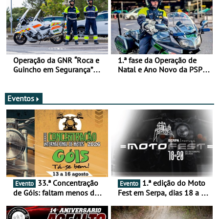
Operação da GNR “Roca e
1.ª fase da Operação de
Guincho em Segurança”
Natal e Ano Novo da PSP e
com resultados que
GNR menos trágica
merecem reflexão
Eventos
33.ª Concentração
1.ª edição do Moto
Evento
Evento
de Góis: faltam menos de
Fest em Serpa, dias 18 a 20
duas semanas! - De 13 a
de setembro - A cultura das
16 de agosto
duas rodas invade o Baixo