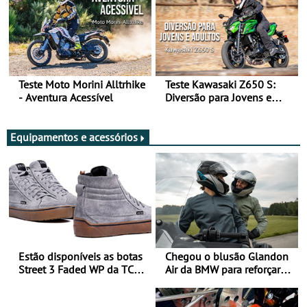
Teste Moto Morini Alltrhike
Teste Kawasaki Z650 S:
- Aventura Acessível
Diversão para Jovens e
Adultos
Equipamentos e acessórios
Estão disponíveis as botas
Chegou o blusão Glandon
Street 3 Faded WP da TCX
Air da BMW para reforçar
para utilização durante
oferta de equipamento de
todo o ano
verão