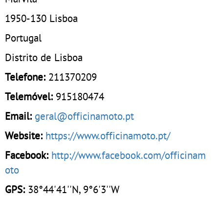
1950-130
Lisboa
Portugal
Distrito de Lisboa
Telefone:
211370209
Telemóvel:
915180474
Email:
geral@officinamoto.pt
Website:
https://www.officinamoto.pt/
Facebook:
http://www.facebook.com/officinam
oto
GPS:
38°44'41''N, 9°6'3''W