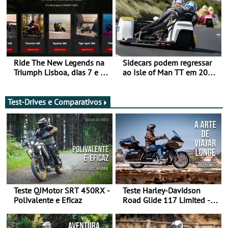
Ride The New Legends na
Sidecars podem regressar
Triumph Lisboa, dias 7 e 8
ao Isle of Man TT em 2027
de agosto
após revisão de segurança
Test-Drives e Comparativos
Teste QJMotor SRT 450RX -
Teste Harley-Davidson
Polivalente e Eficaz
Road Glide 117 Limited - A
Arte de Viajar Longe