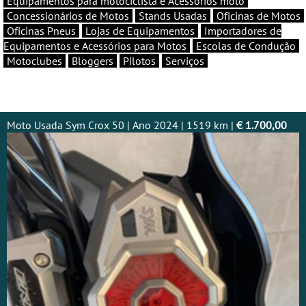
Equipamentos para motociclista e Acessórios moto
Concessionários de Motos
Stands Usadas
Oficinas de Motos
Oficinas Pneus
Lojas de Equipamentos
Importadores de
Equipamentos e Acessórios para Motos
Escolas de Condução
Motoclubes
Bloggers
Pilotos
Serviços
Moto Usada Sym Crox 50 | Ano 2024 | 1519 km |
€ 1.700,00