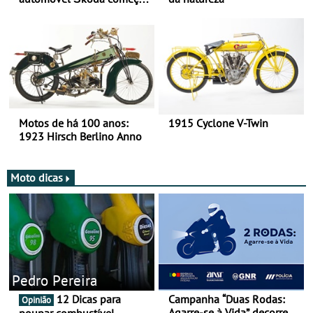
há mais de 120 anos nas
duas rodas!
Motos de há 100 anos:
1915 Cyclone V-Twin
1923 Hirsch Berlino Anno
Moto dicas
Pedro Pereira
12 Dicas para
Campanha “Duas Rodas:
Opinião
Agarre-se à Vida” decorre
poupar combustível