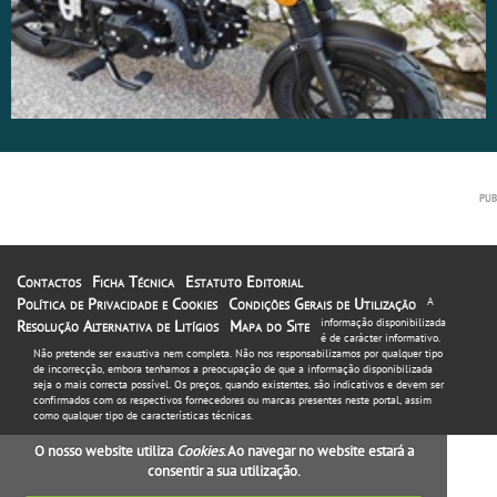
Contactos
Ficha Técnica
Estatuto Editorial
Política de Privacidade e Cookies
Condições Gerais de Utilização
A
informação disponibilizada
Resolução Alternativa de Litígios
Mapa do Site
é de carácter informativo.
Não pretende ser exaustiva nem completa. Não nos responsabilizamos por qualquer tipo
de incorrecção, embora tenhamos a preocupação de que a informação disponibilizada
seja o mais correcta possível. Os preços, quando existentes, são indicativos e devem ser
confirmados com os respectivos fornecedores ou marcas presentes neste portal, assim
como qualquer tipo de características técnicas.
O nosso website utiliza
Cookies
. Ao navegar no website estará a
consentir a sua utilização.