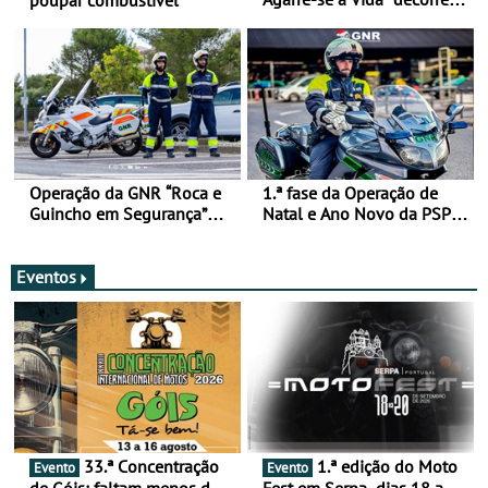
de 17 a 23 de março
Operação da GNR “Roca e
1.ª fase da Operação de
Guincho em Segurança”
Natal e Ano Novo da PSP e
com resultados que
GNR menos trágica
merecem reflexão
Eventos
33.ª Concentração
1.ª edição do Moto
Evento
Evento
de Góis: faltam menos de
Fest em Serpa, dias 18 a 20