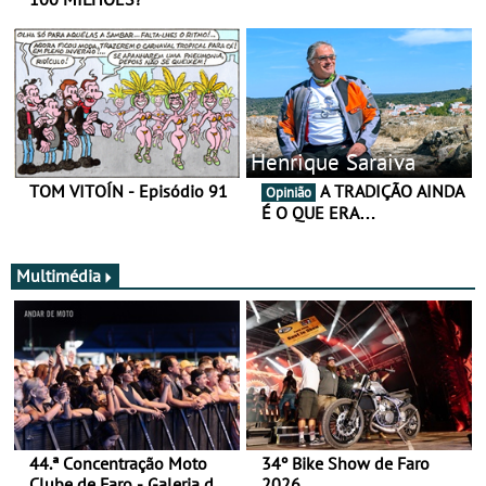
Henrique Saraiva
TOM VITOÍN - Episódio 91
A TRADIÇÃO AINDA
Opinião
É O QUE ERA…
Multimédia
44.ª Concentração Moto
34º Bike Show de Faro
Clube de Faro - Galeria de
2026