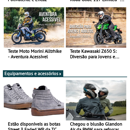
Arte de Viajar Longe
Teste Moto Morini Alltrhike
Teste Kawasaki Z650 S:
- Aventura Acessível
Diversão para Jovens e
Adultos
Equipamentos e acessórios
Estão disponíveis as botas
Chegou o blusão Glandon
Street 3 Faded WP da TCX
Air da BMW para reforçar