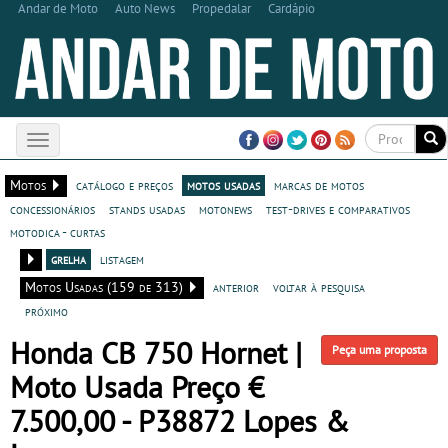
Andar de Moto
Auto News
Propedalar
Cardápio
Toggle
navigation
Motos
catálogo e preços
motos usadas
marcas de motos
concessionários
stands usadas
motonews
test-drives e comparativos
motodica - curtas
grelha
listagem
Motos Usadas (159 de 313)
anterior
voltar à pesquisa
próximo
Honda CB 750 Hornet |
Peça uma proposta
Moto Usada Preço €
7.500,00 - P38872 Lopes &