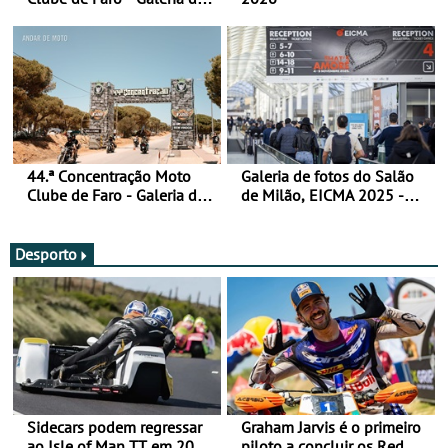
fotos (sábado)
44.ª Concentração Moto
Galeria de fotos do Salão
Clube de Faro - Galeria de
de Milão, EICMA 2025 -
fotos (sexta-feira)
actualizada
Desporto
Sidecars podem regressar
Graham Jarvis é o primeiro
ao Isle of Man TT em 2027
piloto a concluir os Red