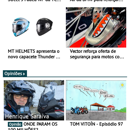
para utilização durante
oferta de equipamento de
todo o ano
verão
MT HELMETS apresenta o
Vector reforça oferta de
novo capacete Thunder 4 R
segurança para motos com
SV
nova gama de cadeados
JawX
Opiniões
Henrique Saraiva
ONDE PARAM OS
TOM VITOÍN - Episódio 97
Opinião
100 MILHÕES?