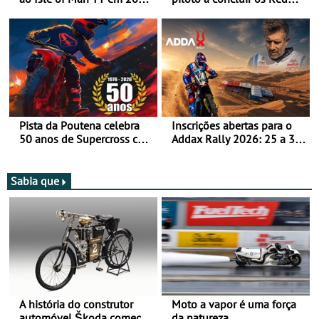
após revisão de segurança
Bull Romaniacs numa
moto elétrica
Pista da Poutena celebra
Inscrições abertas para o
50 anos de Supercross com
Addax Rally 2026: 25 a 30
jornada dupla, dias 1 e 2
de outubro - Proposta de
de agosto
participação com o Team
Bianchi Prata
Sabia que
A história do construtor
Moto a vapor é uma força
automóvel Škoda começou
da natureza