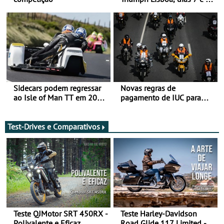
de agosto
Sidecars podem regressar
Novas regras de
ao Isle of Man TT em 2027
pagamento de IUC para
após revisão de segurança
2028 - Com ano de
transição em 2027
Test-Drives e Comparativos
Teste QJMotor SRT 450RX -
Teste Harley-Davidson
Polivalente e Eficaz
Road Glide 117 Limited - A