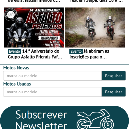
duas semanas! - De 13 a
de setembro - A cultura das
16 de agosto
duas rodas invade o Baixo
Alentejo
14.º Aniversário do
Já abriram as
Evento
Evento
Grupo Asfalto Friends Fafe,
inscrições para o
dia 26 de setembro de
MotorBeach Rally Raid
2026
2026
Motos Novas
Pesquisar
Motos Usadas
Pesquisar