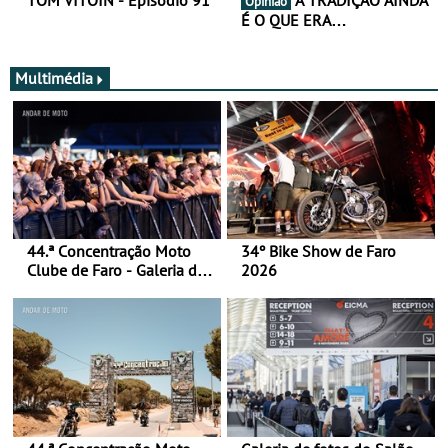
TOM VITOÍN - Episódio 91
A TRADIÇÃO AINDA
Opinião
É O QUE ERA…
Multimédia
44.ª Concentração Moto
34º Bike Show de Faro
Clube de Faro - Galeria de
2026
fotos (sábado)