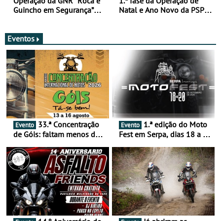
Operação da GNR “Roca e
1.ª fase da Operação de
Guincho em Segurança”
Natal e Ano Novo da PSP e
com resultados que
GNR menos trágica
merecem reflexão
Eventos
33.ª Concentração
1.ª edição do Moto
Evento
Evento
de Góis: faltam menos de
Fest em Serpa, dias 18 a 20
duas semanas! - De 13 a
de setembro - A cultura das
16 de agosto
duas rodas invade o Baixo
Alentejo