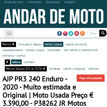
Andar de Moto
Auto News
Propedalar
Cardápio
Toggle
navigation
Motos
catálogo e preços
motos usadas
marcas de motos
concessionários
stands usadas
motonews
test-drives e comparativos
motodica - curtas
grelha
listagem
Motos Usadas (51 de 313)
anterior
voltar à pesquisa
próximo
AJP PR3 240 Enduro -
Peça uma proposta
2020 - Muito estimada e
Original | Moto Usada Preço €
3.390,00 - P38262 JR Motos