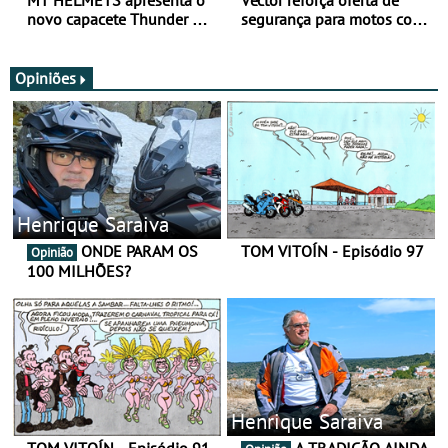
MT HELMETS apresenta o
Vector reforça oferta de
novo capacete Thunder 4 R
segurança para motos com
SV
nova gama de cadeados
JawX
Opiniões
Henrique Saraiva
ONDE PARAM OS
TOM VITOÍN - Episódio 97
Opinião
100 MILHÕES?
Henrique Saraiva