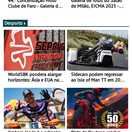
44.ª Concentração Moto
Galeria de fotos do Salão
Clube de Faro - Galeria de
de Milão, EICMA 2025 -
fotos (sexta-feira)
actualizada
Desporto
WorldSBK pondera alargar
Sidecars podem regressar
horizontes: Ásia e EUA na
ao Isle of Man TT em 2027
mira para 2027
após revisão de segurança