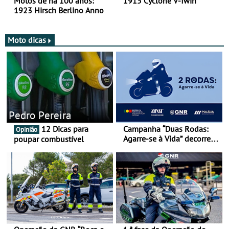
Motos de há 100 anos:
1915 Cyclone V-Twin
1923 Hirsch Berlino Anno
Moto dicas
Pedro Pereira
12 Dicas para
Campanha “Duas Rodas:
Opinião
Agarre-se à Vida” decorre
poupar combustível
de 17 a 23 de março