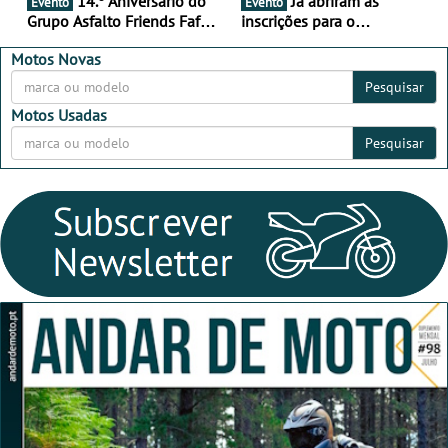
14.º Aniversário do
Já abriram as
Evento
Evento
Grupo Asfalto Friends Fafe,
inscrições para o
dia 26 de setembro de
MotorBeach Rally Raid
2026
2026
Motos Novas
Pesquisar
Motos Usadas
Pesquisar