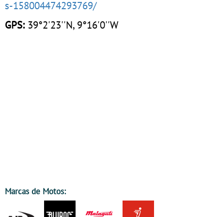
s-158004474293769/
GPS:
39°2'23''N, 9°16'0''W
Marcas de Motos: