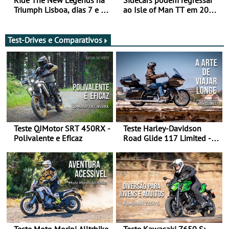
Ride The New Legends na
Sidecars podem regressar
Triumph Lisboa, dias 7 e 8
ao Isle of Man TT em 2027
de agosto
após revisão de segurança
Test-Drives e Comparativos
Teste QJMotor SRT 450RX -
Teste Harley-Davidson
Polivalente e Eficaz
Road Glide 117 Limited - A
Arte de Viajar Longe