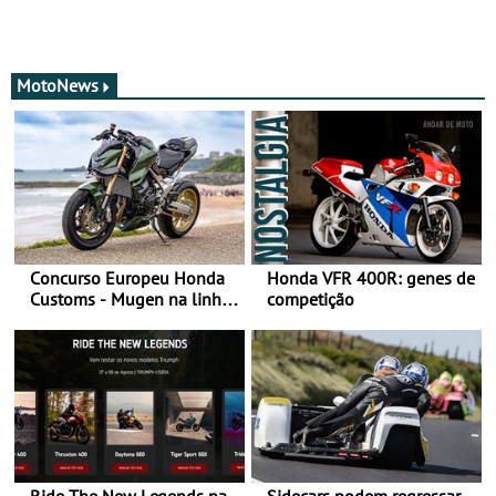
MotoNews
Concurso Europeu Honda
Honda VFR 400R: genes de
Customs - Mugen na linha
competição
da frente, vote nela para
ganhar