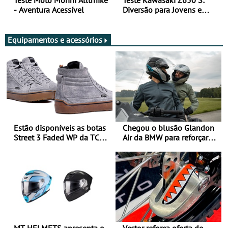
Teste Moto Morini Alltrhike
Teste Kawasaki Z650 S:
- Aventura Acessível
Diversão para Jovens e
Adultos
Equipamentos e acessórios
Estão disponíveis as botas
Chegou o blusão Glandon
Street 3 Faded WP da TCX
Air da BMW para reforçar
para utilização durante
oferta de equipamento de
todo o ano
verão