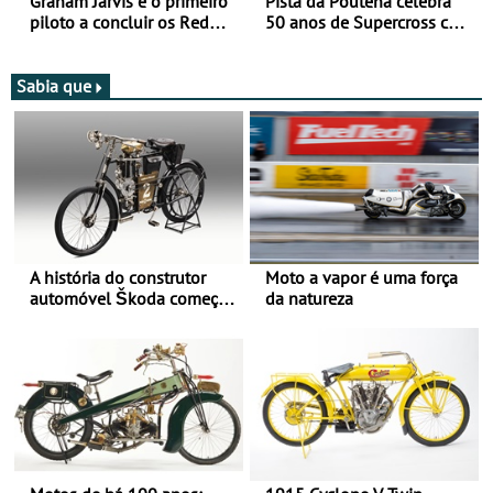
Graham Jarvis é o primeiro
Pista da Poutena celebra
piloto a concluir os Red
50 anos de Supercross com
Bull Romaniacs numa
jornada dupla, dias 1 e 2
moto elétrica
de agosto
Sabia que
A história do construtor
Moto a vapor é uma força
automóvel Škoda começou
da natureza
há mais de 120 anos nas
duas rodas!