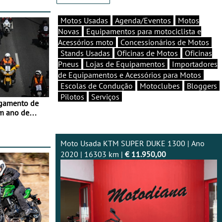
Motos Usadas
Agenda/Eventos
Motos
Novas
Equipamentos para motociclista e
Acessórios moto
Concessionários de Motos
Stands Usadas
Oficinas de Motos
Oficinas
Pneus
Lojas de Equipamentos
Importadores
de Equipamentos e Acessórios para Motos
Escolas de Condução
Motoclubes
Bloggers
Pilotos
Serviços
agamento de
m ano de
Moto Usada KTM SUPER DUKE 1300 | Ano
2020 | 16303 km |
€ 11.950,00