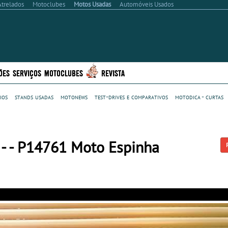
Atrelados
Motoclubes
Motos Usadas
Automóveis Usados
ÕES
SERVIÇOS
MOTOCLUBES
REVISTA
ios
stands usadas
motonews
test-drives e comparativos
motodica - curtas
- - P14761 Moto Espinha