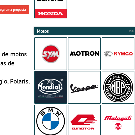
eça uma proposta
Motos
s de motos
cas de
io, Polaris,