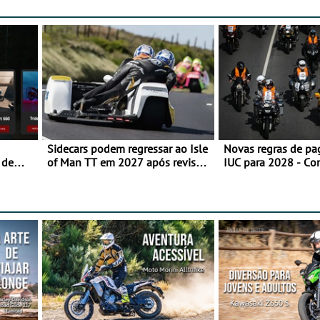
Sidecars podem regressar ao Isle
Novas regras de p
 de
of Man TT em 2027 após revisão
IUC para 2028 - Co
de segurança
transição em 2027