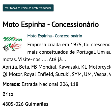
Ver todos os veículos deste vendedor
Moto Espinha - Concessionário
Moto Espinha
- Concessionário
Empresa criada em 1975, foi crescen
mais conceituados de Portugal. Um a
motas. Visite-nos .... Até já...
Aprilia, Beta, FB Mondial, Kawasaki, KL Motorcycl
QJ Motor, Royal Enfield, Suzuki, SYM, UM, Vespa, 
Morada:
Estrada Nacional 206, 118
Brito
4805-026
Guimarães