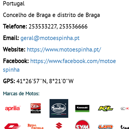
Portugal
Concelho de Braga e distrito de Braga
Telefone:
253533227
,
253536666
Email:
geral@motoespinha.pt
Website:
https://www.motoespinha.pt/
Facebook:
https://www.facebook.com/motoe
spinha
GPS:
41°26'57''N, 8°21'0''W
Marcas de Motos: