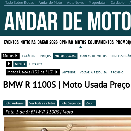
Tudo Sobre Rodas
Andar de Moto
AutoNews
Propedalar
Cardápio
EVENTOS
NOTÍCIAS
DAKAR 2026
OPINIÃO
MOTOS
EQUIPAMENTOS
PROMOÇ
Motos
catálogo e preços
motos usadas
marcas de motos
concessionár
grelha
listagem
Motos Usadas (132 de 313)
anterior
voltar à pesquisa
próximo
BMW R 1100S | Moto Usada Preço 
Foto Anterior
Ver todas as fotos
Foto Seguinte
Zoom
Foto 1 de 6: BMW R 1100S | Moto