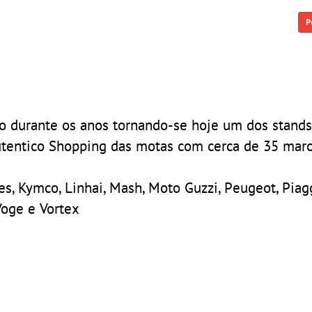
P
do durante os anos tornando-se hoje um dos stand
utentico Shopping das motas com cerca de 35 mar
es, Kymco, Linhai, Mash, Moto Guzzi, Peugeot, Piagg
Voge e Vortex