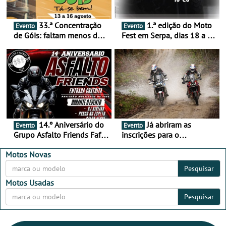
33.ª Concentração
1.ª edição do Moto
Evento
Evento
de Góis: faltam menos de
Fest em Serpa, dias 18 a 20
duas semanas! - De 13 a
de setembro - A cultura das
16 de agosto
duas rodas invade o Baixo
Alentejo
14.º Aniversário do
Já abriram as
Evento
Evento
Grupo Asfalto Friends Fafe,
inscrições para o
dia 26 de setembro de
MotorBeach Rally Raid
2026
2026
Motos Novas
Pesquisar
Motos Usadas
Pesquisar