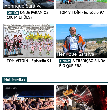
Henrique Saraiva
ONDE PARAM OS
TOM VITOÍN - Episódio 97
Opinião
100 MILHÕES?
Henrique Saraiva
TOM VITOÍN - Episódio 91
A TRADIÇÃO AINDA
Opinião
É O QUE ERA…
Multimédia