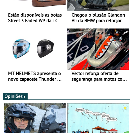
Estão disponíveis as botas
Chegou o blusão Glandon
Street 3 Faded WP da TCX
Air da BMW para reforçar
para utilização durante
oferta de equipamento de
todo o ano
verão
MT HELMETS apresenta o
Vector reforça oferta de
novo capacete Thunder 4 R
segurança para motos com
SV
nova gama de cadeados
JawX
Opiniões