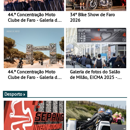
44.ª Concentração Moto
34º Bike Show de Faro
Clube de Faro - Galeria de
2026
fotos (sábado)
44.ª Concentração Moto
Galeria de fotos do Salão
Clube de Faro - Galeria de
de Milão, EICMA 2025 -
fotos (sexta-feira)
actualizada
Desporto