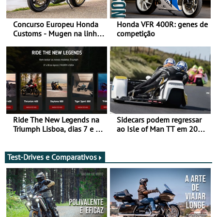
Concurso Europeu Honda
Honda VFR 400R: genes de
Customs - Mugen na linha
competição
da frente, vote nela para
ganhar
Ride The New Legends na
Sidecars podem regressar
Triumph Lisboa, dias 7 e 8
ao Isle of Man TT em 2027
de agosto
após revisão de segurança
Test-Drives e Comparativos