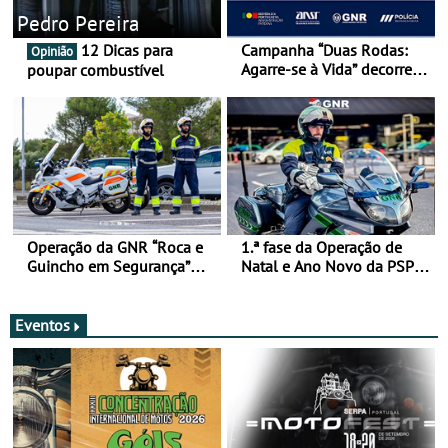
Pedro Pereira
12 Dicas para
Campanha “Duas Rodas:
Opinião
Agarre-se à Vida” decorre
poupar combustível
de 17 a 23 de março
Operação da GNR “Roca e
1.ª fase da Operação de
Guincho em Segurança”
Natal e Ano Novo da PSP e
com resultados que
GNR menos trágica
merecem reflexão
Eventos