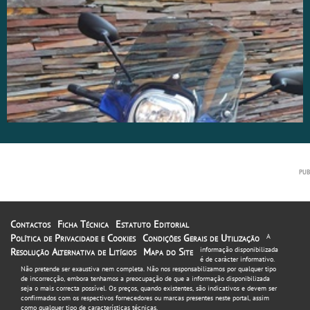
Contactos
Ficha Técnica
Estatuto Editorial
Política de Privacidade e Cookies
Condições Gerais de Utilização
A
informação disponibilizada
Resolução Alternativa de Litígios
Mapa do Site
é de carácter informativo.
Não pretende ser exaustiva nem completa. Não nos responsabilizamos por qualquer tipo
de incorrecção, embora tenhamos a preocupação de que a informação disponibilizada
seja o mais correcta possível. Os preços, quando existentes, são indicativos e devem ser
confirmados com os respectivos fornecedores ou marcas presentes neste portal, assim
como qualquer tipo de características técnicas.