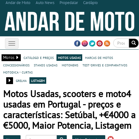
Andar de Moto
Auto News
Propedalar
Cardápio
Toggle
navigation
Motos
catálogo e preços
motos usadas
marcas de motos
concessionários
stands usadas
motonews
test-drives e comparativos
motodica - curtas
grelha
listagem
Motos Usadas, scooters e moto4
usadas em Portugal - preços e
características: Setúbal, +€4000 a
€5000, Maior Potencia, Listagem