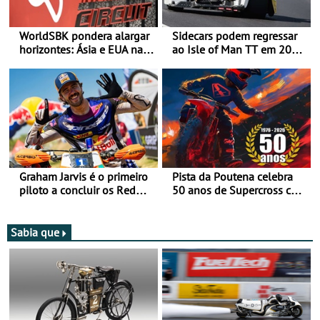
WorldSBK pondera alargar
Sidecars podem regressar
horizontes: Ásia e EUA na
ao Isle of Man TT em 2027
mira para 2027
após revisão de segurança
Graham Jarvis é o primeiro
Pista da Poutena celebra
piloto a concluir os Red
50 anos de Supercross com
Bull Romaniacs numa
jornada dupla, dias 1 e 2
moto elétrica
de agosto
Sabia que