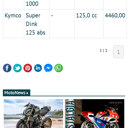
1000
Kymco
Super
-
125,0 cc
4460,00
Dink
125 abs
1 | 1
1
MotoNews