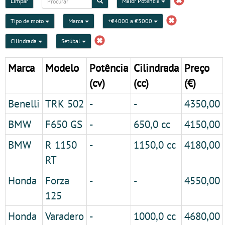
Limpar
Maior Potencia
Tipo de moto
Marca
+€4000 a €5000
Cilindrada
Setúbal
Marca
Modelo
Potência
Cilindrada
Preço
(cv)
(cc)
(€)
Benelli
TRK 502
-
-
4350,00
BMW
F650 GS
-
650,0 cc
4150,00
BMW
R 1150
-
1150,0 cc
4180,00
RT
Honda
Forza
-
-
4550,00
125
Honda
Varadero
-
1000,0 cc
4680,00