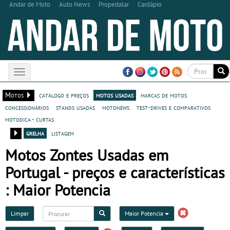
Andar de Moto
Auto News
Propedalar
Cardápio
Toggle
navigation
Motos
catálogo e preços
motos usadas
marcas de motos
concessionários
stands usadas
motonews
test-drives e comparativos
motodica - curtas
grelha
listagem
Motos Zontes Usadas em
Portugal - preços e características
: Maior Potencia
Limpar
Maior Potencia