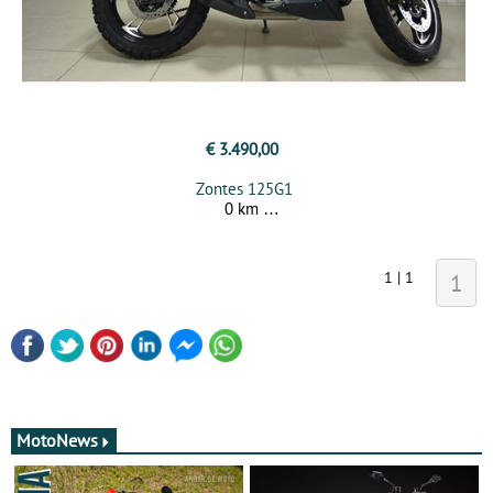
€ 3.490,00
Zontes 125G1
0 km
1 | 1
1
MotoNews