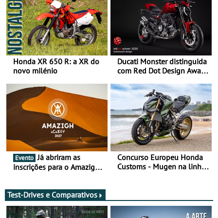
Honda XR 650 R: a XR do
Ducati Monster distinguida
novo milénio
com Red Dot Design Award
2026
Já abriram as
Concurso Europeu Honda
Evento
Customs - Mugen na linha
inscrições para o Amazigh
da frente, vote nela para
Raid 2027, que decorre em
ganhar
Marrocos, de 23 abril a 1
maio - The ultimate
Test-Drives e Comparativos
experience in Morocco