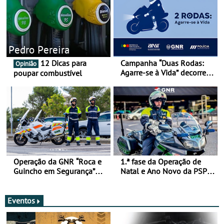
Pedro Pereira
12 Dicas para
Campanha “Duas Rodas:
Opinião
Agarre-se à Vida” decorre
poupar combustível
de 17 a 23 de março
Operação da GNR “Roca e
1.ª fase da Operação de
Guincho em Segurança”
Natal e Ano Novo da PSP e
com resultados que
GNR menos trágica
merecem reflexão
Eventos