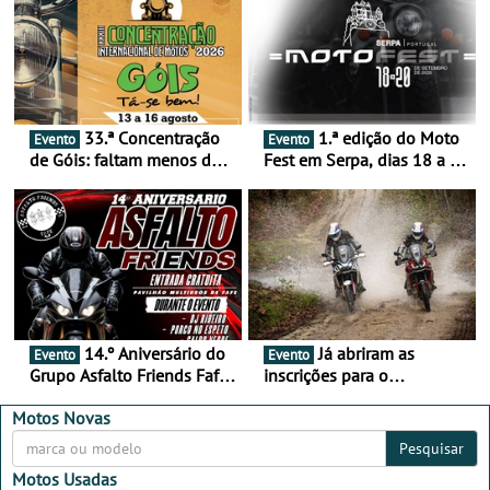
33.ª Concentração
1.ª edição do Moto
Evento
Evento
de Góis: faltam menos de
Fest em Serpa, dias 18 a 20
duas semanas! - De 13 a
de setembro - A cultura das
16 de agosto
duas rodas invade o Baixo
Alentejo
14.º Aniversário do
Já abriram as
Evento
Evento
Grupo Asfalto Friends Fafe,
inscrições para o
dia 26 de setembro de
MotorBeach Rally Raid
2026
2026
Motos Novas
Pesquisar
Motos Usadas