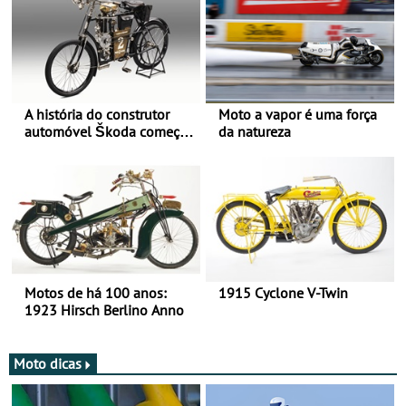
A história do construtor
Moto a vapor é uma força
automóvel Škoda começou
da natureza
há mais de 120 anos nas
duas rodas!
Motos de há 100 anos:
1915 Cyclone V-Twin
1923 Hirsch Berlino Anno
Moto dicas