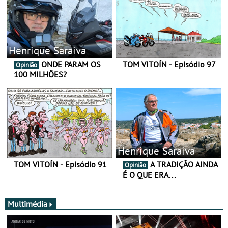
Henrique Saraiva
ONDE PARAM OS
TOM VITOÍN - Episódio 97
Opinião
100 MILHÕES?
Henrique Saraiva
TOM VITOÍN - Episódio 91
A TRADIÇÃO AINDA
Opinião
É O QUE ERA…
Multimédia