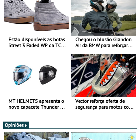
Estão disponíveis as botas
Chegou o blusão Glandon
Street 3 Faded WP da TCX
Air da BMW para reforçar
para utilização durante
oferta de equipamento de
todo o ano
verão
MT HELMETS apresenta o
Vector reforça oferta de
novo capacete Thunder 4 R
segurança para motos com
SV
nova gama de cadeados
JawX
Opiniões