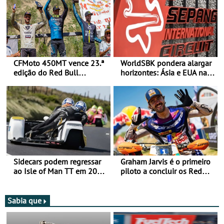
CFMoto 450MT vence 23.ª
WorldSBK pondera alargar
edição do Red Bull
horizontes: Ásia e EUA na
Romaniacs nas 3
mira para 2027
Categorias Adventure -
Vitória na Ultimate, Core e
Lite
Sidecars podem regressar
Graham Jarvis é o primeiro
ao Isle of Man TT em 2027
piloto a concluir os Red
após revisão de segurança
Bull Romaniacs numa
moto elétrica
Sabia que