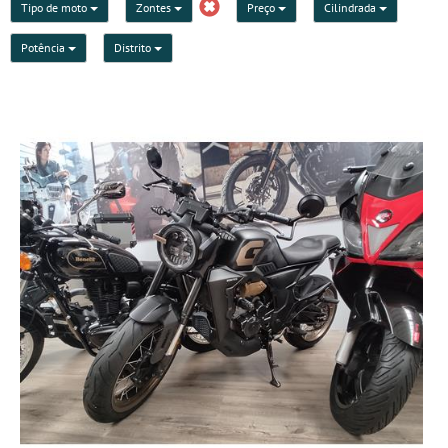
Tipo de moto
Zontes
Preço
Cilindrada
Potência
Distrito