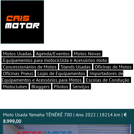
Motos Usadas
Agenda/Eventos
Motos Novas
Equipamentos para motociclista e Acessórios moto
Concessionários de Motos
Stands Usadas
Oficinas de Motos
Oficinas Pneus
Lojas de Equipamentos
Importadores de
Equipamentos e Acessórios para Motos
Escolas de Condução
Motoclubes
Bloggers
Pilotos
Serviços
Moto Usada Yamaha TÉNÉRÉ 700 | Ano 2022 | 18214 km |
€
8.999,00