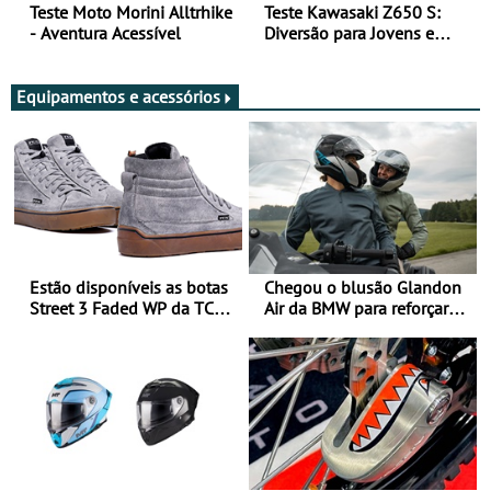
Teste Moto Morini Alltrhike
Teste Kawasaki Z650 S:
- Aventura Acessível
Diversão para Jovens e
Adultos
Equipamentos e acessórios
Estão disponíveis as botas
Chegou o blusão Glandon
Street 3 Faded WP da TCX
Air da BMW para reforçar
para utilização durante
oferta de equipamento de
todo o ano
verão