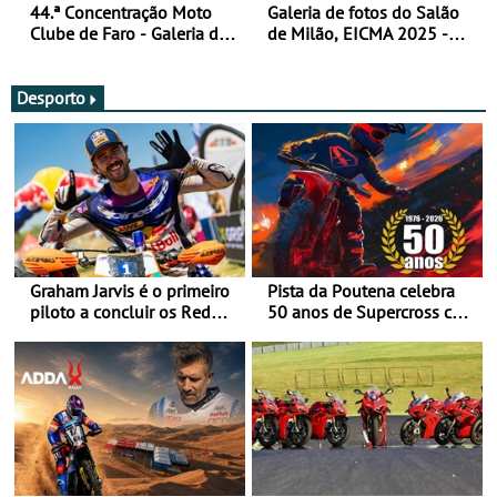
44.ª Concentração Moto
Galeria de fotos do Salão
Clube de Faro - Galeria de
de Milão, EICMA 2025 -
fotos (sexta-feira)
actualizada
Desporto
Graham Jarvis é o primeiro
Pista da Poutena celebra
piloto a concluir os Red
50 anos de Supercross com
Bull Romaniacs numa
jornada dupla, dias 1 e 2
moto elétrica
de agosto