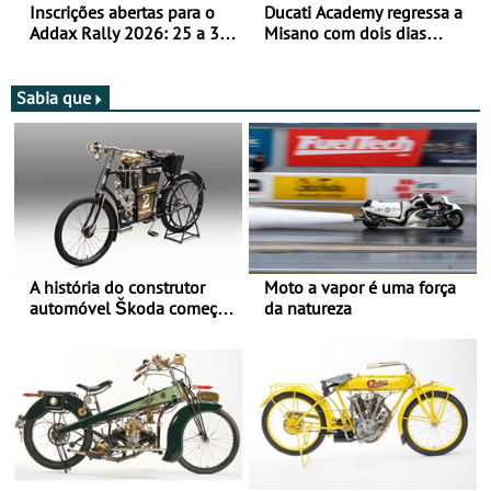
Inscrições abertas para o
Ducati Academy regressa a
Addax Rally 2026: 25 a 30
Misano com dois dias
de outubro - Proposta de
dedicados à condução em
participação com o Team
circuito - Dias 22 e 23 de
Bianchi Prata
setembro, no Misano World
Sabia que
Circuit
A história do construtor
Moto a vapor é uma força
automóvel Škoda começou
da natureza
há mais de 120 anos nas
duas rodas!