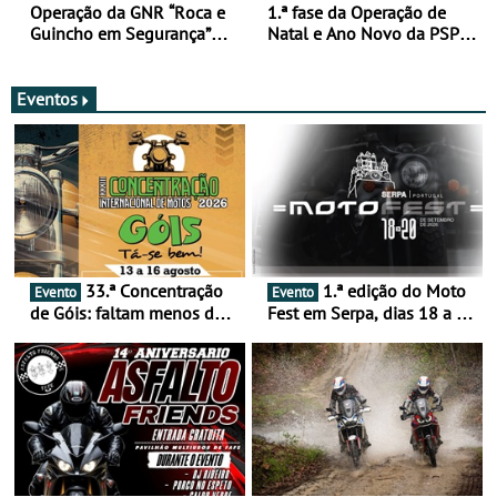
Operação da GNR “Roca e
1.ª fase da Operação de
Guincho em Segurança”
Natal e Ano Novo da PSP e
com resultados que
GNR menos trágica
merecem reflexão
Eventos
33.ª Concentração
1.ª edição do Moto
Evento
Evento
de Góis: faltam menos de
Fest em Serpa, dias 18 a 20
duas semanas! - De 13 a
de setembro - A cultura das
16 de agosto
duas rodas invade o Baixo
Alentejo