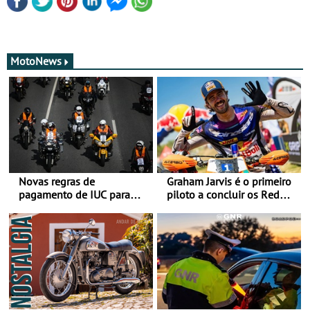
MotoNews
Novas regras de
Graham Jarvis é o primeiro
pagamento de IUC para
piloto a concluir os Red
2028 - Com ano de
Bull Romaniacs numa
transição em 2027
moto elétrica