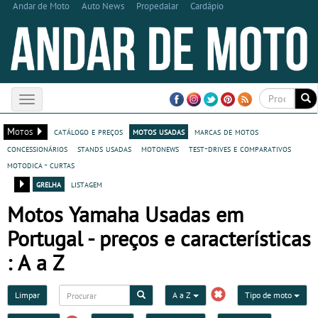
Andar de Moto
Auto News
Propedalar
Cardápio
Toggle
navigation
Motos
catálogo e preços
motos usadas
marcas de motos
concessionários
stands usadas
motonews
test-drives e comparativos
motodica - curtas
grelha
listagem
Motos Yamaha Usadas em
Portugal - preços e características
: A a Z
Limpar
A a Z
Tipo de moto