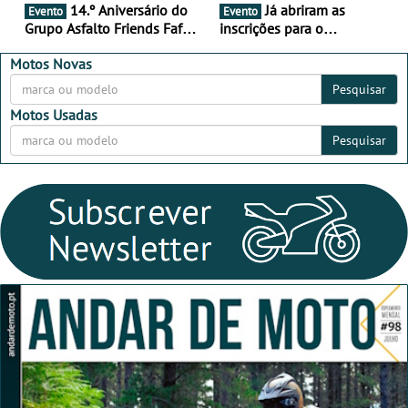
14.º Aniversário do
Já abriram as
Evento
Evento
Grupo Asfalto Friends Fafe,
inscrições para o
dia 26 de setembro de
MotorBeach Rally Raid
2026
2026
Motos Novas
Pesquisar
Motos Usadas
Pesquisar