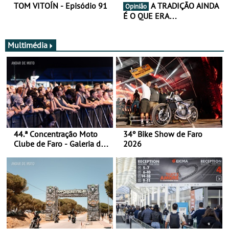
TOM VITOÍN - Episódio 91
A TRADIÇÃO AINDA
Opinião
É O QUE ERA…
Multimédia
44.ª Concentração Moto
34º Bike Show de Faro
Clube de Faro - Galeria de
2026
fotos (sábado)