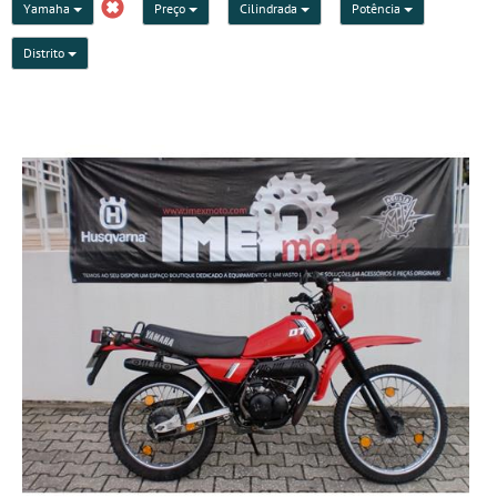
Yamaha
Preço
Cilindrada
Potência
Distrito