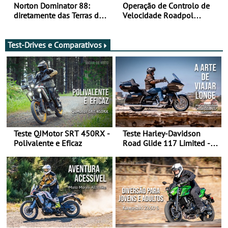
Norton Dominator 88:
Operação de Controlo de
diretamente das Terras de
Velocidade Roadpol
Sua Majestade
decorre até 9 de agosto
Test-Drives e Comparativos
Teste QJMotor SRT 450RX -
Teste Harley-Davidson
Polivalente e Eficaz
Road Glide 117 Limited - A
Arte de Viajar Longe