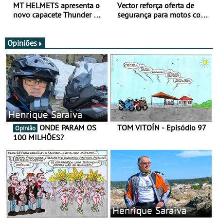
MT HELMETS apresenta o
Vector reforça oferta de
novo capacete Thunder 4 R
segurança para motos com
SV
nova gama de cadeados
JawX
Opiniões
Henrique Saraiva
ONDE PARAM OS
TOM VITOÍN - Episódio 97
Opinião
100 MILHÕES?
Henrique Saraiva