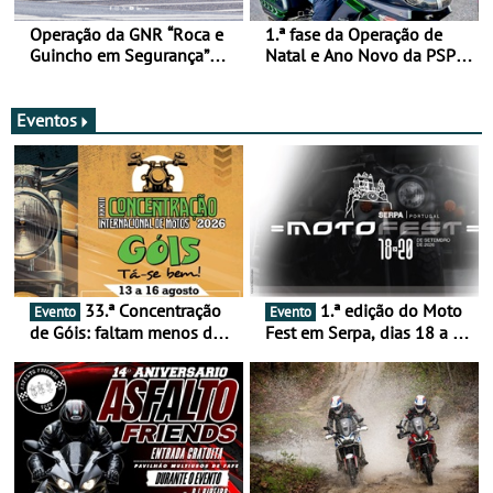
Operação da GNR “Roca e
1.ª fase da Operação de
Guincho em Segurança”
Natal e Ano Novo da PSP e
com resultados que
GNR menos trágica
merecem reflexão
Eventos
33.ª Concentração
1.ª edição do Moto
Evento
Evento
de Góis: faltam menos de
Fest em Serpa, dias 18 a 20
duas semanas! - De 13 a
de setembro - A cultura das
16 de agosto
duas rodas invade o Baixo
Alentejo