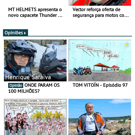
MT HELMETS apresenta o
Vector reforça oferta de
novo capacete Thunder 4 R
segurança para motos com
SV
nova gama de cadeados
JawX
Opiniões
Henrique Saraiva
ONDE PARAM OS
TOM VITOÍN - Episódio 97
Opinião
100 MILHÕES?