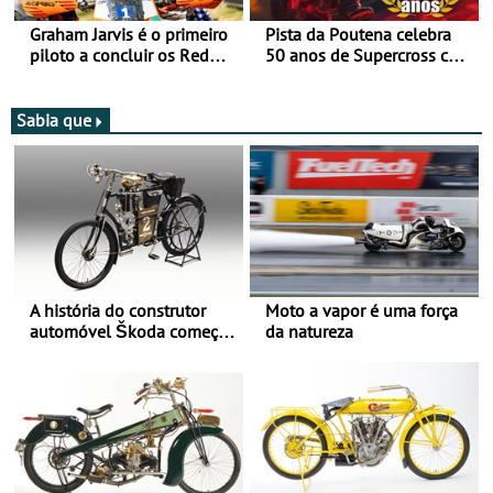
Graham Jarvis é o primeiro
Pista da Poutena celebra
piloto a concluir os Red
50 anos de Supercross com
Bull Romaniacs numa
jornada dupla, dias 1 e 2
moto elétrica
de agosto
Sabia que
A história do construtor
Moto a vapor é uma força
automóvel Škoda começou
da natureza
há mais de 120 anos nas
duas rodas!