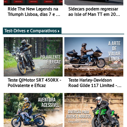
Ride The New Legends na
Sidecars podem regressar
Triumph Lisboa, dias 7 e 8
ao Isle of Man TT em 2027
de agosto
após revisão de segurança
Test-Drives e Comparativos
Teste QJMotor SRT 450RX -
Teste Harley-Davidson
Polivalente e Eficaz
Road Glide 117 Limited - A
Arte de Viajar Longe