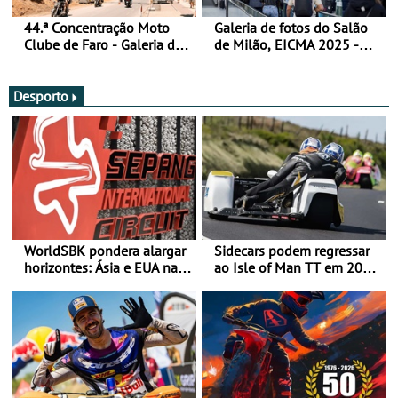
44.ª Concentração Moto
Galeria de fotos do Salão
Clube de Faro - Galeria de
de Milão, EICMA 2025 -
fotos (sexta-feira)
actualizada
Desporto
WorldSBK pondera alargar
Sidecars podem regressar
horizontes: Ásia e EUA na
ao Isle of Man TT em 2027
mira para 2027
após revisão de segurança