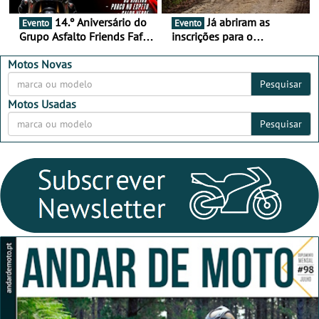
14.º Aniversário do
Já abriram as
Evento
Evento
Grupo Asfalto Friends Fafe,
inscrições para o
dia 26 de setembro de
MotorBeach Rally Raid
2026
2026
Motos Novas
Pesquisar
Motos Usadas
Pesquisar