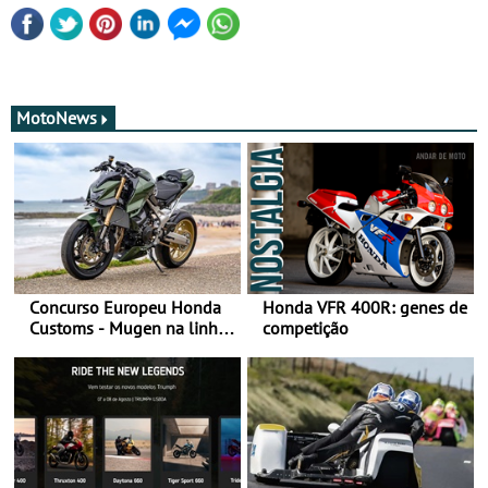
MotoNews
Concurso Europeu Honda
Honda VFR 400R: genes de
Customs - Mugen na linha
competição
da frente, vote nela para
ganhar