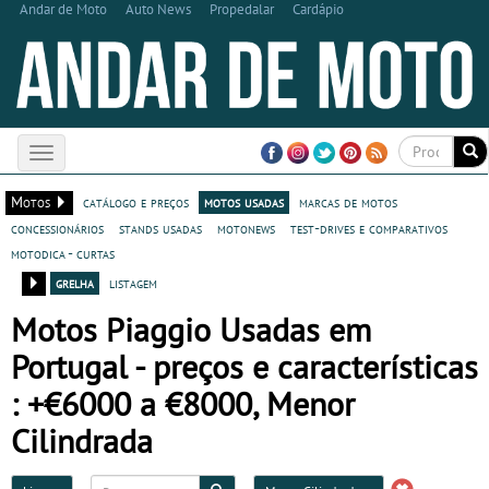
Andar de Moto
Auto News
Propedalar
Cardápio
Toggle
navigation
Motos
catálogo e preços
motos usadas
marcas de motos
concessionários
stands usadas
motonews
test-drives e comparativos
motodica - curtas
grelha
listagem
Motos Piaggio Usadas em
Portugal - preços e características
: +€6000 a €8000, Menor
Cilindrada