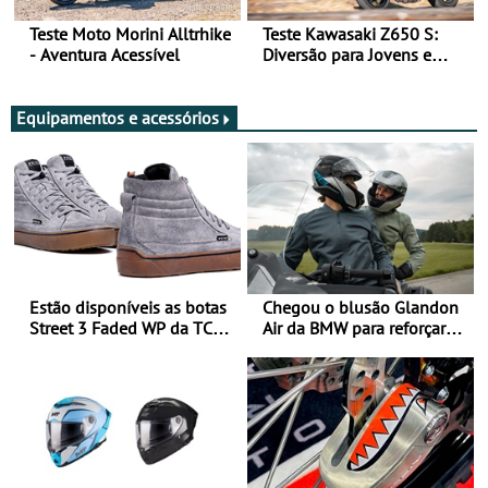
Teste Moto Morini Alltrhike
Teste Kawasaki Z650 S:
- Aventura Acessível
Diversão para Jovens e
Adultos
Equipamentos e acessórios
Estão disponíveis as botas
Chegou o blusão Glandon
Street 3 Faded WP da TCX
Air da BMW para reforçar
para utilização durante
oferta de equipamento de
todo o ano
verão