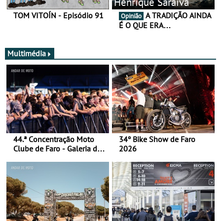
Henrique Saraiva
TOM VITOÍN - Episódio 91
A TRADIÇÃO AINDA
Opinião
É O QUE ERA…
Multimédia
44.ª Concentração Moto
34º Bike Show de Faro
Clube de Faro - Galeria de
2026
fotos (sábado)