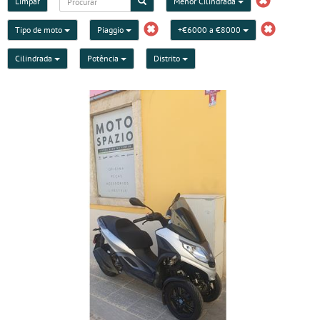
Limpar
Menor Cilindrada
Tipo de moto
Piaggio
+€6000 a €8000
Cilindrada
Potência
Distrito