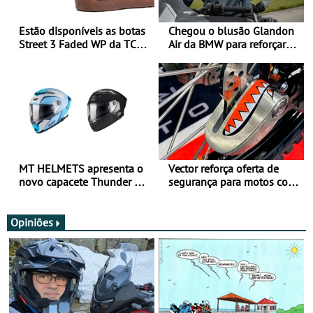
Estão disponíveis as botas
Chegou o blusão Glandon
Street 3 Faded WP da TCX
Air da BMW para reforçar
para utilização durante
oferta de equipamento de
todo o ano
verão
MT HELMETS apresenta o
Vector reforça oferta de
novo capacete Thunder 4 R
segurança para motos com
SV
nova gama de cadeados
JawX
Opiniões