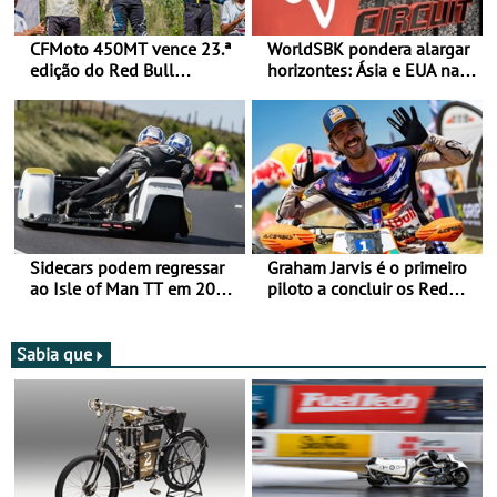
CFMoto 450MT vence 23.ª
WorldSBK pondera alargar
edição do Red Bull
horizontes: Ásia e EUA na
Romaniacs nas 3
mira para 2027
Categorias Adventure -
Vitória na Ultimate, Core e
Lite
Sidecars podem regressar
Graham Jarvis é o primeiro
ao Isle of Man TT em 2027
piloto a concluir os Red
após revisão de segurança
Bull Romaniacs numa
moto elétrica
Sabia que