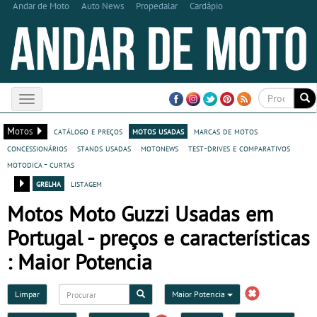
Andar de Moto
Auto News
Propedalar
Cardápio
Toggle
navigation
Motos
catálogo e preços
motos usadas
marcas de motos
concessionários
stands usadas
motonews
test-drives e comparativos
motodica - curtas
grelha
listagem
Motos Moto Guzzi Usadas em
Portugal - preços e características
: Maior Potencia
Limpar
Maior Potencia