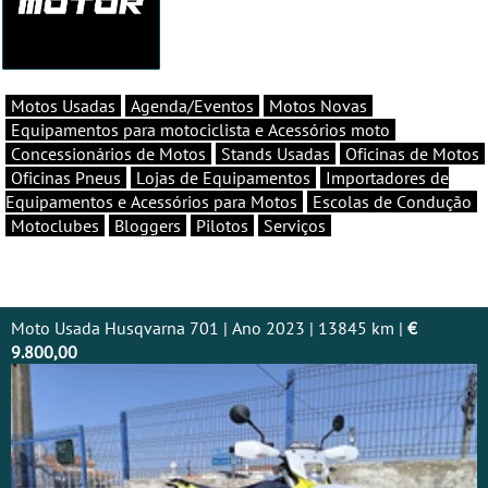
Motos Usadas
Agenda/Eventos
Motos Novas
Equipamentos para motociclista e Acessórios moto
Concessionários de Motos
Stands Usadas
Oficinas de Motos
Oficinas Pneus
Lojas de Equipamentos
Importadores de
Equipamentos e Acessórios para Motos
Escolas de Condução
Motoclubes
Bloggers
Pilotos
Serviços
Moto Usada Husqvarna 701 | Ano 2023 | 13845 km |
€
9.800,00