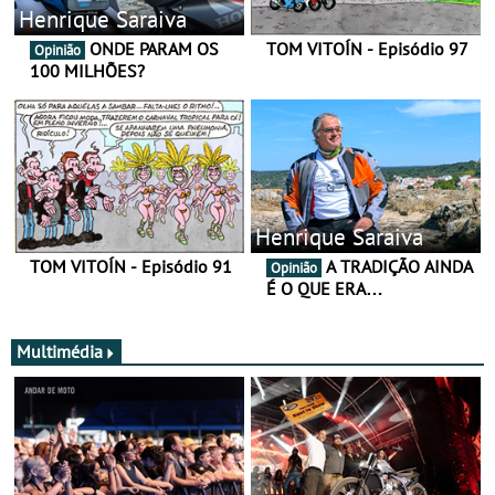
Henrique Saraiva
ONDE PARAM OS
TOM VITOÍN - Episódio 97
Opinião
100 MILHÕES?
Henrique Saraiva
TOM VITOÍN - Episódio 91
A TRADIÇÃO AINDA
Opinião
É O QUE ERA…
Multimédia