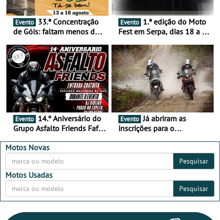
33.ª Concentração
1.ª edição do Moto
Evento
Evento
de Góis: faltam menos de
Fest em Serpa, dias 18 a 20
duas semanas! - De 13 a
de setembro - A cultura das
16 de agosto
duas rodas invade o Baixo
Alentejo
14.º Aniversário do
Já abriram as
Evento
Evento
Grupo Asfalto Friends Fafe,
inscrições para o
dia 26 de setembro de
MotorBeach Rally Raid
2026
2026
Motos Novas
Pesquisar
Motos Usadas
Pesquisar