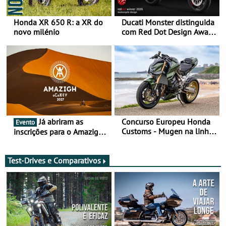
Honda XR 650 R: a XR do
Ducati Monster distinguida
novo milénio
com Red Dot Design Award
2026
Já abriram as
Concurso Europeu Honda
Evento
Customs - Mugen na linha
inscrições para o Amazigh
da frente, vote nela para
Raid 2027, que decorre em
ganhar
Marrocos, de 23 abril a 1
maio - The ultimate
Test-Drives e Comparativos
experience in Morocco