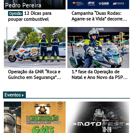
Pedro Pereira
12 Dicas para
Campanha “Duas Rodas:
Opinião
Agarre-se à Vida” decorre
poupar combustível
de 17 a 23 de março
Operação da GNR “Roca e
1.ª fase da Operação de
Guincho em Segurança”
Natal e Ano Novo da PSP e
com resultados que
GNR menos trágica
merecem reflexão
Eventos