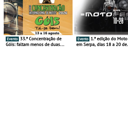
33.ª Concentração de
1.ª edição do Moto Fest
Evento
Evento
Góis: faltam menos de duas
em Serpa, dias 18 a 20 de
semanas! - De 13 a 16 de agosto
setembro - A cultura das 
rodas invade o Baixo Alen