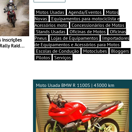
Motos Usadas
Agenda/Eventos
Motos
Novas
Equipamentos para motociclista e
Acessórios moto
Concessionários de Motos
Stands Usadas
Oficinas de Motos
Oficinas
Pneus
Lojas de Equipamentos
Importadores
de Equipamentos e Acessórios para Motos
Rally Raid
Escolas de Condução
Motoclubes
Bloggers
Pilotos
Serviços
Moto Usada BMW R 1100S | 43000 km