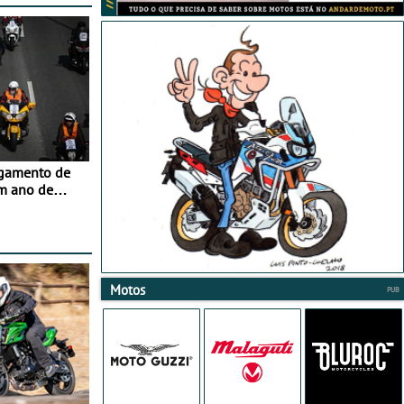
agamento de
m ano de
Motos