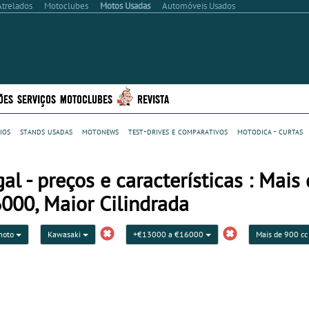
Atrelados
Motoclubes
Motos Usadas
Automóveis Usados
ÕES
SERVIÇOS
MOTOCLUBES
REVISTA
ios
stands usadas
motonews
test-drives e comparativos
motodica - curtas
 - preços e características : Mais
6000, Maior Cilindrada
moto
Kawasaki
+€13000 a €16000
Mais de 900 c