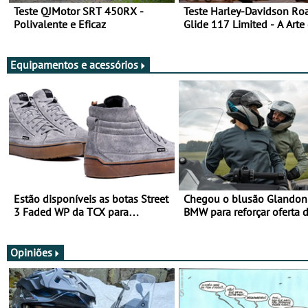
Teste QJMotor SRT 450RX -
Teste Harley-Davidson Ro
Polivalente e Eficaz
Glide 117 Limited - A Arte
Viajar Longe
Equipamentos e acessórios
Estão disponíveis as botas Street
Chegou o blusão Glandon 
3 Faded WP da TCX para
BMW para reforçar oferta 
utilização durante todo o ano
equipamento de verão
Opiniões