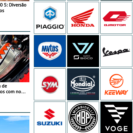
0 S: Diversão
os
a de
tos com nova
 JawX