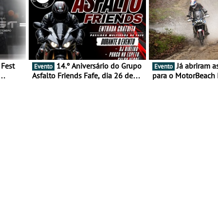
14.º Aniversário do Grupo
Já abriram as inscrições
Evento
Evento
Asfalto Friends Fafe, dia 26 de
para o MotorBeach 
duas
setembro de 2026
2026
tejo