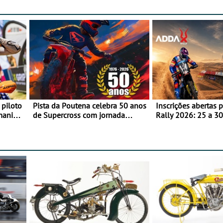
 piloto
Pista da Poutena celebra 50 anos
Inscrições abertas 
maniacs
de Supercross com jornada
Rally 2026: 25 a 30
dupla, dias 1 e 2 de agosto
Proposta de partic
Team Bianchi Prata