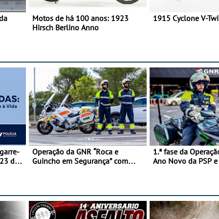
 da
Motos de há 100 anos: 1923
1915 Cyclone V-Tw
Hirsch Berlino Anno
garre-
Operação da GNR “Roca e
1.ª fase da Operaçã
 23 de
Guincho em Segurança” com
Ano Novo da PSP 
resultados que merecem reflexão
trágica