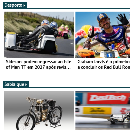
Desporto
Sidecars podem regressar ao Isle
Graham Jarvis é o primeiro
of Man TT em 2027 após revisão
a concluir os Red Bull Ro
de segurança
numa moto elétrica
Sabia que