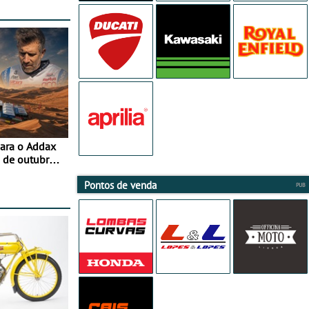
para o Addax
 de outubro -
ipação com o
Pontos de venda