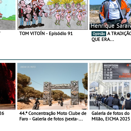
Henrique Sarai
7
TOM VITOÍN - Episódio 91
A TRADIÇÃO AINDA É O
Opinião
QUE ERA…
26
44.ª Concentração Moto Clube de
Galeria de fotos do
Faro - Galeria de fotos (sexta-
Milão, EICMA 2025 
feira)