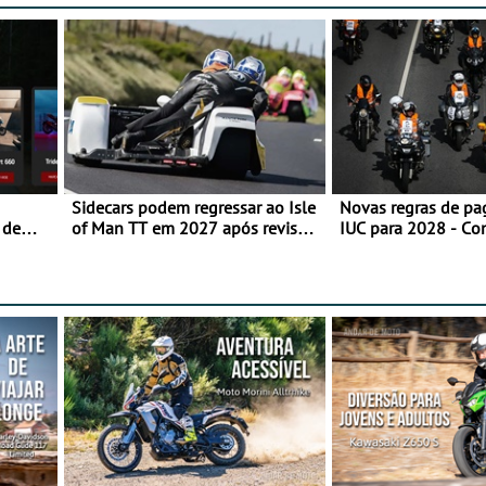
Sidecars podem regressar ao Isle
Novas regras de p
 de
of Man TT em 2027 após revisão
IUC para 2028 - Co
de segurança
transição em 2027