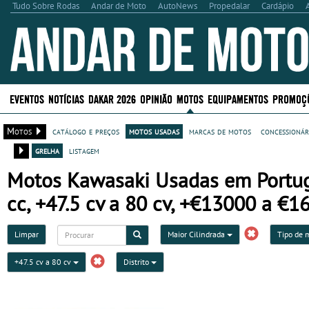
Tudo Sobre Rodas
Andar de Moto
AutoNews
Propedalar
Cardápio
EVENTOS
NOTÍCIAS
DAKAR 2026
OPINIÃO
MOTOS
EQUIPAMENTOS
PROMOÇ
Motos
catálogo e preços
motos usadas
marcas de motos
concessionár
grelha
listagem
Motos Kawasaki Usadas em Portugal
cc, +47.5 cv a 80 cv, +€13000 a €1
Limpar
Maior Cilindrada
Tipo de 
+47.5 cv a 80 cv
Distrito