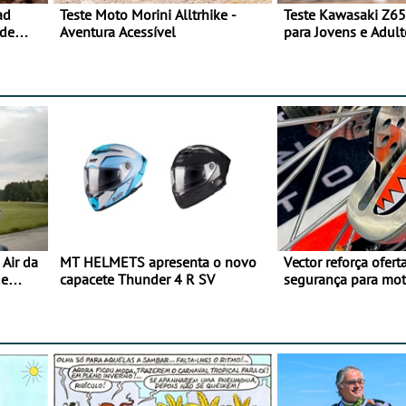
ad
Teste Moto Morini Alltrhike -
Teste Kawasaki Z65
 de
Aventura Acessível
para Jovens e Adult
Air da
MT HELMETS apresenta o novo
Vector reforça ofert
de
capacete Thunder 4 R SV
segurança para mo
gama de cadeados