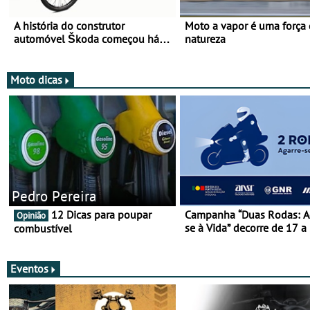
A história do construtor
Moto a vapor é uma força
automóvel Škoda começou há
natureza
mais de 120 anos nas duas
rodas!
Moto dicas
Pedro Pereira
12 Dicas para poupar
Campanha “Duas Rodas: A
Opinião
se à Vida” decorre de 17 a
combustível
março
Eventos