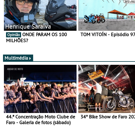
Henrique Saraiva
ONDE PARAM OS 100
TOM VITOÍN - Episódio 9
Opinião
MILHÕES?
Multimédia
44.ª Concentração Moto Clube de
34º Bike Show de Faro 20
Faro - Galeria de fotos (sábado)