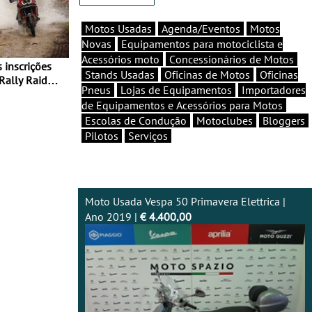
Motos Usadas
Agenda/Eventos
Motos
Novas
Equipamentos para motociclista e
Acessórios moto
Concessionários de Motos
Stands Usadas
Oficinas de Motos
Oficinas
Rally Raid
Pneus
Lojas de Equipamentos
Importadores
de Equipamentos e Acessórios para Motos
Escolas de Condução
Motoclubes
Bloggers
Pilotos
Serviços
Moto Usada Vespa 50 Primavera Elettrica |
Ano 2019 |
€ 4.400,00