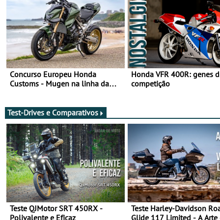
Concurso Europeu Honda
Honda VFR 400R: genes d
Customs - Mugen na linha da
competição
frente, vote nela para ganhar
Test-Drives e Comparativos
Teste QJMotor SRT 450RX -
Teste Harley-Davidson Ro
Polivalente e Eficaz
Glide 117 Limited - A Arte