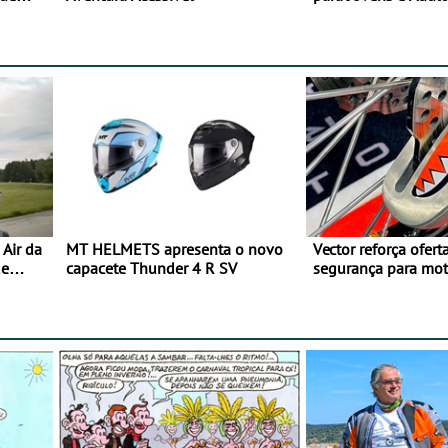
Air da
MT HELMETS apresenta o novo
Vector reforça ofert
de
capacete Thunder 4 R SV
segurança para mo
gama de cadeados