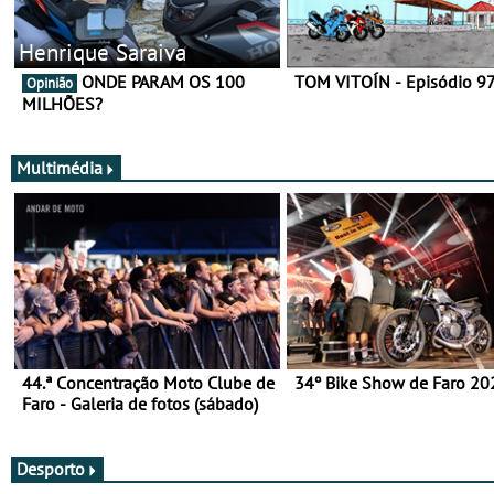
Henrique Saraiva
ONDE PARAM OS 100
TOM VITOÍN - Episódio 9
Opinião
MILHÕES?
Multimédia
44.ª Concentração Moto Clube de
34º Bike Show de Faro 20
Faro - Galeria de fotos (sábado)
Desporto