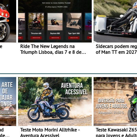
e
Ride The New Legends na
Sidecars podem regr
Triumph Lisboa, dias 7 e 8 de
of Man TT em 2027 
agosto
de segurança
ad
Teste Moto Morini Alltrhike -
Teste Kawasaki Z65
 de
Aventura Acessível
para Jovens e Adult