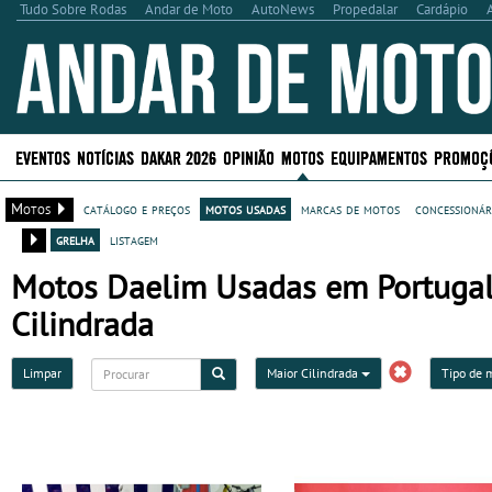
Tudo Sobre Rodas
Andar de Moto
AutoNews
Propedalar
Cardápio
EVENTOS
NOTÍCIAS
DAKAR 2026
OPINIÃO
MOTOS
EQUIPAMENTOS
PROMOÇ
Motos
catálogo e preços
motos usadas
marcas de motos
concessionár
grelha
listagem
Motos Daelim Usadas em Portugal -
Cilindrada
Limpar
Maior Cilindrada
Tipo de 