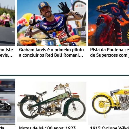
ao Isle
Graham Jarvis é o primeiro piloto
Pista da Poutena c
evisão
a concluir os Red Bull Romaniacs
de Supercross com 
numa moto elétrica
dupla, dias 1 e 2 d
 da
Motos de há 100 anos: 1923
1915 Cyclone V-Tw