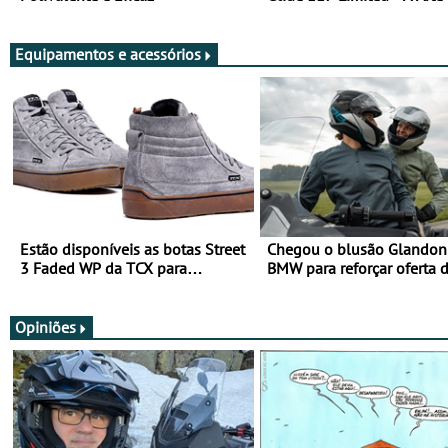
Viajar Longe
Equipamentos e acessórios
Estão disponíveis as botas Street
Chegou o blusão Glandon 
3 Faded WP da TCX para
BMW para reforçar oferta 
utilização durante todo o ano
equipamento de verão
Opiniões