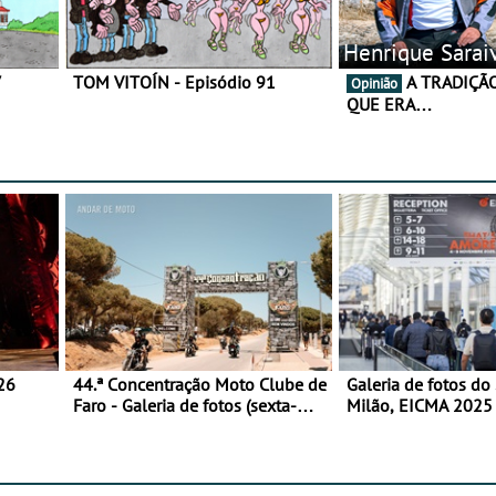
Henrique Sarai
7
TOM VITOÍN - Episódio 91
A TRADIÇÃO AINDA É O
Opinião
QUE ERA…
26
44.ª Concentração Moto Clube de
Galeria de fotos do
Faro - Galeria de fotos (sexta-
Milão, EICMA 2025 
feira)