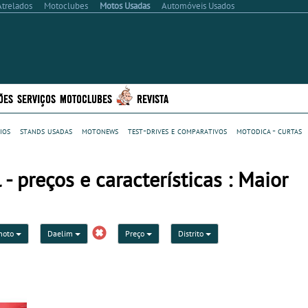
Atrelados
Motoclubes
Motos Usadas
Automóveis Usados
ÕES
SERVIÇOS
MOTOCLUBES
REVISTA
ios
stands usadas
motonews
test-drives e comparativos
motodica - curtas
 preços e características : Maior
moto
Daelim
Preço
Distrito