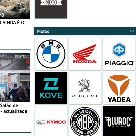
va
Motos
 Salão de
- actualizada