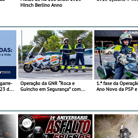
Hirsch Berlino Anno
garre-
Operação da GNR “Roca e
1.ª fase da Operaçã
 23 de
Guincho em Segurança” com
Ano Novo da PSP 
resultados que merecem reflexão
trágica