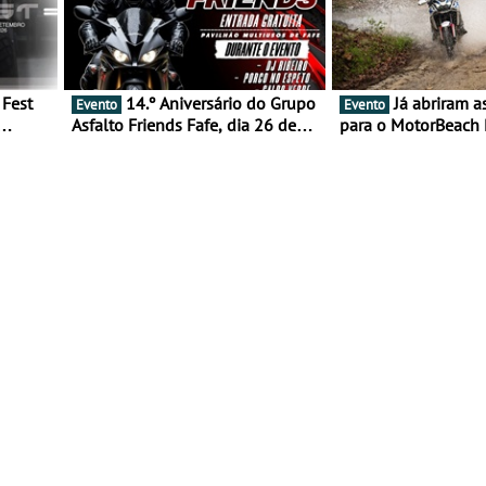
14.º Aniversário do Grupo
Já abriram as inscrições
Evento
Evento
Asfalto Friends Fafe, dia 26 de
para o MotorBeach 
duas
setembro de 2026
2026
tejo