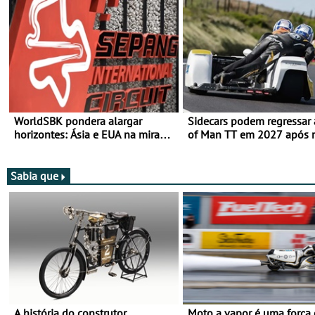
WorldSBK pondera alargar
Sidecars podem regressar 
horizontes: Ásia e EUA na mira
of Man TT em 2027 após r
para 2027
de segurança
Sabia que
A história do construtor
Moto a vapor é uma força