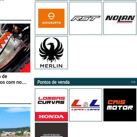
a de
tos com nova
Pontos de venda
 JawX