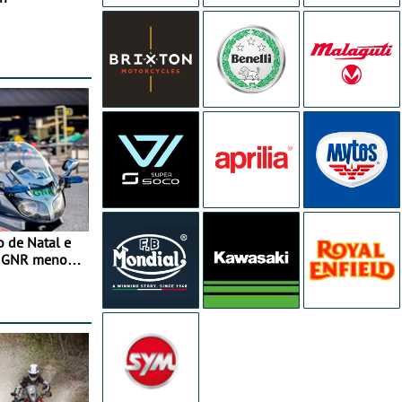
o de Natal e
e GNR menos