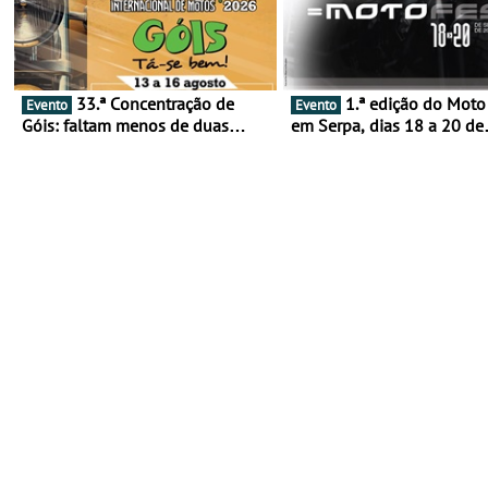
33.ª Concentração de
1.ª edição do Moto Fest
Evento
Evento
Góis: faltam menos de duas
em Serpa, dias 18 a 20 de
semanas! - De 13 a 16 de agosto
setembro - A cultura das 
rodas invade o Baixo Alen