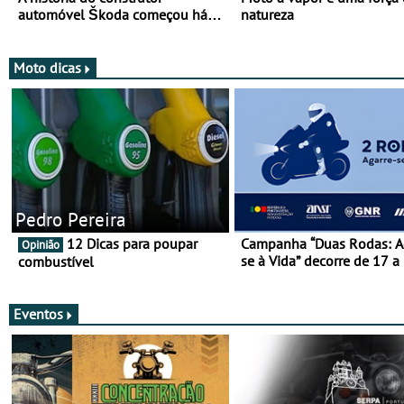
automóvel Škoda começou há
natureza
mais de 120 anos nas duas
rodas!
Moto dicas
Pedro Pereira
12 Dicas para poupar
Campanha “Duas Rodas: A
Opinião
se à Vida” decorre de 17 a
combustível
março
Eventos