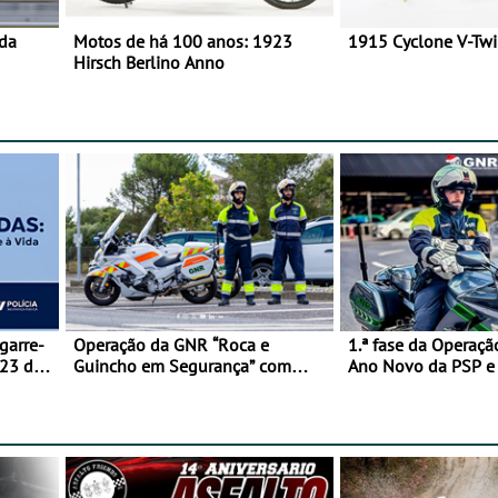
 da
Motos de há 100 anos: 1923
1915 Cyclone V-Tw
Hirsch Berlino Anno
garre-
Operação da GNR “Roca e
1.ª fase da Operaçã
 23 de
Guincho em Segurança” com
Ano Novo da PSP 
resultados que merecem reflexão
trágica