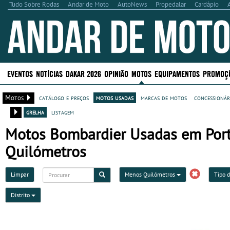
Tudo Sobre Rodas
Andar de Moto
AutoNews
Propedalar
Cardápio
EVENTOS
NOTÍCIAS
DAKAR 2026
OPINIÃO
MOTOS
EQUIPAMENTOS
PROMOÇ
Motos
catálogo e preços
motos usadas
marcas de motos
concessionár
grelha
listagem
Motos Bombardier Usadas em Portug
Quilómetros
Limpar
Menos Quilómetros
Tipo 
Distrito