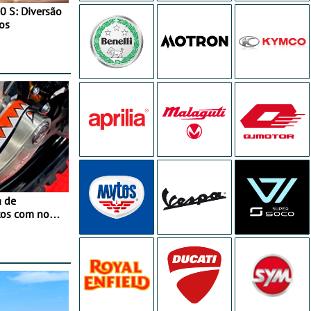
0 S: Diversão
os
a de
tos com nova
 JawX