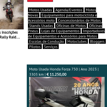
Motos Usadas
Agenda/Eventos
Motos
Novas
Equipamentos para motociclista e
Acessórios moto
Concessionários de Motos
Stands Usadas
Oficinas de Motos
Oficinas
Pneus
Lojas de Equipamentos
Importadores
de Equipamentos e Acessórios para Motos
Rally Raid
Escolas de Condução
Motoclubes
Bloggers
Pilotos
Serviços
Moto Usada Honda Forza 750 | Ano 2023 |
3303 km |
€ 11.250,00