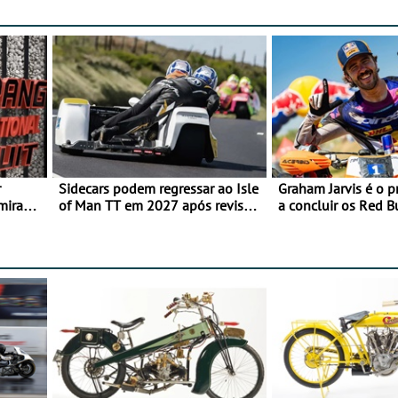
r
Sidecars podem regressar ao Isle
Graham Jarvis é o p
mira
of Man TT em 2027 após revisão
a concluir os Red 
de segurança
numa moto elétrica