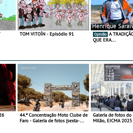
Henrique Sarai
7
TOM VITOÍN - Episódio 91
A TRADIÇÃO AINDA É O
Opinião
QUE ERA…
26
44.ª Concentração Moto Clube de
Galeria de fotos do
Faro - Galeria de fotos (sexta-
Milão, EICMA 2025 
feira)