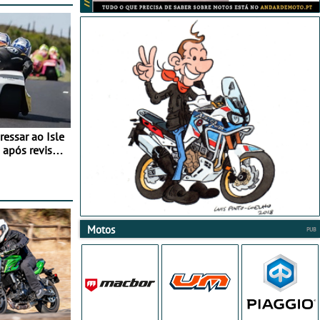
essar ao Isle
após revisão
Motos