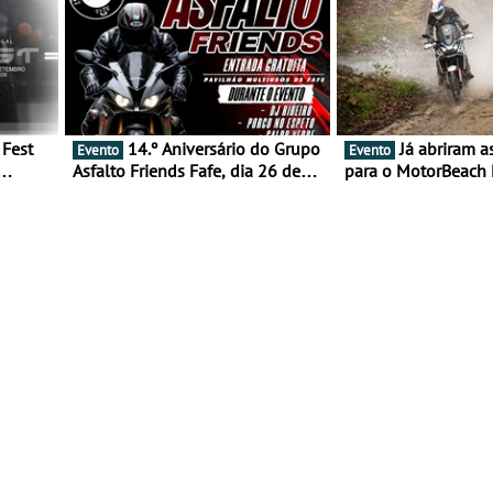
14.º Aniversário do Grupo
Já abriram as inscrições
Evento
Evento
Asfalto Friends Fafe, dia 26 de
para o MotorBeach 
duas
setembro de 2026
2026
tejo