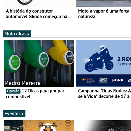
A história do construtor
Moto a vapor é uma força
automóvel Škoda começou há
natureza
mais de 120 anos nas duas
rodas!
Moto dicas
Pedro Pereira
12 Dicas para poupar
Campanha “Duas Rodas: A
Opinião
se à Vida” decorre de 17 a
combustível
março
Eventos