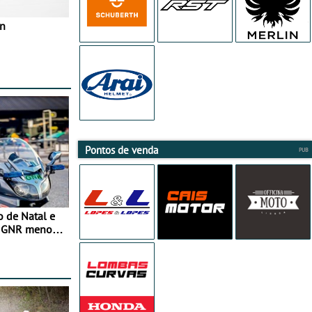
in
Pontos de venda
o de Natal e
e GNR menos