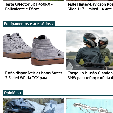
Teste QJMotor SRT 450RX -
Teste Harley-Davidson Ro
Polivalente e Eficaz
Glide 117 Limited - A Arte
Viajar Longe
Equipamentos e acessórios
Estão disponíveis as botas Street
Chegou o blusão Glandon 
3 Faded WP da TCX para
BMW para reforçar oferta 
utilização durante todo o ano
equipamento de verão
Opiniões