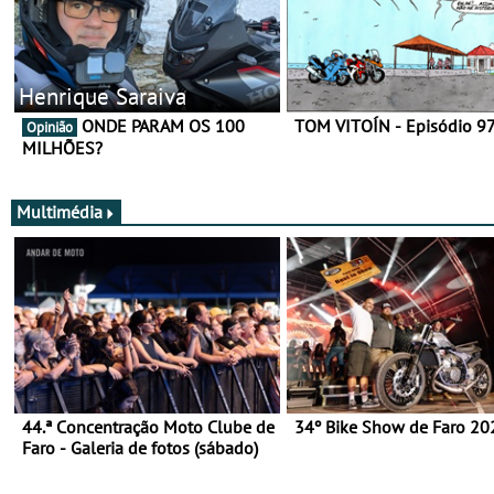
Henrique Saraiva
ONDE PARAM OS 100
TOM VITOÍN - Episódio 9
Opinião
MILHÕES?
Multimédia
44.ª Concentração Moto Clube de
34º Bike Show de Faro 20
Faro - Galeria de fotos (sábado)