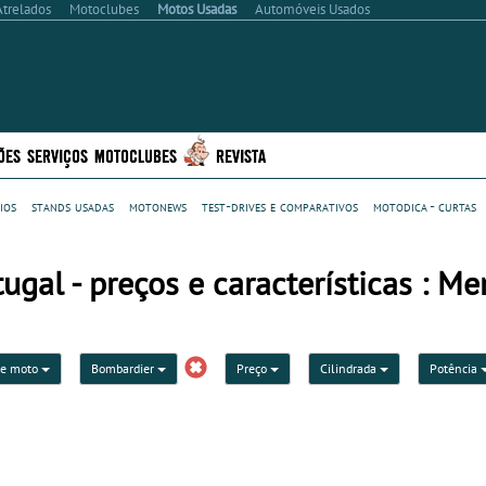
Atrelados
Motoclubes
Motos Usadas
Automóveis Usados
ÕES
SERVIÇOS
MOTOCLUBES
REVISTA
ios
stands usadas
motonews
test-drives e comparativos
motodica - curtas
al - preços e características : Me
de moto
Bombardier
Preço
Cilindrada
Potência