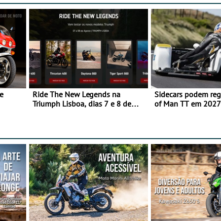
e
Ride The New Legends na
Sidecars podem regr
Triumph Lisboa, dias 7 e 8 de
of Man TT em 2027 
agosto
de segurança