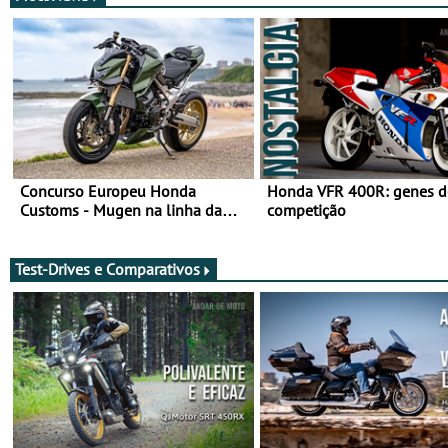
Concurso Europeu Honda
Honda VFR 400R: genes d
Customs - Mugen na linha da
competição
frente, vote nela para ganhar
Test-Drives e Comparativos