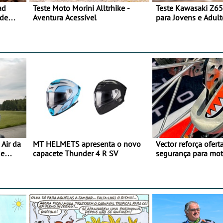
ad
Teste Moto Morini Alltrhike -
Teste Kawasaki Z65
 de
Aventura Acessível
para Jovens e Adult
Air da
MT HELMETS apresenta o novo
Vector reforça ofert
de
capacete Thunder 4 R SV
segurança para mo
gama de cadeados