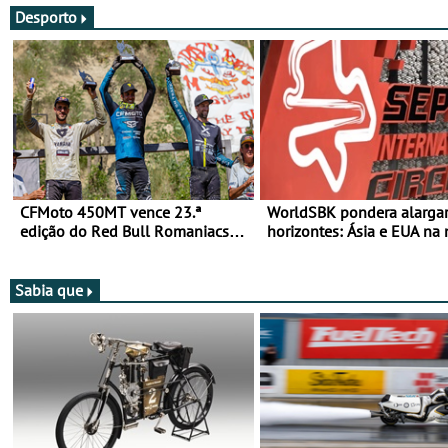
Desporto
CFMoto 450MT vence 23.ª
WorldSBK pondera alarga
edição do Red Bull Romaniacs
horizontes: Ásia e EUA na 
nas 3 Categorias Adventure -
para 2027
Vitória na Ultimate, Core e Lite
Sabia que