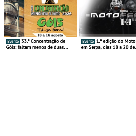
33.ª Concentração de
1.ª edição do Moto Fest
Evento
Evento
Góis: faltam menos de duas
em Serpa, dias 18 a 20 de
semanas! - De 13 a 16 de agosto
setembro - A cultura das 
rodas invade o Baixo Alen