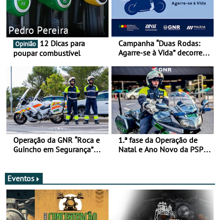
Pedro Pereira
12 Dicas para
Campanha “Duas Rodas:
Opinião
Agarre-se à Vida” decorre
poupar combustível
de 17 a 23 de março
Operação da GNR “Roca e
1.ª fase da Operação de
Guincho em Segurança”
Natal e Ano Novo da PSP e
com resultados que
GNR menos trágica
merecem reflexão
Eventos