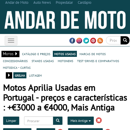
Andar de Moto
Auto News
Propedalar
Cardápio
Toggle
navigation
Motos
catálogo e preços
motos usadas
marcas de motos
concessionários
stands usadas
motonews
test-drives e comparativos
motodica - curtas
grelha
listagem
Motos Aprilia Usadas em
Portugal - preços e características
: +€3000 a €4000, Mais Antiga
Limpar
Mais Antiga