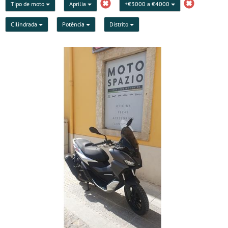
Tipo de moto
Aprilia
+€3000 a €4000
Cilindrada
Potência
Distrito