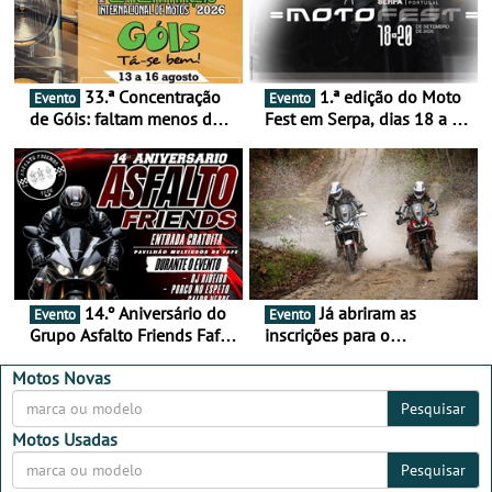
33.ª Concentração
1.ª edição do Moto
Evento
Evento
de Góis: faltam menos de
Fest em Serpa, dias 18 a 20
duas semanas! - De 13 a
de setembro - A cultura das
16 de agosto
duas rodas invade o Baixo
Alentejo
14.º Aniversário do
Já abriram as
Evento
Evento
Grupo Asfalto Friends Fafe,
inscrições para o
dia 26 de setembro de
MotorBeach Rally Raid
2026
2026
Motos Novas
Pesquisar
Motos Usadas
Pesquisar