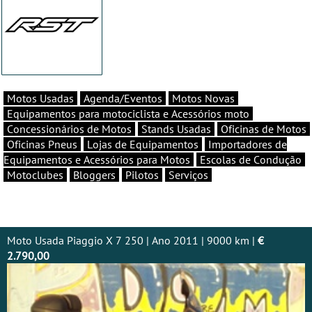
Motos Usadas
Agenda/Eventos
Motos Novas
Equipamentos para motociclista e Acessórios moto
Concessionários de Motos
Stands Usadas
Oficinas de Motos
Oficinas Pneus
Lojas de Equipamentos
Importadores de
Equipamentos e Acessórios para Motos
Escolas de Condução
Motoclubes
Bloggers
Pilotos
Serviços
Moto Usada Piaggio X 7 250 | Ano 2011 | 9000 km |
€
2.790,00