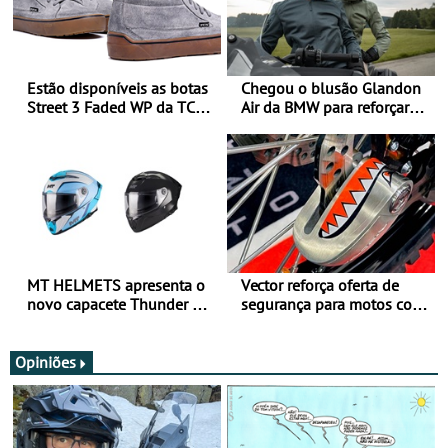
Estão disponíveis as botas
Chegou o blusão Glandon
Street 3 Faded WP da TCX
Air da BMW para reforçar
para utilização durante
oferta de equipamento de
todo o ano
verão
MT HELMETS apresenta o
Vector reforça oferta de
novo capacete Thunder 4 R
segurança para motos com
SV
nova gama de cadeados
JawX
Opiniões