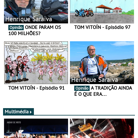
Henrique Saraiva
ONDE PARAM OS
TOM VITOÍN - Episódio 97
Opinião
100 MILHÕES?
Henrique Saraiva
TOM VITOÍN - Episódio 91
A TRADIÇÃO AINDA
Opinião
É O QUE ERA…
Multimédia