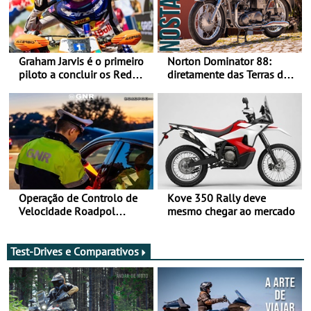
Graham Jarvis é o primeiro
Norton Dominator 88:
piloto a concluir os Red
diretamente das Terras de
Bull Romaniacs numa
Sua Majestade
moto elétrica
Operação de Controlo de
Kove 350 Rally deve
Velocidade Roadpol
mesmo chegar ao mercado
decorre até 9 de agosto
Test-Drives e Comparativos