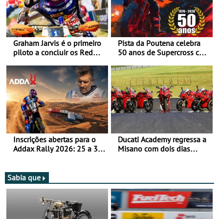
Graham Jarvis é o primeiro
Pista da Poutena celebra
piloto a concluir os Red
50 anos de Supercross com
Bull Romaniacs numa
jornada dupla, dias 1 e 2
moto elétrica
de agosto
Inscrições abertas para o
Ducati Academy regressa a
Addax Rally 2026: 25 a 30
Misano com dois dias
de outubro - Proposta de
dedicados à condução em
participação com o Team
circuito - Dias 22 e 23 de
Bianchi Prata
setembro, no Misano World
Sabia que
Circuit