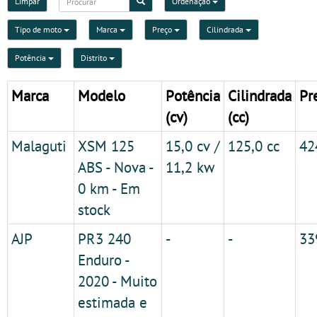
Limpar
Ordenação
Tipo de moto
Marca
Preço
Cilindrada
Potência
Distrito
Marca
Modelo
Potência
Cilindrada
Pr
(cv)
(cc)
Malaguti
XSM 125
15,0 cv /
125,0 cc
42
ABS - Nova -
11,2 kw
0 km - Em
stock
AJP
PR3 240
-
-
33
Enduro -
2020 - Muito
estimada e