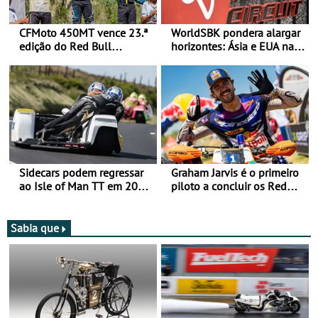
CFMoto 450MT vence 23.ª
WorldSBK pondera alargar
edição do Red Bull
horizontes: Ásia e EUA na
Romaniacs nas 3
mira para 2027
Categorias Adventure -
Vitória na Ultimate, Core e
Lite
Sidecars podem regressar
Graham Jarvis é o primeiro
ao Isle of Man TT em 2027
piloto a concluir os Red
após revisão de segurança
Bull Romaniacs numa
moto elétrica
Sabia que