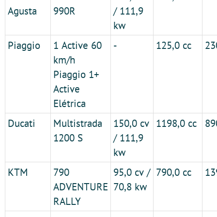
Agusta
990R
/ 111,9
kw
Piaggio
1 Active 60
-
125,0 cc
23
km/h
Piaggio 1+
Active
Elétrica
Ducati
Multistrada
150,0 cv
1198,0 cc
89
1200 S
/ 111,9
kw
KTM
790
95,0 cv /
790,0 cc
13
ADVENTURE
70,8 kw
RALLY