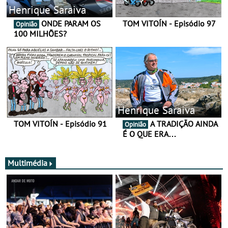
Henrique Saraiva
ONDE PARAM OS
TOM VITOÍN - Episódio 97
Opinião
100 MILHÕES?
Henrique Saraiva
TOM VITOÍN - Episódio 91
A TRADIÇÃO AINDA
Opinião
É O QUE ERA…
Multimédia