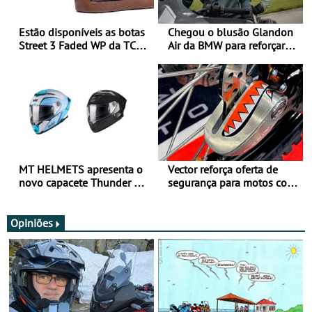
Estão disponíveis as botas
Chegou o blusão Glandon
Street 3 Faded WP da TCX
Air da BMW para reforçar
para utilização durante
oferta de equipamento de
todo o ano
verão
MT HELMETS apresenta o
Vector reforça oferta de
novo capacete Thunder 4 R
segurança para motos com
SV
nova gama de cadeados
JawX
Opiniões