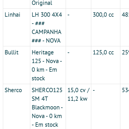
Original
Linhai
LH 300 4X4
-
300,0 cc
48
- ###
CAMPANHA
### - NOVA
Bullit
Heritage
-
125,0 cc
25
125 - Nova -
0 km - Em
stock
Sherco
SHERCO125
15,0 cv /
-
53
SM 4T
11,2 kw
Blackmoon -
Nova - 0 km
- Em stock