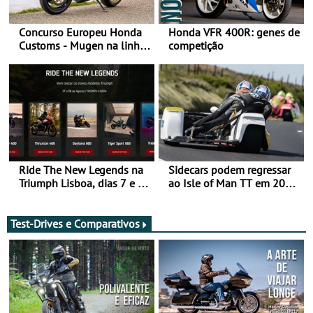
Concurso Europeu Honda
Honda VFR 400R: genes de
Customs - Mugen na linha
competição
da frente, vote nela para
ganhar
Ride The New Legends na
Sidecars podem regressar
Triumph Lisboa, dias 7 e 8
ao Isle of Man TT em 2027
de agosto
após revisão de segurança
Test-Drives e Comparativos