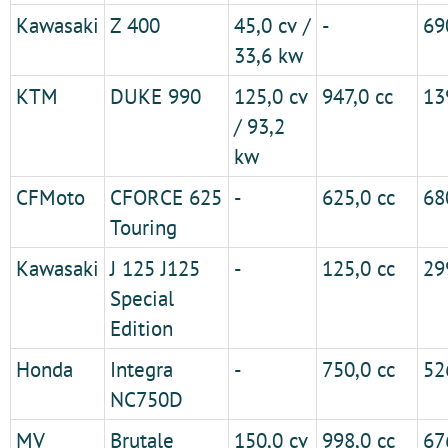
Kawasaki
Z 400
45,0 cv /
-
69
33,6 kw
KTM
DUKE 990
125,0 cv
947,0 cc
13
/ 93,2
kw
CFMoto
CFORCE 625
-
625,0 cc
68
Touring
Kawasaki
J 125 J125
-
125,0 cc
29
Special
Edition
Honda
Integra
-
750,0 cc
52
NC750D
MV
Brutale
150,0 cv
998,0 cc
67