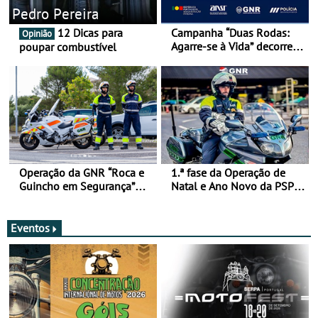
Pedro Pereira
12 Dicas para
Campanha “Duas Rodas:
Opinião
Agarre-se à Vida” decorre
poupar combustível
de 17 a 23 de março
Operação da GNR “Roca e
1.ª fase da Operação de
Guincho em Segurança”
Natal e Ano Novo da PSP e
com resultados que
GNR menos trágica
merecem reflexão
Eventos