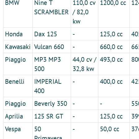
BMW
Nine T
110,0 cv
1200,0 cc
12
SCRAMBLER
/ 82,0
kw
Honda
Dax 125
-
125,0 cc
40
Kawasaki
Vulcan 660
-
660,0 cc
66
Piaggio
MP3 MP3
44,0 cv /
493,0 cc
80
500
32,8 kw
Benelli
IMPERIAL
-
400,0 cc
42
400
Piaggio
Beverly 350
-
-
55
Aprilia
125 SR GT
-
125,0 cc
39
Vespa
50
-
50,0 cc
37
Primavera