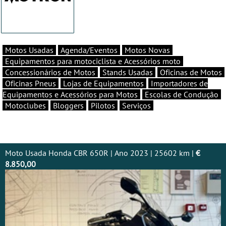
Motos Usadas
Agenda/Eventos
Motos Novas
Equipamentos para motociclista e Acessórios moto
Concessionários de Motos
Stands Usadas
Oficinas de Motos
Oficinas Pneus
Lojas de Equipamentos
Importadores de
Equipamentos e Acessórios para Motos
Escolas de Condução
Motoclubes
Bloggers
Pilotos
Serviços
Moto Usada Honda CBR 650R | Ano 2023 | 25602 km |
€
8.850,00