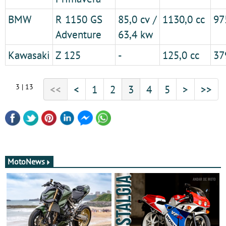
BMW
R 1150 GS
85,0 cv /
1130,0 cc
97
Adventure
63,4 kw
Kawasaki
Z 125
-
125,0 cc
37
3 | 13
<<
<
1
2
3
4
5
>
>>
MotoNews