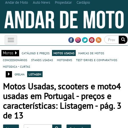
Andar de Moto
Auto News
Propedalar
Cardápio
Toggle
navigation
Motos
catálogo e preços
motos usadas
marcas de motos
concessionários
stands usadas
motonews
test-drives e comparativos
motodica - curtas
grelha
listagem
Motos Usadas, scooters e moto4
usadas em Portugal - preços e
características: Listagem - pág. 3
de 13