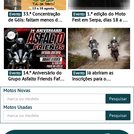
33.ª Concentração
1.ª edição do Moto
Evento
Evento
de Góis: faltam menos de
Fest em Serpa, dias 18 a 20
duas semanas! - De 13 a
de setembro - A cultura das
16 de agosto
duas rodas invade o Baixo
Alentejo
14.º Aniversário do
Já abriram as
Evento
Evento
Grupo Asfalto Friends Fafe,
inscrições para o
dia 26 de setembro de
MotorBeach Rally Raid
2026
2026
Motos Novas
Pesquisar
Motos Usadas
Pesquisar