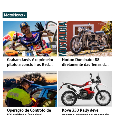
MotoNews
Graham Jarvis é o primeiro
Norton Dominator 88:
piloto a concluir os Red
diretamente das Terras de
Bull Romaniacs numa
Sua Majestade
moto elétrica
Operação de Controlo de
Kove 350 Rally deve
Velocidade Roadpol
mesmo chegar ao mercado