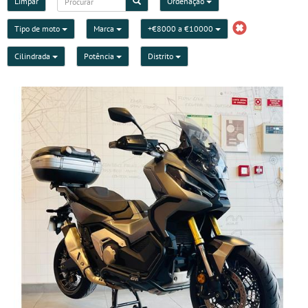
Limpar
Ordenação
Tipo de moto
Marca
+€8000 a €10000
Cilindrada
Potência
Distrito