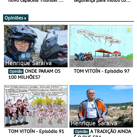
SV
nova gama de cadeados
JawX
Opiniões
Henrique Saraiva
ONDE PARAM OS
TOM VITOÍN - Episódio 97
Opinião
100 MILHÕES?
Henrique Saraiva
TOM VITOÍN - Episódio 91
A TRADIÇÃO AINDA
Opinião