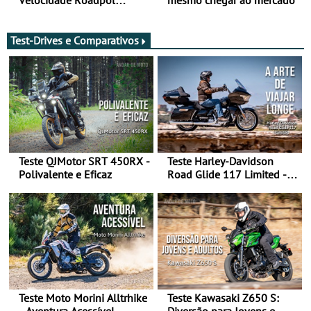
decorre até 9 de agosto
Test-Drives e Comparativos
Teste QJMotor SRT 450RX -
Teste Harley-Davidson
Polivalente e Eficaz
Road Glide 117 Limited - A
Arte de Viajar Longe
Teste Moto Morini Alltrhike
Teste Kawasaki Z650 S:
- Aventura Acessível
Diversão para Jovens e