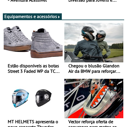
Adultos
Equipamentos e acessórios
Estão disponíveis as botas
Chegou o blusão Glandon
Street 3 Faded WP da TCX
Air da BMW para reforçar
para utilização durante
oferta de equipamento de
todo o ano
verão
MT HELMETS apresenta o
Vector reforça oferta de
novo capacete Thunder 4 R
segurança para motos com