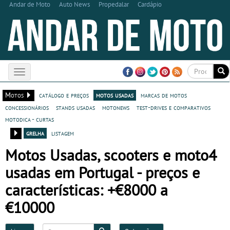
Andar de Moto
Auto News
Propedalar
Cardápio
Toggle
navigation
Motos
catálogo e preços
motos usadas
marcas de motos
concessionários
stands usadas
motonews
test-drives e comparativos
motodica - curtas
grelha
listagem
Motos Usadas, scooters e moto4
usadas em Portugal - preços e
características: +€8000 a
€10000