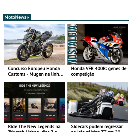
MotoNews
Concurso Europeu Honda
Honda VFR 400R: genes de
Customs - Mugen na linha
competição
da frente, vote nela para
ganhar
Ride The New Legends na
Sidecars podem regressar
Triumph Lisboa, dias 7 e 8
ao Isle of Man TT em 2027