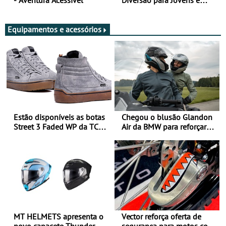
Adultos
Equipamentos e acessórios
Estão disponíveis as botas
Chegou o blusão Glandon
Street 3 Faded WP da TCX
Air da BMW para reforçar
para utilização durante
oferta de equipamento de
todo o ano
verão
MT HELMETS apresenta o
Vector reforça oferta de
novo capacete Thunder 4 R
segurança para motos com