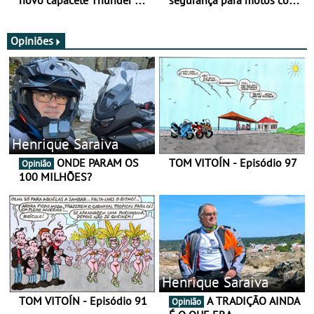
SV
nova gama de cadeados
JawX
Opiniões
Henrique Saraiva
ONDE PARAM OS
TOM VITOÍN - Episódio 97
Opinião
100 MILHÕES?
Henrique Saraiva
TOM VITOÍN - Episódio 91
A TRADIÇÃO AINDA
Opinião