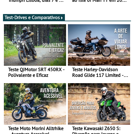
de agosto
após revisão de segurança
Test-Drives e Comparativos
Teste QJMotor SRT 450RX -
Teste Harley-Davidson
Polivalente e Eficaz
Road Glide 117 Limited - A
Arte de Viajar Longe
Teste Moto Morini Alltrhike
Teste Kawasaki Z650 S:
- Aventura Acessível
Diversão para Jovens e