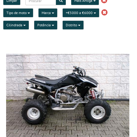
Limpar
Mais Antiga
Tipo de moto
Marca
+€5000 a €6000
Cilindrada
Potência
Distrito