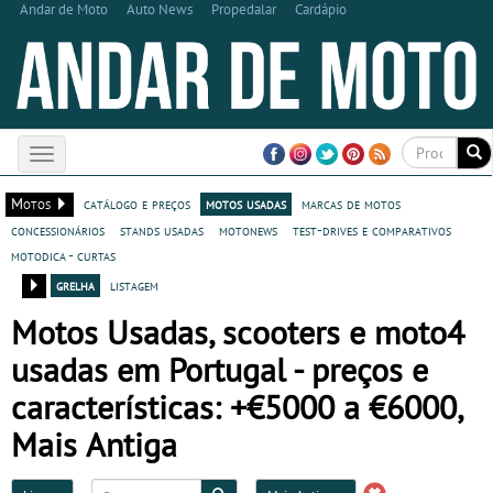
Andar de Moto
Auto News
Propedalar
Cardápio
Toggle
navigation
Motos
catálogo e preços
motos usadas
marcas de motos
concessionários
stands usadas
motonews
test-drives e comparativos
motodica - curtas
grelha
listagem
Motos Usadas, scooters e moto4
usadas em Portugal - preços e
características: +€5000 a €6000,
Mais Antiga