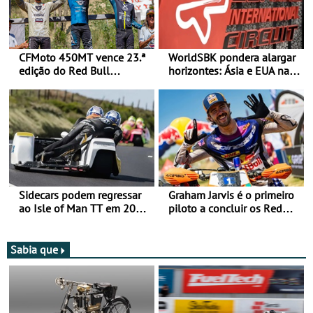
CFMoto 450MT vence 23.ª
WorldSBK pondera alargar
edição do Red Bull
horizontes: Ásia e EUA na
Romaniacs nas 3
mira para 2027
Categorias Adventure -
Vitória na Ultimate, Core e
Lite
Sidecars podem regressar
Graham Jarvis é o primeiro
ao Isle of Man TT em 2027
piloto a concluir os Red
após revisão de segurança
Bull Romaniacs numa
moto elétrica
Sabia que