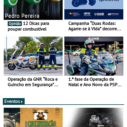
Pedro Pereira
12 Dicas para
Campanha “Duas Rodas:
Opinião
Agarre-se à Vida” decorre
poupar combustível
de 17 a 23 de março
Operação da GNR “Roca e
1.ª fase da Operação de
Guincho em Segurança”
Natal e Ano Novo da PSP e
com resultados que
GNR menos trágica
merecem reflexão
Eventos