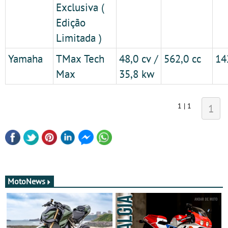
Exclusiva (
Edição
Limitada )
Yamaha
TMax Tech
48,0 cv /
562,0 cc
14
Max
35,8 kw
1 | 1
1
MotoNews