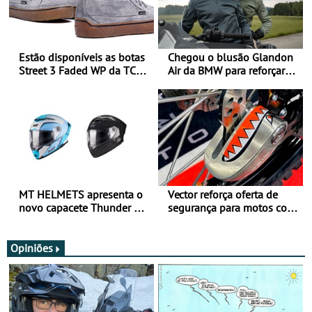
Estão disponíveis as botas
Chegou o blusão Glandon
Street 3 Faded WP da TCX
Air da BMW para reforçar
para utilização durante
oferta de equipamento de
todo o ano
verão
MT HELMETS apresenta o
Vector reforça oferta de
novo capacete Thunder 4 R
segurança para motos com
SV
nova gama de cadeados
JawX
Opiniões