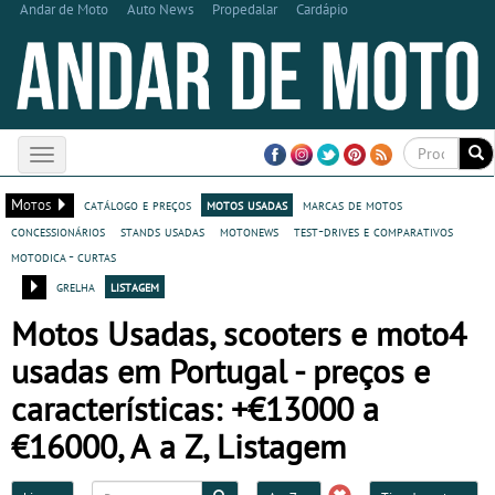
Andar de Moto
Auto News
Propedalar
Cardápio
Toggle
navigation
Motos
catálogo e preços
motos usadas
marcas de motos
concessionários
stands usadas
motonews
test-drives e comparativos
motodica - curtas
grelha
listagem
Motos Usadas, scooters e moto4
usadas em Portugal - preços e
características: +€13000 a
€16000, A a Z, Listagem