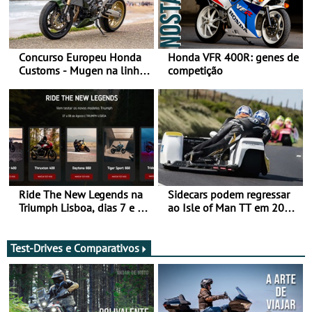
Concurso Europeu Honda
Honda VFR 400R: genes de
Customs - Mugen na linha
competição
da frente, vote nela para
ganhar
Ride The New Legends na
Sidecars podem regressar
Triumph Lisboa, dias 7 e 8
ao Isle of Man TT em 2027
de agosto
após revisão de segurança
Test-Drives e Comparativos