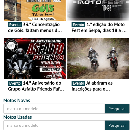
33.ª Concentração
1.ª edição do Moto
Evento
Evento
de Góis: faltam menos de
Fest em Serpa, dias 18 a 20
duas semanas! - De 13 a
de setembro - A cultura das
16 de agosto
duas rodas invade o Baixo
Alentejo
14.º Aniversário do
Já abriram as
Evento
Evento
Grupo Asfalto Friends Fafe,
inscrições para o
dia 26 de setembro de
MotorBeach Rally Raid
2026
2026
Motos Novas
Pesquisar
Motos Usadas
Pesquisar