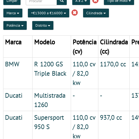
Limpar
A a Z
Tipo de moto
Marca
+€13000 a €16000
Cilindrada
Potência
Distrito
Marca
Modelo
Potência
Cilindrada
Pr
(cv)
(cc)
BMW
R 1200 GS
110,0 cv
1170,0 cc
14
Triple Black
/ 82,0
kw
Ducati
Multistrada
-
-
13
1260
Ducati
Supersport
110,0 cv
937,0 cc
14
950 S
/ 82,0
kw