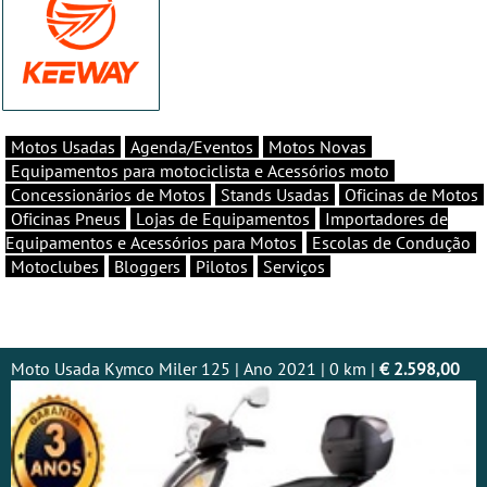
Motos Usadas
Agenda/Eventos
Motos Novas
Equipamentos para motociclista e Acessórios moto
Concessionários de Motos
Stands Usadas
Oficinas de Motos
Oficinas Pneus
Lojas de Equipamentos
Importadores de
Equipamentos e Acessórios para Motos
Escolas de Condução
Motoclubes
Bloggers
Pilotos
Serviços
Moto Usada Kymco Miler 125 | Ano 2021 | 0 km |
€ 2.598,00