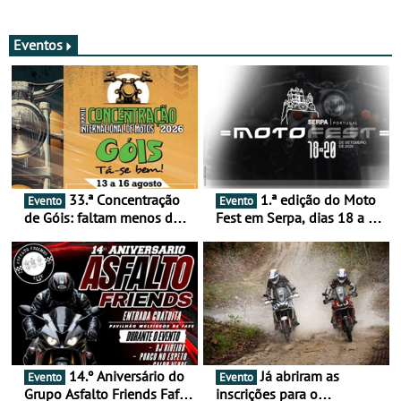
com resultados que
GNR menos trágica
merecem reflexão
Eventos
33.ª Concentração
1.ª edição do Moto
Evento
Evento
de Góis: faltam menos de
Fest em Serpa, dias 18 a 20
duas semanas! - De 13 a
de setembro - A cultura das
16 de agosto
duas rodas invade o Baixo
Alentejo
14.º Aniversário do
Já abriram as
Evento
Evento
Grupo Asfalto Friends Fafe,
inscrições para o