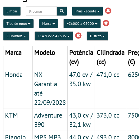
Limpar
Mais Recente
Tipo de moto
Marca
+€6000 a €8000
Cilindrada
+14.9 cv a 47.5 cv
Distrito
Marca
Modelo
Potência
Cilindrada
Pre
(cv)
(cc)
(€)
Honda
NX
47,0 cv /
471,0 cc
625
Garantia
35,0 kw
até
22/09/2028
KTM
Adventure
43,0 cv /
373,0 cc
750
390
32,1 kw
Piaggio
MP3 MP3
44,0 cv /
493,0 cc
800