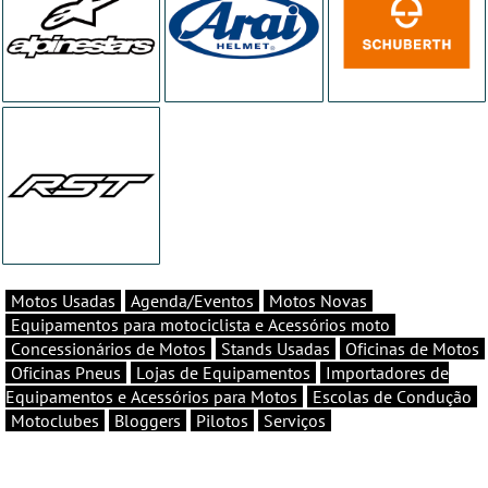
Motos Usadas
Agenda/Eventos
Motos Novas
Equipamentos para motociclista e Acessórios moto
Concessionários de Motos
Stands Usadas
Oficinas de Motos
Oficinas Pneus
Lojas de Equipamentos
Importadores de
Equipamentos e Acessórios para Motos
Escolas de Condução
Motoclubes
Bloggers
Pilotos
Serviços