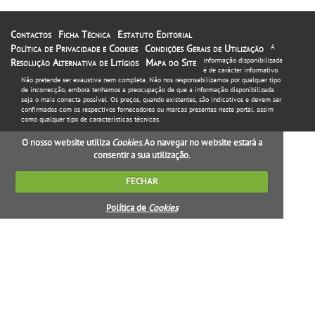
Contactos
Ficha Técnica
Estatuto Editorial
Política de Privacidade e Cookies
Condições Gerais de Utilização
A
informação disponibilizada
Resolução Alternativa de Litígios
Mapa do Site
é de carácter informativo.
Não pretende ser exaustiva nem completa. Não nos responsabilizamos por qualquer tipo
de incorrecção, embora tenhamos a preocupação de que a informação disponibilizada
seja o mais correcta possível. Os preços, quando existentes, são indicativos e devem ser
confirmados com os respectivos fornecedores ou marcas presentes neste portal, assim
como qualquer tipo de características técnicas.
O nosso website utiliza
Cookies
. Ao navegar no website estará a
consentir a sua utilização.
FECHAR
Política de
Cookies