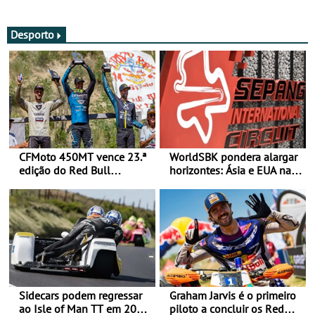
fotos (sexta-feira)
actualizada
Desporto
CFMoto 450MT vence 23.ª
WorldSBK pondera alargar
edição do Red Bull
horizontes: Ásia e EUA na
Romaniacs nas 3
mira para 2027
Categorias Adventure -
Vitória na Ultimate, Core e
Lite
Sidecars podem regressar
Graham Jarvis é o primeiro
ao Isle of Man TT em 2027
piloto a concluir os Red