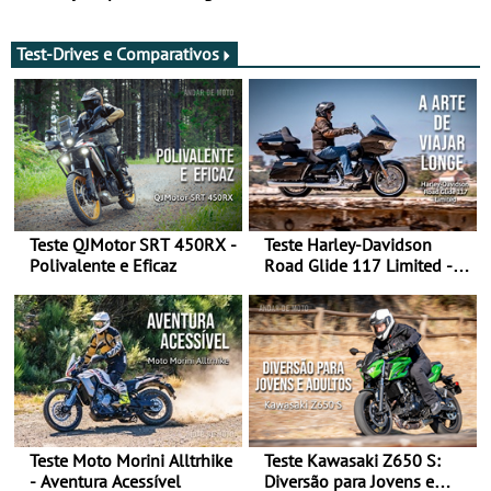
da frente, vote nela para
Raid 2027, que decorre em
ganhar
Marrocos, de 23 abril a 1
maio - The ultimate
Test-Drives e Comparativos
experience in Morocco
Teste QJMotor SRT 450RX -
Teste Harley-Davidson
Polivalente e Eficaz
Road Glide 117 Limited - A
Arte de Viajar Longe
Teste Moto Morini Alltrhike
Teste Kawasaki Z650 S:
- Aventura Acessível
Diversão para Jovens e