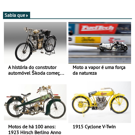
após revisão de segurança
Bull Romaniacs numa
moto elétrica
Sabia que
A história do construtor
Moto a vapor é uma força
automóvel Škoda começou
da natureza
há mais de 120 anos nas
duas rodas!
Motos de há 100 anos:
1915 Cyclone V-Twin
1923 Hirsch Berlino Anno