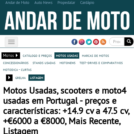
Andar de Moto
Auto News
Propedalar
Cardápio
Toggle
navigation
Motos
catálogo e preços
motos usadas
marcas de motos
concessionários
stands usadas
motonews
test-drives e comparativos
motodica - curtas
grelha
listagem
Motos Usadas, scooters e moto4
usadas em Portugal - preços e
características: +14.9 cv a 47.5 cv,
+€6000 a €8000, Mais Recente,
Listagem