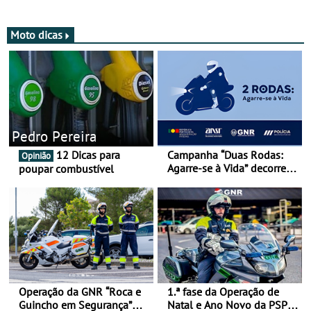
Moto dicas
Pedro Pereira
12 Dicas para
Campanha “Duas Rodas:
Opinião
Agarre-se à Vida” decorre
poupar combustível
de 17 a 23 de março
Operação da GNR “Roca e
1.ª fase da Operação de
Guincho em Segurança”
Natal e Ano Novo da PSP e