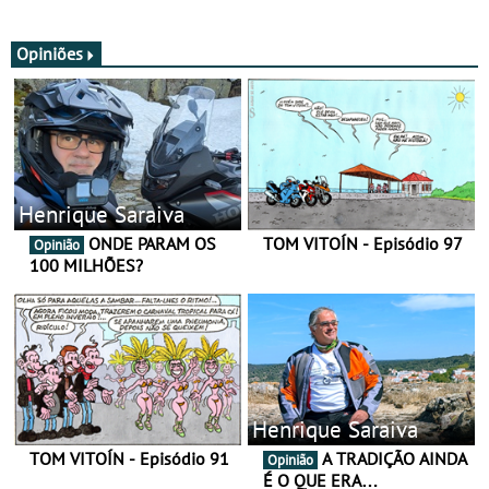
SV
nova gama de cadeados
JawX
Opiniões
Henrique Saraiva
ONDE PARAM OS
TOM VITOÍN - Episódio 97
Opinião
100 MILHÕES?
Henrique Saraiva
TOM VITOÍN - Episódio 91
A TRADIÇÃO AINDA
Opinião
É O QUE ERA…