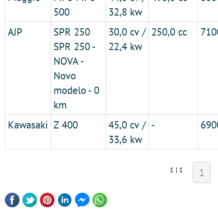
500
32,8 kw
AJP
SPR 250
30,0 cv /
250,0 cc
710
SPR 250 -
22,4 kw
NOVA -
Novo
modelo - 0
km
Kawasaki
Z 400
45,0 cv /
-
690
33,6 kw
1 | 1
1