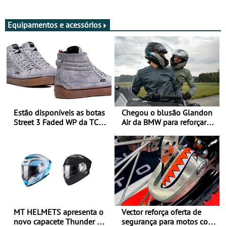
Adultos
Equipamentos e acessórios
Estão disponíveis as botas
Chegou o blusão Glandon
Street 3 Faded WP da TCX
Air da BMW para reforçar
para utilização durante
oferta de equipamento de
todo o ano
verão
MT HELMETS apresenta o
Vector reforça oferta de
novo capacete Thunder 4 R
segurança para motos com