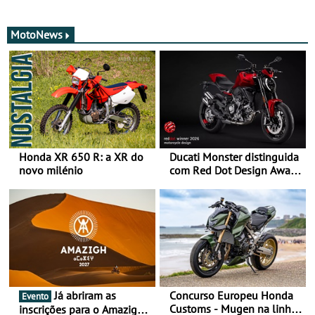
MotoNews
Honda XR 650 R: a XR do
Ducati Monster distinguida
novo milénio
com Red Dot Design Award
2026
Já abriram as
Concurso Europeu Honda
Evento
Customs - Mugen na linha
inscrições para o Amazigh