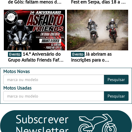
de Góis: faltam menos de
Fest em Serpa, dias 18 a 20
duas semanas! - De 13 a
de setembro - A cultura das
16 de agosto
duas rodas invade o Baixo
Alentejo
14.º Aniversário do
Já abriram as
Evento
Evento
Grupo Asfalto Friends Fafe,
inscrições para o
dia 26 de setembro de
MotorBeach Rally Raid
2026
2026
Motos Novas
Pesquisar
Motos Usadas
Pesquisar