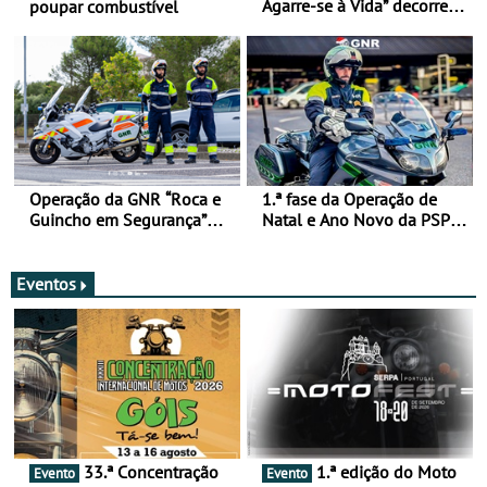
Agarre-se à Vida” decorre
poupar combustível
de 17 a 23 de março
Operação da GNR “Roca e
1.ª fase da Operação de
Guincho em Segurança”
Natal e Ano Novo da PSP e
com resultados que
GNR menos trágica
merecem reflexão
Eventos
33.ª Concentração
1.ª edição do Moto
Evento
Evento