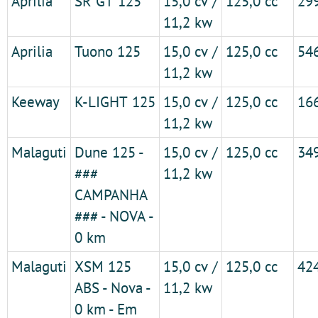
Aprilia
SR GT 125
15,0 cv /
125,0 cc
29
11,2 kw
Aprilia
Tuono 125
15,0 cv /
125,0 cc
54
11,2 kw
Keeway
K-LIGHT 125
15,0 cv /
125,0 cc
16
11,2 kw
Malaguti
Dune 125 -
15,0 cv /
125,0 cc
34
###
11,2 kw
CAMPANHA
### - NOVA -
0 km
Malaguti
XSM 125
15,0 cv /
125,0 cc
42
ABS - Nova -
11,2 kw
0 km - Em