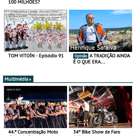
100 MILHÕES?
Henrique Saraiva
TOM VITOÍN - Episódio 91
A TRADIÇÃO AINDA
Opinião
É O QUE ERA…
Multimédia
44.ª Concentração Moto
34º Bike Show de Faro