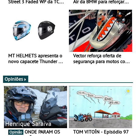
Street 3 Faded WP da TCX
Air da BMW para reforçar
para utilização durante
oferta de equipamento de
todo o ano
verão
MT HELMETS apresenta o
Vector reforça oferta de
novo capacete Thunder 4 R
segurança para motos com
SV
nova gama de cadeados
JawX
Opiniões
Henrique Saraiva
ONDE PARAM OS
TOM VITOÍN - Episódio 97
Opinião