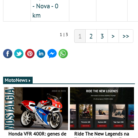
- Nova - 0
km
1 | 3
1
2
3
>
>>
MotoNews
Honda VFR 400R: genes de
Ride The New Legends na