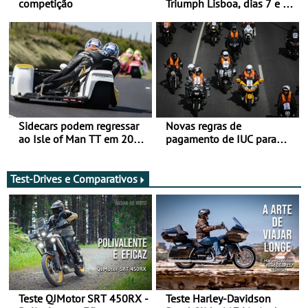
competição
Triumph Lisboa, dias 7 e 8
de agosto
Sidecars podem regressar
Novas regras de
ao Isle of Man TT em 2027
pagamento de IUC para
após revisão de segurança
2028 - Com ano de
transição em 2027
Test-Drives e Comparativos
Teste QJMotor SRT 450RX -
Teste Harley-Davidson