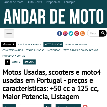
Andar de Moto
Auto News
Propedalar
Cardápio
Toggle
navigation
Motos
catálogo e preços
motos usadas
marcas de motos
concessionários
stands usadas
motonews
test-drives e comparativos
motodica - curtas
grelha
listagem
Motos Usadas, scooters e moto4
usadas em Portugal - preços e
características: +50 cc a 125 cc,
Maior Potencia, Listagem