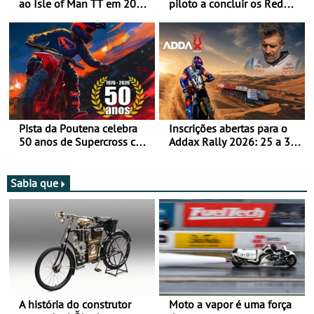
ao Isle of Man TT em 2027
piloto a concluir os Red
após revisão de segurança
Bull Romaniacs numa
moto elétrica
Pista da Poutena celebra
Inscrições abertas para o
50 anos de Supercross com
Addax Rally 2026: 25 a 30
jornada dupla, dias 1 e 2
de outubro - Proposta de
de agosto
participação com o Team
Bianchi Prata
Sabia que
A história do construtor
Moto a vapor é uma força