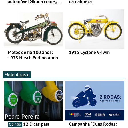
automóvel Škoda começou
da natureza
há mais de 120 anos nas
duas rodas!
Motos de há 100 anos:
1915 Cyclone V-Twin
1923 Hirsch Berlino Anno
Moto dicas
Pedro Pereira
12 Dicas para
Campanha “Duas Rodas:
Opinião