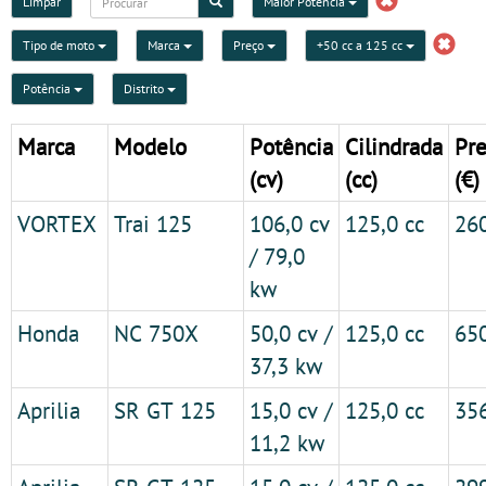
Limpar
Maior Potencia
Tipo de moto
Marca
Preço
+50 cc a 125 cc
Potência
Distrito
Marca
Modelo
Potência
Cilindrada
Pr
(cv)
(cc)
(€)
VORTEX
Trai 125
106,0 cv
125,0 cc
26
/ 79,0
kw
Honda
NC 750X
50,0 cv /
125,0 cc
65
37,3 kw
Aprilia
SR GT 125
15,0 cv /
125,0 cc
35
11,2 kw