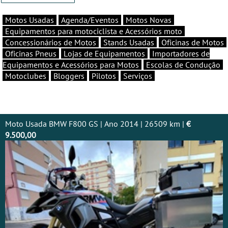
Motos Usadas
Agenda/Eventos
Motos Novas
Equipamentos para motociclista e Acessórios moto
Concessionários de Motos
Stands Usadas
Oficinas de Motos
Oficinas Pneus
Lojas de Equipamentos
Importadores de
Equipamentos e Acessórios para Motos
Escolas de Condução
Motoclubes
Bloggers
Pilotos
Serviços
Moto Usada BMW F800 GS | Ano 2014 | 26509 km |
€
9.500,00