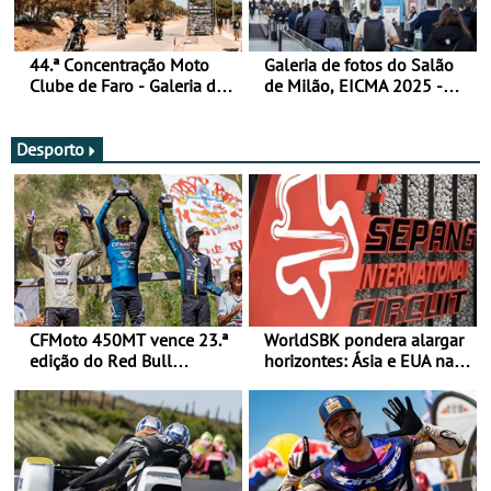
44.ª Concentração Moto
Galeria de fotos do Salão
Clube de Faro - Galeria de
de Milão, EICMA 2025 -
fotos (sexta-feira)
actualizada
Desporto
CFMoto 450MT vence 23.ª
WorldSBK pondera alargar
edição do Red Bull
horizontes: Ásia e EUA na
Romaniacs nas 3
mira para 2027
Categorias Adventure -
Vitória na Ultimate, Core e
Lite