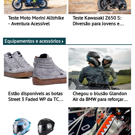
Teste Moto Morini Alltrhike
Teste Kawasaki Z650 S:
- Aventura Acessível
Diversão para Jovens e
Adultos
Equipamentos e acessórios
Estão disponíveis as botas
Chegou o blusão Glandon
Street 3 Faded WP da TCX
Air da BMW para reforçar
para utilização durante
oferta de equipamento de
todo o ano
verão