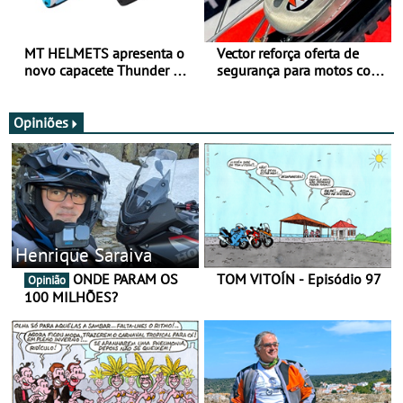
MT HELMETS apresenta o
Vector reforça oferta de
novo capacete Thunder 4 R
segurança para motos com
SV
nova gama de cadeados
JawX
Opiniões
Henrique Saraiva
ONDE PARAM OS
TOM VITOÍN - Episódio 97
Opinião
100 MILHÕES?