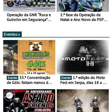
Operação da GNR “Roca e
1.ª fase da Operação de
Guincho em Segurança”
Natal e Ano Novo da PSP e
com resultados que
GNR menos trágica
merecem reflexão
Eventos
33.ª Concentração
1.ª edição do Moto
Evento
Evento
de Góis: faltam menos de
Fest em Serpa, dias 18 a 20
duas semanas! - De 13 a
de setembro - A cultura das
16 de agosto
duas rodas invade o Baixo
Alentejo