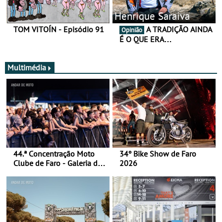
Henrique Saraiva
TOM VITOÍN - Episódio 91
A TRADIÇÃO AINDA
Opinião
É O QUE ERA…
Multimédia
44.ª Concentração Moto
34º Bike Show de Faro
Clube de Faro - Galeria de
2026
fotos (sábado)