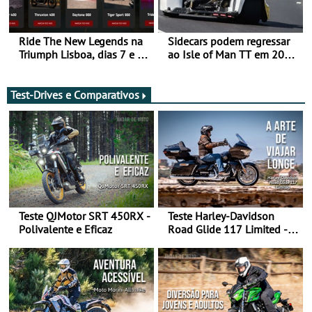
Ride The New Legends na
Sidecars podem regressar
Triumph Lisboa, dias 7 e 8
ao Isle of Man TT em 2027
de agosto
após revisão de segurança
Test-Drives e Comparativos
Teste QJMotor SRT 450RX -
Teste Harley-Davidson
Polivalente e Eficaz
Road Glide 117 Limited - A
Arte de Viajar Longe