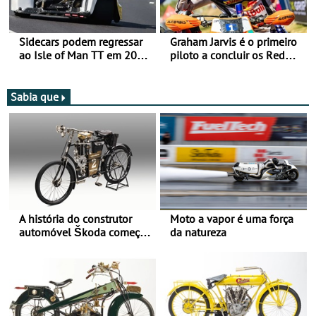
Sidecars podem regressar
Graham Jarvis é o primeiro
ao Isle of Man TT em 2027
piloto a concluir os Red
após revisão de segurança
Bull Romaniacs numa
moto elétrica
Sabia que
A história do construtor
Moto a vapor é uma força
automóvel Škoda começou
da natureza
há mais de 120 anos nas
duas rodas!