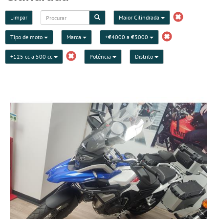
Limpar
Maior Cilindrada
Tipo de moto
Marca
+€4000 a €5000
+125 cc a 500 cc
Potência
Distrito