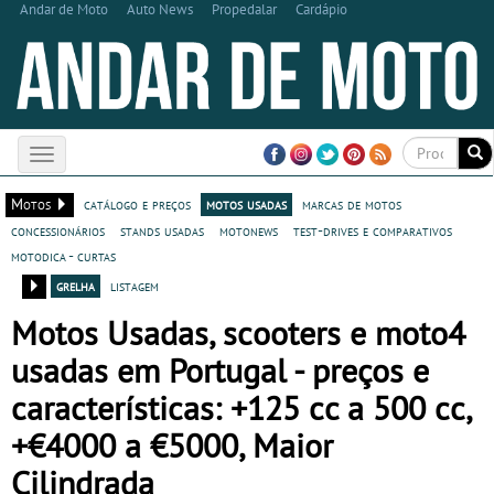
Andar de Moto
Auto News
Propedalar
Cardápio
Toggle
navigation
Motos
catálogo e preços
motos usadas
marcas de motos
concessionários
stands usadas
motonews
test-drives e comparativos
motodica - curtas
grelha
listagem
Motos Usadas, scooters e moto4
usadas em Portugal - preços e
características: +125 cc a 500 cc,
+€4000 a €5000, Maior
Cilindrada