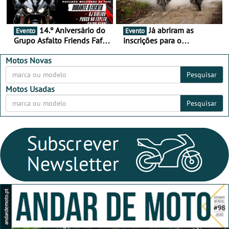
14.º Aniversário do
Já abriram as
Evento
Evento
Grupo Asfalto Friends Fafe,
inscrições para o
dia 26 de setembro de
MotorBeach Rally Raid
2026
2026
Motos Novas
Pesquisar
Motos Usadas
Pesquisar